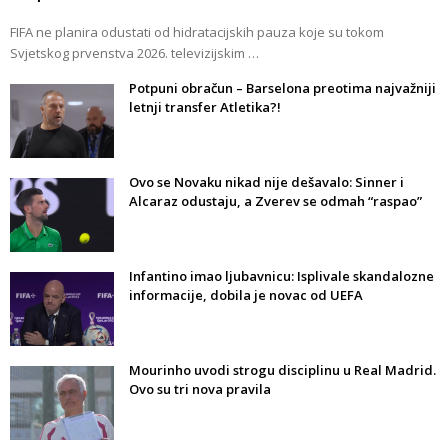
FIFA ne planira odustati od hidratacijskih pauza koje su tokom
Svjetskog prvenstva 2026. televizijskim …
Potpuni obračun – Barselona preotima najvažniji
letnji transfer Atletika?!
Ovo se Novaku nikad nije dešavalo: Sinner i
Alcaraz odustaju, a Zverev se odmah “raspao”
Infantino imao ljubavnicu: Isplivale skandalozne
informacije, dobila je novac od UEFA
Mourinho uvodi strogu disciplinu u Real Madrid.
Ovo su tri nova pravila