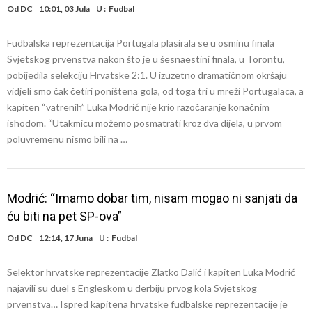
Od
DC
10:01, 03 Jula
U :
Fudbal
Fudbalska reprezentacija Portugala plasirala se u osminu finala
Svjetskog prvenstva nakon što je u šesnaestini finala, u Torontu,
pobijedila selekciju Hrvatske 2:1. U izuzetno dramatičnom okršaju
vidjeli smo čak četiri poništena gola, od toga tri u mreži Portugalaca, a
kapiten “vatrenih” Luka Modrić nije krio razočaranje konačnim
ishodom. “Utakmicu možemo posmatrati kroz dva dijela, u prvom
poluvremenu nismo bili na …
Modrić: “Imamo dobar tim, nisam mogao ni sanjati da
ću biti na pet SP-ova”
Od
DC
12:14, 17 Juna
U :
Fudbal
Selektor hrvatske reprezentacije Zlatko Dalić i kapiten Luka Modrić
najavili su duel s Engleskom u derbiju prvog kola Svjetskog
prvenstva… Ispred kapitena hrvatske fudbalske reprezentacije je