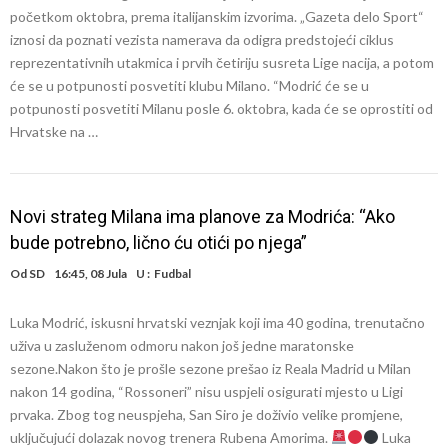
početkom oktobra, prema italijanskim izvorima. „Gazeta delo Sport“
iznosi da poznati vezista namerava da odigra predstojeći ciklus
reprezentativnih utakmica i prvih četiriju susreta Lige nacija, a potom
će se u potpunosti posvetiti klubu Milano. “Modrić će se u
potpunosti posvetiti Milanu posle 6. oktobra, kada će se oprostiti od
Hrvatske na …
Novi strateg Milana ima planove za Modrića: “Ako
bude potrebno, lično ću otići po njega”
Od
SD
16:45, 08 Jula
U :
Fudbal
Luka Modrić, iskusni hrvatski veznjak koji ima 40 godina, trenutačno
uživa u zasluženom odmoru nakon još jedne maratonske
sezone.Nakon što je prošle sezone prešao iz Reala Madrid u Milan
nakon 14 godina, “Rossoneri” nisu uspjeli osigurati mjesto u Ligi
prvaka. Zbog tog neuspjeha, San Siro je doživio velike promjene,
uključujući dolazak novog trenera Rubena Amorima.
Luka