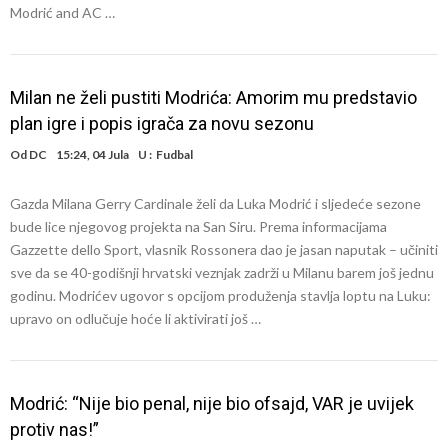
Modrić and AC …
Milan ne želi pustiti Modrića: Amorim mu predstavio
plan igre i popis igrača za novu sezonu
Od
DC
15:24, 04 Jula
U :
Fudbal
Gazda Milana Gerry Cardinale želi da Luka Modrić i sljedeće sezone
bude lice njegovog projekta na San Siru. Prema informacijama
Gazzette dello Sport, vlasnik Rossonera dao je jasan naputak – učiniti
sve da se 40-godišnji hrvatski veznjak zadrži u Milanu barem još jednu
godinu. Modrićev ugovor s opcijom produženja stavlja loptu na Luku:
upravo on odlučuje hoće li aktivirati još …
Modrić: “Nije bio penal, nije bio ofsajd, VAR je uvijek
protiv nas!”