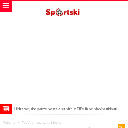
Hidratacijske pauze postale su biznis: FIFA ih ne planira ukinuti
Potpuni obračun – Barselona preotima najvažniji letnji transfer
Početna
Tag Archives: Luka Modrić