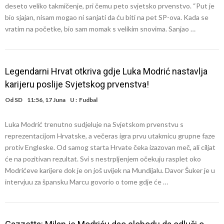
deseto veliko takmičenje, pri čemu peto svjetsko prvenstvo. “Put je
bio sjajan, nisam mogao ni sanjati da ću biti na pet SP-ova. Kada se
vratim na početke, bio sam momak s velikim snovima. Sanjao …
Legendarni Hrvat otkriva gdje Luka Modrić nastavlja
karijeru poslije Svjetskog prvenstva!
Od
SD
11:56, 17 Juna
U :
Fudbal
Luka Modrić trenutno sudjeluje na Svjetskom prvenstvu s
reprezentacijom Hrvatske, a večeras igra prvu utakmicu grupne faze
protiv Engleske. Od samog starta Hrvate čeka izazovan meč, ali ciljat
će na pozitivan rezultat. Svi s nestrpljenjem očekuju rasplet oko
Modrićeve karijere dok je on još uvijek na Mundijalu. Davor Šuker je u
intervjuu za špansku Marcu govorio o tome gdje će …