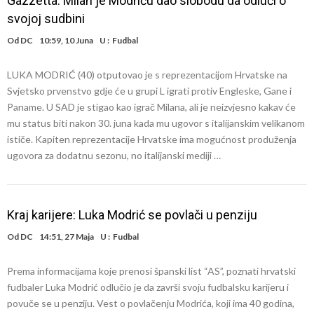
Gazzetta: Milan je Modriću dao slobodu da odluči o
svojoj sudbini
Od
DC
10:59, 10 Juna
U :
Fudbal
LUKA MODRIĆ (40) otputovao je s reprezentacijom Hrvatske na
Svjetsko prvenstvo gdje će u grupi L igrati protiv Engleske, Gane i
Paname. U SAD je stigao kao igrač Milana, ali je neizvjesno kakav će
mu status biti nakon 30. juna kada mu ugovor s italijanskim velikanom
ističe. Kapiten reprezentacije Hrvatske ima mogućnost produženja
ugovora za dodatnu sezonu, no italijanski mediji …
Kraj karijere: Luka Modrić se povlači u penziju
Od
DC
14:51, 27 Maja
U :
Fudbal
Prema informacijama koje prenosi španski list “AS”, poznati hrvatski
fudbaler Luka Modrić odlučio je da završi svoju fudbalsku karijeru i
povuče se u penziju. Vest o povlačenju Modrića, koji ima 40 godina,