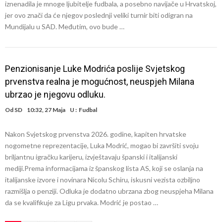
iznenadila je mnoge ljubitelje fudbala, a posebno navijače u Hrvatskoj,
jer ovo znači da će njegov poslednji veliki turnir biti odigran na
Mundijalu u SAD. Međutim, ovo bude …
Penzionisanje Luke Modrića poslije Svjetskog
prvenstva realna je mogućnost, neuspjeh Milana
ubrzao je njegovu odluku.
Od
SD
10:32, 27 Maja
U :
Fudbal
Nakon Svjetskog prvenstva 2026. godine, kapiten hrvatske
nogometne reprezentacije, Luka Modrić, mogao bi završiti svoju
briljantnu igračku karijeru, izvještavaju španski i italijanski
mediji.Prema informacijama iz španskog lista AS, koji se oslanja na
italijanske izvore i novinara Nicolu Schiru, iskusni vezista ozbiljno
razmišlja o penziji. Odluka je dodatno ubrzana zbog neuspjeha Milana
da se kvalifikuje za Ligu prvaka. Modrić je postao …