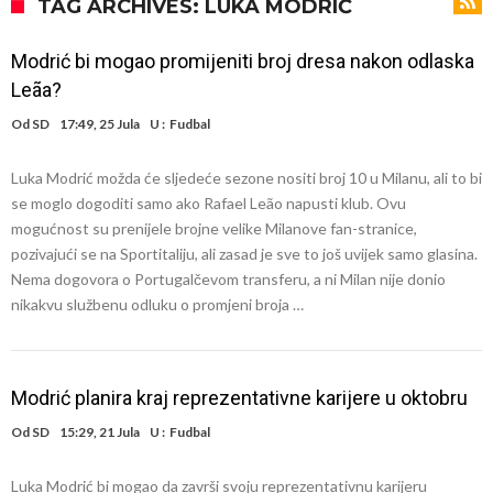
Atletika?!
Ovo se Novaku nikad nije dešavalo: Sinner i Alcaraz odustaju, a
TAG ARCHIVES: LUKA MODRIĆ
Zverev se odmah “raspao”
Infantino imao ljubavnicu: Isplivale skandalozne informacije, dobila je
Modrić bi mogao promijeniti broj dresa nakon odlaska
novac od UEFA
Mourinho uvodi strogu disciplinu u Real Madrid. Ovo su tri nova
Leãa?
pravila
Arsenal dovodi zvijezdu Serie A za 138 miliona eura?
Od
SD
17:49, 25 Jula
U :
Fudbal
Francuski sudija optužen za porodično nasilje. Prijeti mu 18 mjeseci
Luka Modrić možda će sljedeće sezone nositi broj 10 u Milanu, ali to bi
zatvora
Jake Paul kreće u rušenje UFC-a
se moglo dogoditi samo ako Rafael Leão napusti klub. Ovu
Mudrik se vratio na teren nakon više od 600 dana. Odmah ide na
mogućnost su prenijele brojne velike Milanove fan-stranice,
pozivajući se na Sportitaliju, ali zasad je sve to još uvijek samo glasina.
posudbu?
Real Madrid odlučio: Endrick ide u Premier ligu!
Nema dogovora o Portugalčevom transferu, a ni Milan nije donio
nikakvu službenu odluku o promjeni broja …
Modrić planira kraj reprezentativne karijere u oktobru
Od
SD
15:29, 21 Jula
U :
Fudbal
Luka Modrić bi mogao da završi svoju reprezentativnu karijeru