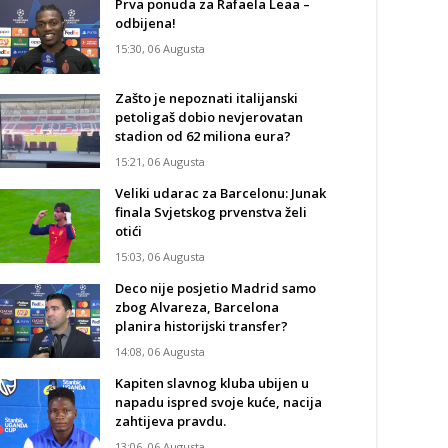
Prva ponuda za Rafaela Leaa –
odbijena!
15:30, 06 Augusta
Zašto je nepoznati italijanski
petoligaš dobio nevjerovatan
stadion od 62 miliona eura?
15:21, 06 Augusta
Veliki udarac za Barcelonu: Junak
finala Svjetskog prvenstva želi
otići
15:03, 06 Augusta
Deco nije posjetio Madrid samo
zbog Alvareza, Barcelona
planira historijski transfer?
14:08, 06 Augusta
Kapiten slavnog kluba ubijen u
napadu ispred svoje kuće, nacija
zahtijeva pravdu.
13:06, 06 Augusta