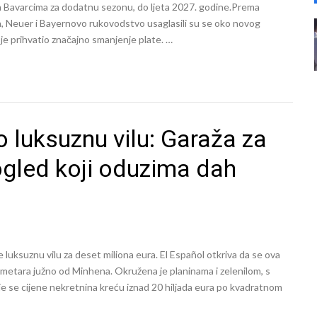
a Bavarcima za dodatnu sezonu, do ljeta 2027. godine.Prema
a, Neuer i Bayernovo rukovodstvo usaglasili su se oko novog
 je prihvatio značajno smanjenje plate. …
 luksuznu vilu: Garaža za
gled koji oduzima dah
luksuznu vilu za deset miliona eura. El Español otkriva da se ova
ometara južno od Minhena. Okružena je planinama i zelenilom, s
je se cijene nekretnina kreću iznad 20 hiljada eura po kvadratnom