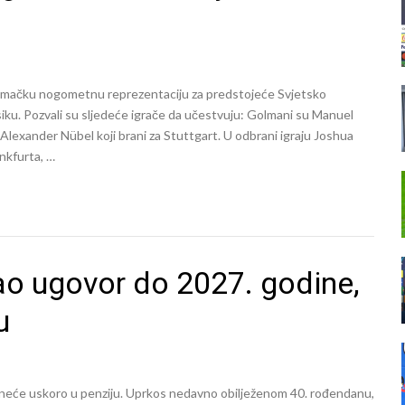
njemačku nogometnu reprezentaciju za predstojeće Svjetsko
siku. Pozvali su sljedeće igrače da učestvuju: Golmani su Manuel
lexander Nübel koji brani za Stuttgart. U odbrani igraju Joshua
ankfurta, …
o ugovor do 2027. godine,
u
eće uskoro u penziju. Uprkos nedavno obilježenom 40. rođendanu,