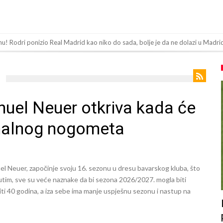
 Rolan Garosu, sada je dao sramotan komentar na njegov račun
 “Ne možemo da idemo toliko daleko”
ov “plafon” za Bredlija Barkolu?
bijena!
nuel Neuer otkriva kada će
toligaš dobio nevjerovatan stadion od 62 miliona eura?
onalnog nogometa
inala Svjetskog prvenstva želi otići
og Alvareza, Barcelona planira historijski transfer?
padu ispred svoje kuće, nacija zahtijeva pravdu.
el Neuer, započinje svoju 16. sezonu u dresu bavarskog kluba, što
a! Red ljudi, muzika i aplauz koji tjera suze
utim, sve su veće naznake da bi sezona 2026/2027. mogla biti
iti 40 godina, a iza sebe ima manje uspješnu sezonu i nastup na