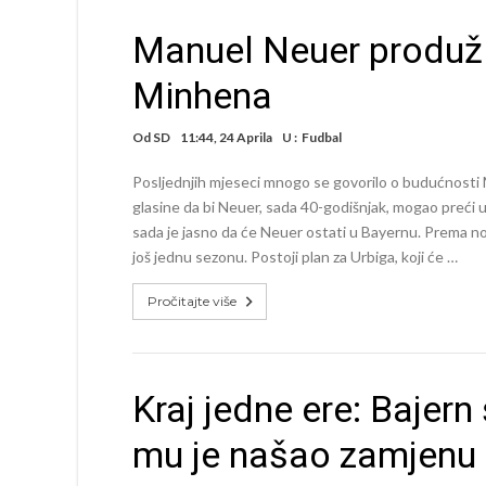
Manuel Neuer produži
Minhena
Od
SD
11:44, 24 Aprila
U :
Fudbal
Posljednjih mjeseci mnogo se govorilo o budućnosti
glasine da bi Neuer, sada 40-godišnjak, mogao preći u
sada je jasno da će Neuer ostati u Bayernu. Prema 
još jednu sezonu. Postoji plan za Urbiga, koji će …
Pročitajte više
Kraj jedne ere: Bajern 
mu je našao zamjenu