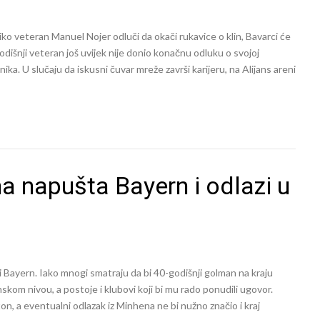
ko veteran Manuel Nojer odluči da okači rukavice o klin, Bavarci će
šnji veteran još uvijek nije donio konačnu odluku o svojoj
ka. U slučaju da iskusni čuvar mreže završi karijeru, na Alijans areni
a napušta Bayern i odlazi u
yern. Iako mnogi smatraju da bi 40-godišnji golman na kraju
nskom nivou, a postoje i klubovi koji bi mu rado ponudili ugovor.
on, a eventualni odlazak iz Minhena ne bi nužno značio i kraj