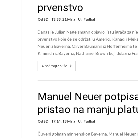
prvenstvo
Od
SD
13:33, 21 Maja
U :
Fudbal
Danas je Julian Nagelsmann objavio listu igrača za 
prvenstvo koje će se održati u Americi, Kanadi i Mek
Neuer iz Bayerna, Oliver Baumann iz Hoffenheima te A
Kimmich iz Bayerna, Nathaniel Brown koji dolazi iz Fr
Pročitajte više
Manuel Neuer potpisa
pristao na manju plat
Od
SD
17:14, 13 Maja
U :
Fudbal
Čuveni golman minhenskog Bayerna, Manuel Neuer, n