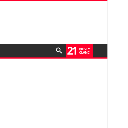
21
NOVI
ČLANCI