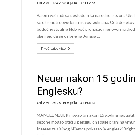
Od
VM
09:42, 23 Aprila
U :
Fudbal
Bajern već radi sa pogledom ka narednoj sezoni. Ukoli
se okrenuti dovođenju novog golmana. Četrdesetogodi
budućnosti, ali je klub već pronašao njegovog nasljedni
planiraju da se oslone na Jonasa …
Pročitajte više
Neuer nakon 15 godin
Englesku?
Od
VM
08:28, 14 Aprila
U :
Fudbal
MANUEL NEUER mogao bi nakon 15 godina napustiti Ba
sezone mogao otići u penziju, on i dalje brani na vrhu
Interes za sjajnog Nijemca pokazao je engleski Bright