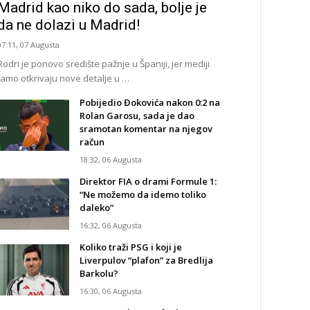
Madrid kao niko do sada, bolje je
da ne dolazi u Madrid!
07:11, 07 Augusta
Rodri je ponovo središte pažnje u Španiji, jer mediji
tamo otkrivaju nove detalje u …
Pobijedio Đokovića nakon 0:2 na
Rolan Garosu, sada je dao
sramotan komentar na njegov
račun
18:32, 06 Augusta
Direktor FIA o drami Formule 1:
“Ne možemo da idemo toliko
daleko”
16:32, 06 Augusta
Koliko traži PSG i koji je
Liverpulov “plafon” za Bredlija
Barkolu?
16:30, 06 Augusta