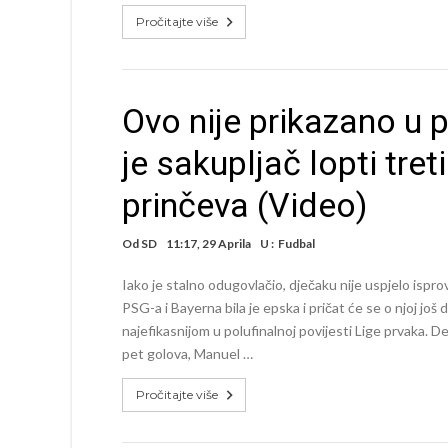
Pročitajte više
Ovo nije prikazano u 
je sakupljač lopti tre
prinčeva (Video)
Od
SD
11:17, 29 Aprila
U :
Fudbal
Iako je stalno odugovlačio, dječaku nije uspjelo is
PSG-a i Bayerna bila je epska i pričat će se o njoj još
najefikasnijom u polufinalnoj povijesti Lige prvaka. De
pet golova, Manuel …
Pročitajte više