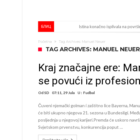
Pobijedio Đokovića nakon 0:2 na
БЛИЦ
Direktor FIA o drami Formule 1:
Početna
Tag Archives: Manuel Neuer
Koliko traži PSG i koji je Liverpul
TAG ARCHIVES: MANUEL NEUER
Prva ponuda za Rafaela Leaa – od
Kraj značajne ere: Ma
Zašto je nepoznati italijanski pe
se povući iz profesi
Veliki udarac za Barcelonu: Junak f
Deco nije posjetio Madrid samo zb
Od
SD
07:11, 29 Jula
U :
Fudbal
Kapiten slavnog kluba ubijen u na
Čuveni njemački golman i zaštitno lice Bayerna, Manu
Potresne scene na sahrani UFC borc
će biti ukupno njegova 21. sezona u Bundesligi. Međ
posljednja u njegovoj karijeri.Premda će uskoro navrš
Svjetskom prvenstvu, konkurencija poput …
Pročitajte više