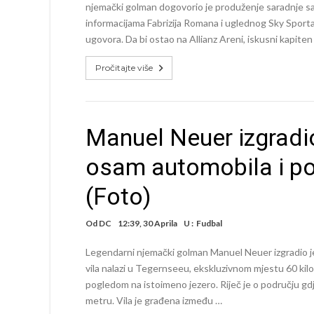
njemački golman dogovorio je produženje saradnje s
informacijama Fabrizija Romana i uglednog Sky Sport
ugovora. Da bi ostao na Allianz Areni, iskusni kapiten
Pročitajte više
Manuel Neuer izgradio
osam automobila i po
(Foto)
Od
DC
12:39, 30 Aprila
U :
Fudbal
Legendarni njemački golman Manuel Neuer izgradio je 
vila nalazi u Tegernseeu, ekskluzivnom mjestu 60 kil
pogledom na istoimeno jezero. Riječ je o području gd
metru. Vila je građena između …