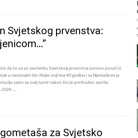
n Svjetskog prvenstva:
njenicom…”
tio da će se po završetku Svjetskog prvenstva ponovo povući iz
tak u nacionalni tim. Nojer, koji ima 40 godina i sa Njemačkom je
ntaciju samo za ovaj turnir nakon što je prethodno završio
a 2024. …
 nogometaša za Svjetsko