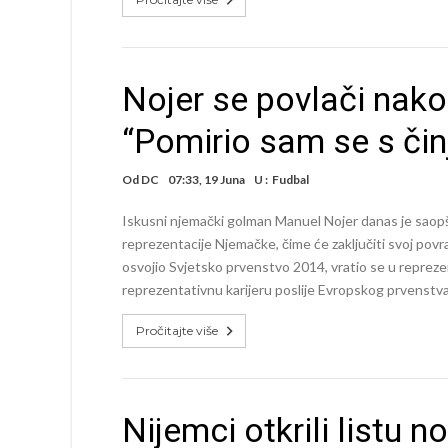
Nojer se povlači nako
“Pomirio sam se s či
Od
DC
07:33, 19 Juna
U :
Fudbal
Iskusni njemački golman Manuel Nojer danas je saopš
reprezentacije Njemačke, čime će zaključiti svoj povra
osvojio Svjetsko prvenstvo 2014, vratio se u repreze
reprezentativnu karijeru poslije Evropskog prvenstv
Pročitajte više
Nijemci otkrili listu