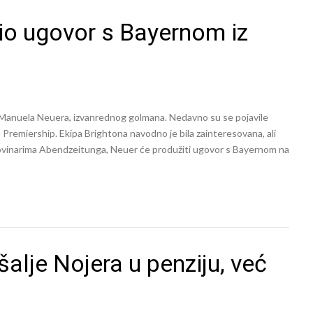
o ugovor s Bayernom iz
 Manuela Neuera, izvanrednog golmana. Nedavno su se pojavile
 Premiership. Ekipa Brightona navodno je bila zainteresovana, ali
novinarima Abendzeitunga, Neuer će produžiti ugovor s Bayernom na
šalje Nojera u penziju, već