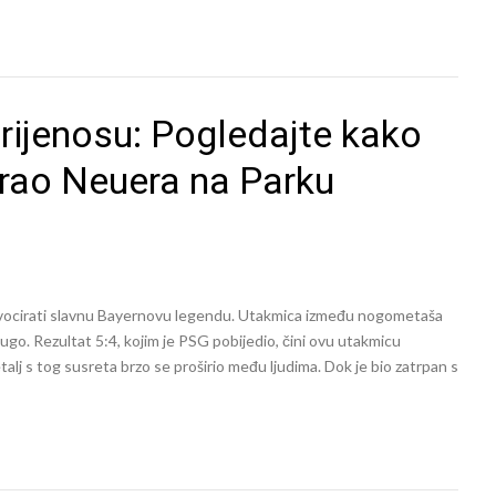
prijenosu: Pogledajte kako
tirao Neuera na Parku
provocirati slavnu Bayernovu legendu. Utakmica između nogometaša
 dugo. Rezultat 5:4, kojim je PSG pobijedio, čini ovu utakmicu
talj s tog susreta brzo se proširio među ljudima. Dok je bio zatrpan s