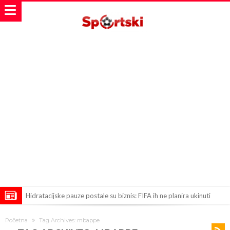
Hidratacijske pauze postale su biznis: FIFA ih ne planira ukinuti
Potpuni obračun – Barselona preotima najvažniji letnji transfer
Početna
Tag Archives: mbappe