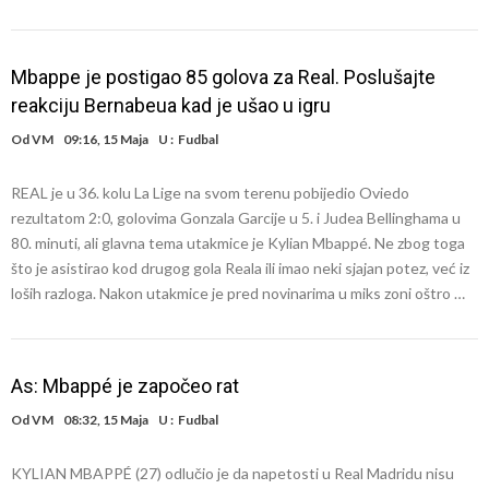
Mbappe je postigao 85 golova za Real. Poslušajte
reakciju Bernabeua kad je ušao u igru
Od
VM
09:16, 15 Maja
U :
Fudbal
REAL je u 36. kolu La Lige na svom terenu pobijedio Oviedo
rezultatom 2:0, golovima Gonzala Garcije u 5. i Judea Bellinghama u
80. minuti, ali glavna tema utakmice je Kylian Mbappé. Ne zbog toga
što je asistirao kod drugog gola Reala ili imao neki sjajan potez, već iz
loših razloga. Nakon utakmice je pred novinarima u miks zoni oštro …
As: Mbappé je započeo rat
Od
VM
08:32, 15 Maja
U :
Fudbal
KYLIAN MBAPPÉ (27) odlučio je da napetosti u Real Madridu nisu