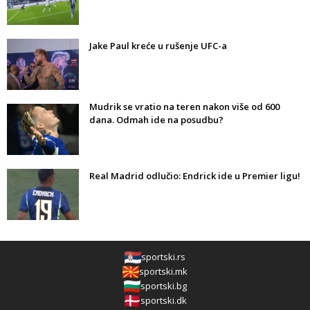
Jake Paul kreće u rušenje UFC-a
Mudrik se vratio na teren nakon više od 600
dana. Odmah ide na posudbu?
Real Madrid odlučio: Endrick ide u Premier ligu!
sportski.rs
sportski.mk
sportski.bg
sportski.dk