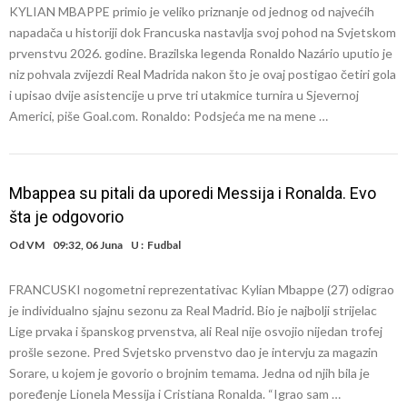
KYLIAN MBAPPE primio je veliko priznanje od jednog od najvećih
napadača u historiji dok Francuska nastavlja svoj pohod na Svjetskom
prvenstvu 2026. godine. Brazilska legenda Ronaldo Nazário uputio je
niz pohvala zvijezdi Real Madrida nakon što je ovaj postigao četiri gola
i upisao dvije asistencije u prve tri utakmice turnira u Sjevernoj
Americi, piše Goal.com. Ronaldo: Podsjeća me na mene …
Mbappea su pitali da uporedi Messija i Ronalda. Evo
šta je odgovorio
Od
VM
09:32, 06 Juna
U :
Fudbal
FRANCUSKI nogometni reprezentativac Kylian Mbappe (27) odigrao
je individualno sjajnu sezonu za Real Madrid. Bio je najbolji strijelac
Lige prvaka i španskog prvenstva, ali Real nije osvojio nijedan trofej
prošle sezone. Pred Svjetsko prvenstvo dao je intervju za magazin
Sorare, u kojem je govorio o brojnim temama. Jedna od njih bila je
poređenje Lionela Messija i Cristiana Ronalda. “Igrao sam …