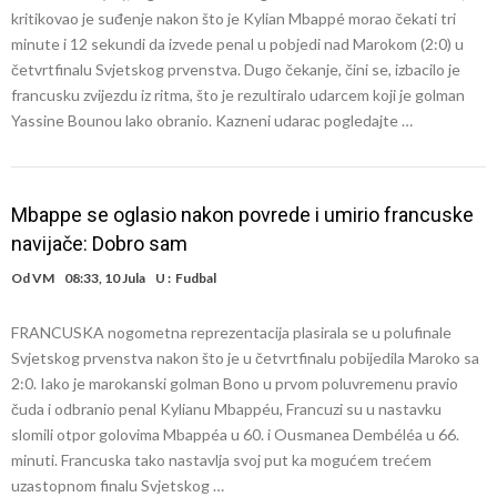
kritikovao je suđenje nakon što je Kylian Mbappé morao čekati tri
minute i 12 sekundi da izvede penal u pobjedi nad Marokom (2:0) u
četvrtfinalu Svjetskog prvenstva. Dugo čekanje, čini se, izbacilo je
francusku zvijezdu iz ritma, što je rezultiralo udarcem koji je golman
Yassine Bounou lako obranio. Kazneni udarac pogledajte …
Mbappe se oglasio nakon povrede i umirio francuske
navijače: Dobro sam
Od
VM
08:33, 10 Jula
U :
Fudbal
FRANCUSKA nogometna reprezentacija plasirala se u polufinale
Svjetskog prvenstva nakon što je u četvrtfinalu pobijedila Maroko sa
2:0. Iako je marokanski golman Bono u prvom poluvremenu pravio
čuda i odbranio penal Kylianu Mbappéu, Francuzi su u nastavku
slomili otpor golovima Mbappéa u 60. i Ousmanea Dembéléa u 66.
minuti. Francuska tako nastavlja svoj put ka mogućem trećem
uzastopnom finalu Svjetskog …