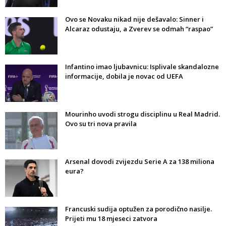
Ovo se Novaku nikad nije dešavalo: Sinner i
Alcaraz odustaju, a Zverev se odmah “raspao”
Infantino imao ljubavnicu: Isplivale skandalozne
informacije, dobila je novac od UEFA
Mourinho uvodi strogu disciplinu u Real Madrid.
Ovo su tri nova pravila
Arsenal dovodi zvijezdu Serie A za 138 miliona
eura?
Francuski sudija optužen za porodično nasilje.
Prijeti mu 18 mjeseci zatvora