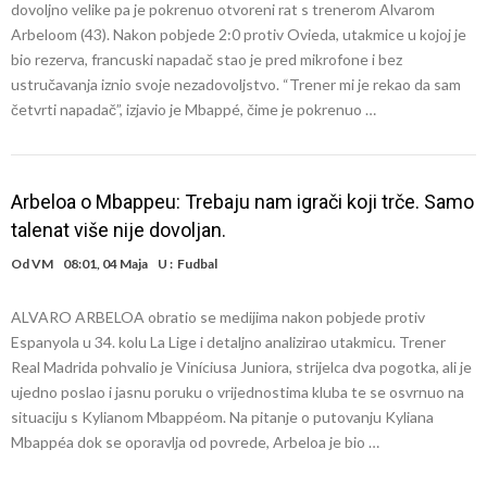
dovoljno velike pa je pokrenuo otvoreni rat s trenerom Alvarom
Arbeloom (43). Nakon pobjede 2:0 protiv Ovieda, utakmice u kojoj je
bio rezerva, francuski napadač stao je pred mikrofone i bez
ustručavanja iznio svoje nezadovoljstvo. “Trener mi je rekao da sam
četvrti napadač”, izjavio je Mbappé, čime je pokrenuo …
Arbeloa o Mbappeu: Trebaju nam igrači koji trče. Samo
talenat više nije dovoljan.
Od
VM
08:01, 04 Maja
U :
Fudbal
ALVARO ARBELOA obratio se medijima nakon pobjede protiv
Espanyola u 34. kolu La Lige i detaljno analizirao utakmicu. Trener
Real Madrida pohvalio je Viníciusa Juniora, strijelca dva pogotka, ali je
ujedno poslao i jasnu poruku o vrijednostima kluba te se osvrnuo na
situaciju s Kylianom Mbappéom. Na pitanje o putovanju Kyliana
Mbappéa dok se oporavlja od povrede, Arbeloa je bio …