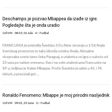
Deschamps je pozvao Mbappea da izađe iz igre.
Pogledajte šta je onda uradio
Od
VM
08:53, 01 Jula
U :
Fudbal
FRANCUSKA je pobedila Švedsku 3:0 u New Jerseyju u 1/16 finala
Svetskog prvenstva te tako izborila osminu finala. Aktualne
viceprvake sveta tamo čeka Paragvaj, a utakmica se igra u subotu od
23 sata po našem vremenu. Kao i na svim utakmicama Francuske na
SP-u, briljirao je Kylian Mbappe. Protiv Švedske je zabio u 45. i 74.
minuti, a preostali gol …
Ronaldo Fenomeno: Mbappe je moj prirodni nasljednik
Od
VM
09:01, 29 Juna
U :
Fudbal