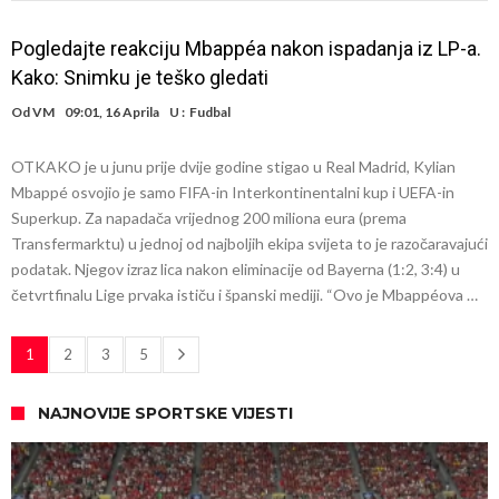
Pogledajte reakciju Mbappéa nakon ispadanja iz LP-a.
Kako: Snimku je teško gledati
Od
VM
09:01, 16 Aprila
U :
Fudbal
OTKAKO je u junu prije dvije godine stigao u Real Madrid, Kylian
Mbappé osvojio je samo FIFA-in Interkontinentalni kup i UEFA-in
Superkup. Za napadača vrijednog 200 miliona eura (prema
Transfermarktu) u jednoj od najboljih ekipa svijeta to je razočaravajući
podatak. Njegov izraz lica nakon eliminacije od Bayerna (1:2, 3:4) u
četvrtfinalu Lige prvaka ističu i španski mediji. “Ovo je Mbappéova …
1
2
3
5
NAJNOVIJE SPORTSKE VIJESTI