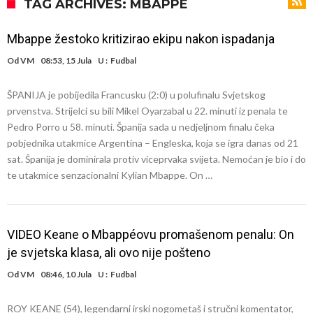
Atletika?!
Ovo se Novaku nikad nije dešavalo: Sinner i Alcaraz odustaju, a
TAG ARCHIVES: MBAPPE
Zverev se odmah “raspao”
Infantino imao ljubavnicu: Isplivale skandalozne informacije, dobila je
Mbappe žestoko kritizirao ekipu nakon ispadanja
novac od UEFA
Mourinho uvodi strogu disciplinu u Real Madrid. Ovo su tri nova
Od
VM
08:53, 15 Jula
U :
Fudbal
pravila
Arsenal dovodi zvijezdu Serie A za 138 miliona eura?
ŠPANIJA je pobijedila Francusku (2:0) u polufinalu Svjetskog
Francuski sudija optužen za porodično nasilje. Prijeti mu 18 mjeseci
prvenstva. Strijelci su bili Mikel Oyarzabal u 22. minuti iz penala te
zatvora
Jake Paul kreće u rušenje UFC-a
Pedro Porro u 58. minuti. Španija sada u nedjeljnom finalu čeka
pobjednika utakmice Argentina – Engleska, koja se igra danas od 21
Mudrik se vratio na teren nakon više od 600 dana. Odmah ide na
sat. Španija je dominirala protiv viceprvaka svijeta. Nemoćan je bio i do
posudbu?
Real Madrid odlučio: Endrick ide u Premier ligu!
te utakmice senzacionalni Kylian Mbappe. On …
VIDEO Keane o Mbappéovu promašenom penalu: On
je svjetska klasa, ali ovo nije pošteno
Od
VM
08:46, 10 Jula
U :
Fudbal
ROY KEANE (54), legendarni irski nogometaš i stručni komentator,