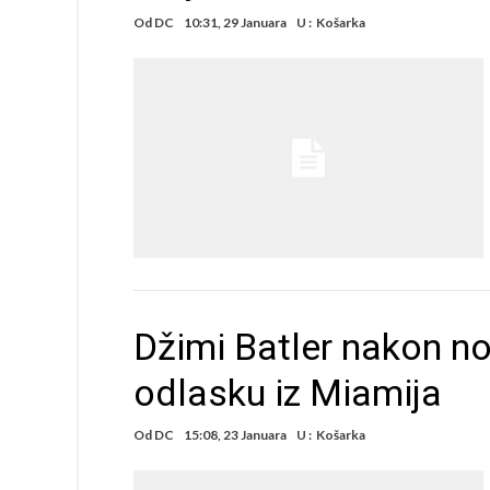
Od
DC
10:31, 29 Januara
U :
Košarka
Džimi Batler nakon no
odlasku iz Miamija
Od
DC
15:08, 23 Januara
U :
Košarka