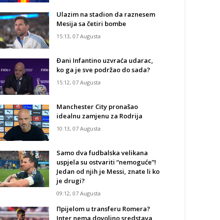
Ulazim na stadion da raznesem
Mesija sa četiri bombe
15:13, 07 Augusta
Đani Infantino uzvraća udarac,
ko ga je sve podržao do sada?
15:12, 07 Augusta
Manchester City pronašao
idealnu zamjenu za Rodrija
10:13, 07 Augusta
Samo dva fudbalska velikana
uspjela su ostvariti “nemoguće”!
Jedan od njih je Messi, znate li ko
je drugi?
09:12, 07 Augusta
Прijelom u transferu Romera?
Inter nema dovoljno sredstava,