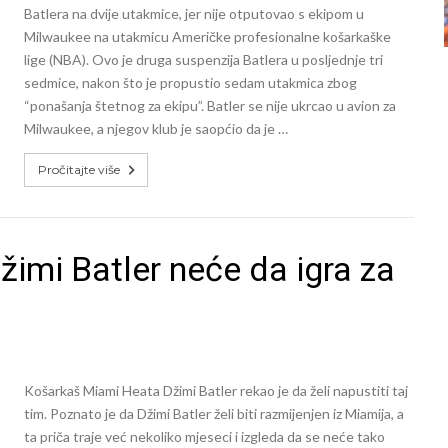
Batlera na dvije utakmice, jer nije otputovao s ekipom u
Milwaukee na utakmicu Američke profesionalne košarkaške
lige (NBA). Ovo je druga suspenzija Batlera u posljednje tri
sedmice, nakon što je propustio sedam utakmica zbog
“ponašanja štetnog za ekipu”. Batler se nije ukrcao u avion za
Milwaukee, a njegov klub je saopćio da je …
Pročitajte više
žimi Batler neće da igra za
Košarkaš Miami Heata Džimi Batler rekao je da želi napustiti taj
tim. Poznato je da Džimi Batler želi biti razmijenjen iz Miamija, a
ta priča traje već nekoliko mjeseci i izgleda da se neće tako