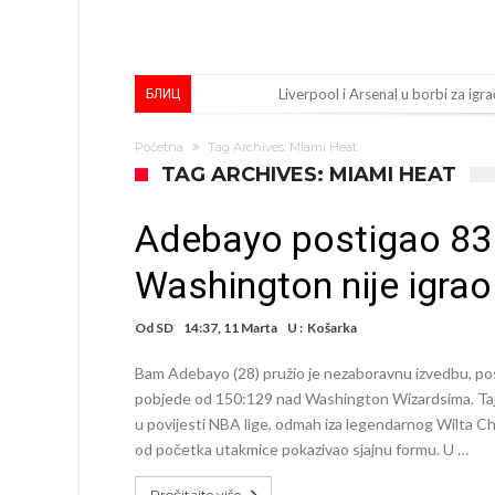
Dilema više ne postoji – Datum d
БЛИЦ
Engleski reprezentativac optuže
Početna
Tag Archives: Miami Heat
Suđenje o smrti Maradone: Noge su
TAG ARCHIVES: MIAMI HEAT
Ko je uvjerio Rodrija da izabere 
Adebayo postigao 83
Ulazim na stadion da raznesem Me
Washington nije igrao
Đani Infantino uzvraća udarac, ko
Manchester City pronašao idealnu
Od
SD
14:37, 11 Marta
U :
Košarka
Samo dva fudbalska velikana uspjel
Bam Adebayo (28) pružio je nezaboravnu izvedbu, pos
Прijelom u transferu Romera? Inter
pobjede od 150:129 nad Washington Wizardsima. Taj 
u povijesti NBA lige, odmah iza legendarnog Wilta Ch
od početka utakmice pokazivao sjajnu formu. U …
Pročitajte više