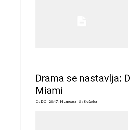
Drama se nastavlja: D
Miami
Od
DC
20:47, 14 Januara
U :
Košarka