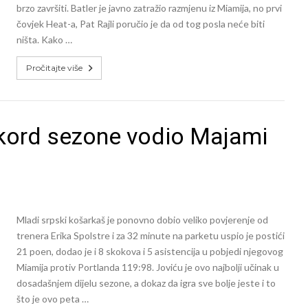
brzo završiti. Batler je javno zatražio razmjenu iz Miamija, no prvi
čovjek Heat-a, Pat Rajli poručio je da od tog posla neće biti
ništa. Kako …
Pročitajte više
ekord sezone vodio Majami
Mladi srpski košarkaš je ponovno dobio veliko povjerenje od
trenera Erika Spolstre i za 32 minute na parketu uspio je postići
21 poen, dodao je i 8 skokova i 5 asistencija u pobjedi njegovog
Miamija protiv Portlanda 119:98. Joviću je ovo najbolji učinak u
dosadašnjem dijelu sezone, a dokaz da igra sve bolje jeste i to
što je ovo peta …