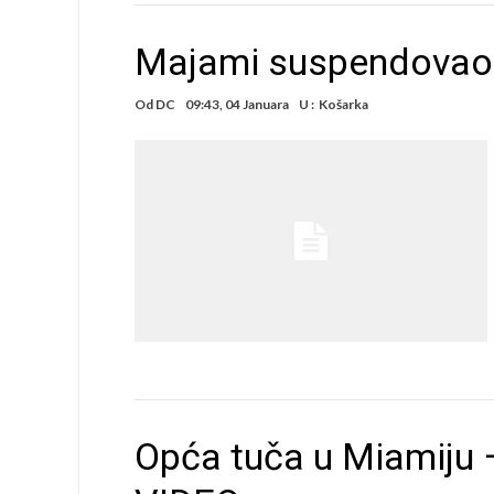
Majami suspendovao Ba
Od
DC
09:43, 04 Januara
U :
Košarka
Opća tuča u Miamiju –