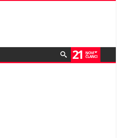
21
NOVI
ČLANCI