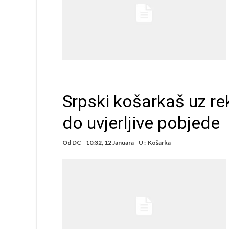
Srpski košarkaš uz r
do uvjerljive pobjede
Od
DC
10:32, 12 Januara
U :
Košarka