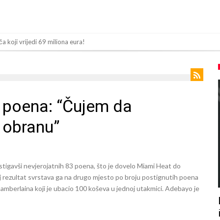
olaska Rodrija u Barcelonu napokon poznat
n za napad u noćnom klubu
 mu bile natečene, nije se htio oprati
Barcelonu?
 poena: “Čujem da
sija sa četiri bombe
 obranu”
 ga je sve podržao do sada?
 zamjenu za Rodrija
a su ostvariti “nemoguće”! Jedan od njih je Messi, znate li ko je drugi?
tigavši nevjerojatnih 83 poena, što je dovelo Miami Heat do
 nema dovoljno sredstava, Atletico prati situaciju.
rezultat svrstava ga na drugo mjesto po broju postignutih poena
amberlaina koji je ubacio 100 koševa u jednoj utakmici. Adebayo je