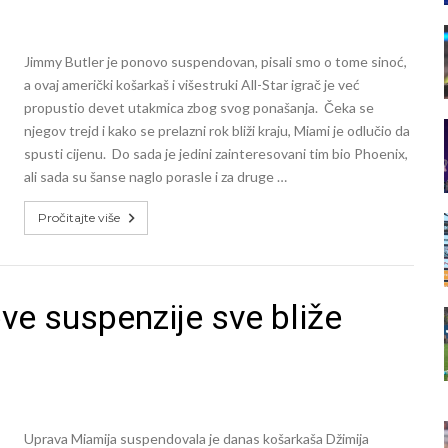
Jimmy Butler je ponovo suspendovan, pisali smo o tome sinoć,
a ovaj američki košarkaš i višestruki All-Star igrač je već
propustio devet utakmica zbog svog ponašanja. Čeka se
njegov trejd i kako se prelazni rok bliži kraju, Miami je odlučio da
spusti cijenu. Do sada je jedini zainteresovani tim bio Phoenix,
ali sada su šanse naglo porasle i za druge …
Pročitajte više
ve suspenzije sve bliže
Uprava Miamija suspendovala je danas košarkaša Džimija