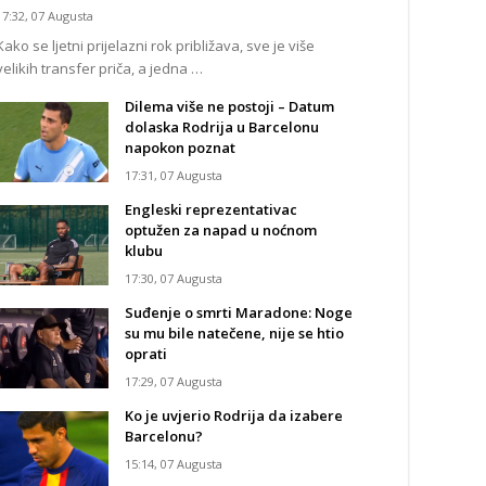
17:32, 07 Augusta
Kako se ljetni prijelazni rok približava, sve je više
velikih transfer priča, a jedna …
Dilema više ne postoji – Datum
dolaska Rodrija u Barcelonu
napokon poznat
17:31, 07 Augusta
Engleski reprezentativac
optužen za napad u noćnom
klubu
17:30, 07 Augusta
Suđenje o smrti Maradone: Noge
su mu bile natečene, nije se htio
oprati
17:29, 07 Augusta
Ko je uvjerio Rodrija da izabere
Barcelonu?
15:14, 07 Augusta