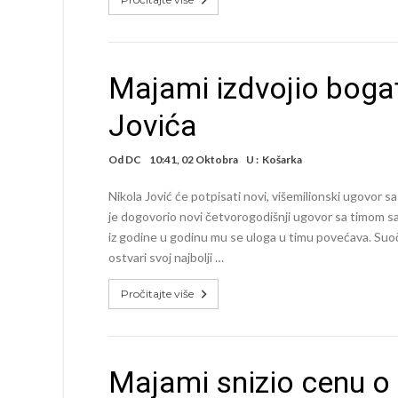
Majami izdvojio boga
Jovića
Od
DC
10:41, 02 Oktobra
U :
Košarka
Nikola Jović će potpisati novi, višemilionski ugovor
je dogovorio novi četvorogodišnji ugovor sa timom sa F
iz godine u godinu mu se uloga u timu povećava. Suoč
ostvari svoj najbolji …
Pročitajte više
Majami snizio cenu o 