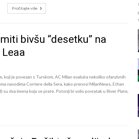
Pročitajte više
iti bivšu “desetku” na
a Leaa
, koji je povezan s Turskom, AC Milan evaluira nekoliko ofanzivnih
Prema navodima Corriere della Sera, kako prenosi MilanNews, Ethan
su dva imena koja se prate. Potonji bi volio povratak u River Plate,