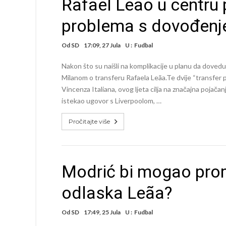
Rafael Leão u centru 
problema s dovođenj
Od
SD
17:09, 27 Jula
U :
Fudbal
Nakon što su naišli na komplikacije u planu da dove
Milanom o transferu Rafaela Leãa.Te dvije “transfer
Vincenza Italiana, ovog ljeta cilja na značajna pojačanj
istekao ugovor s Liverpoolom, …
Pročitajte više
Modrić bi mogao prom
odlaska Leãa?
Od
SD
17:49, 25 Jula
U :
Fudbal