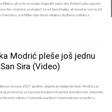
u Milanu, ali to bi se moglo dogoditi samo ako Rafael Leão napusti
 fan-stranice, pozivajući se na Sportitaliju, ali zasad je sve to još
transferu, a ni Milan nije donio nikakvu službenu odluku o
uka Modrić pleše još jednu
San Sira (Video)
anom do juna 2027. godine, objavio je italijanski klub. Modriću je
tskog prvenstva sa reprezentacijom Hrvatske formalno bio slobodan
rnira donese odluku o nastavku karijere i eventualnom ostanku u