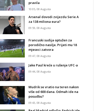
pravila
10:05, 08 Augusta
Arsenal dovodi zvijezdu Serie A
za 138 miliona eura?
09:59, 08 Augusta
Francuski sudija optužen za
porodično nasilje. Prijeti mu 18
mjeseci zatvora
09:47, 08 Augusta
Jake Paul kreće u rušenje UFC-a
09:44, 08 Augusta
Mudrik se vratio na teren nakon
više od 600 dana. Odmah ide na
posudbu?
09:43, 08 Augusta
Real Madrid odlučio: Endrick ide