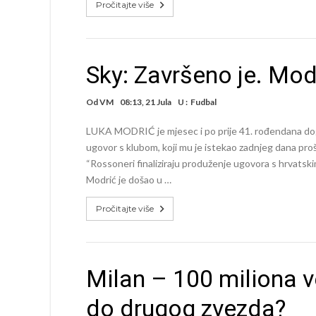
Pročitajte više
Sky: Završeno je. Mod
Od
VM
08:13, 21 Jula
U :
Fudbal
LUKA MODRIĆ je mjesec i po prije 41. rođendana dogo
ugovor s klubom, koji mu je istekao zadnjeg dana proš
“Rossoneri finaliziraju produženje ugovora s hrvatsk
Modrić je došao u …
Pročitajte više
Milan – 100 miliona v
do drugog zvezda?