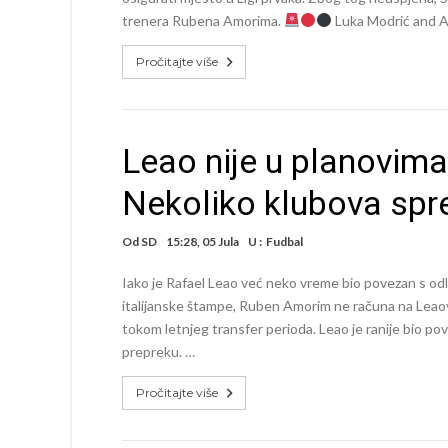
trenera Rubena Amorima.
Luka Modrić and 
Pročitajte više
Leao nije u planovi
Nekoliko klubova spr
Od
SD
15:28, 05 Jula
U :
Fudbal
Iako je Rafael Leao već neko vreme bio povezan s odla
italijanske štampe, Ruben Amorim ne računa na Leaov 
tokom letnjeg transfer perioda. Leao je ranije bio po
prepreku. …
Pročitajte više