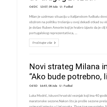
Od
DC
13:07, 09 Jula
U :
Fudbal
Milan je uzdrmao situaciju u italijanskom fudbalu do
obzirom na politiku trošenja u ovoj dekadi otkad su vl
je došao Ruben Amorim koji je hrabro izjavio da je cilj
portugalskog reprezentativca, …
Pročitajte više
Novi strateg Milana 
“Ako bude potrebno, li
Od
SD
16:45, 08 Jula
U :
Fudbal
Luka Modrić, iskusni hrvatski veznjak koji ima 40 go
maratonske sezone.Nakon što je prošle sezone prešao
osigurati mjesto u Ligi prvaka. Zbog tog neuspjeha, S