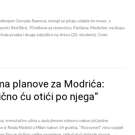
vođenjem Gonzala Ramosa, mnogi se pitaju odakle im novac, s
asnici Red Bird, 70 miliona za rezervistu Parižana. Međutim, na klupu
 titula prvaka i druga zvjezdica na dresu (20. skudeto). Osim
ima planove za Modrića:
čno ću otići po njega”
dina, trenutačno uživa u zasluženom odmoru nakon još jedne
 iz Reala Madrid u Milan nakon 14 godina, “Rossoneri” nisu uspjeli
an Siro je doživio velike promjene, uključujući dolazak novog