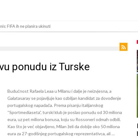
is: FIFA ih ne planira ukinuti
ma najvažniji letnji transfer Atletika?!
: Sinner i Alcaraz odustaju, a Zverev se odmah “raspao”
le skandalozne informacije, dobila je novac od UEFA
vu ponudu iz Turske
u Real Madrid. Ovo su tri nova pravila
a 138 miliona eura?
čno nasilje. Prijeti mu 18 mjeseci zatvora
Budućnost Rafaela Leaa u Milanu i dalje je neizvjesna, a
Galatasaray se pojavljuje kao ozbiljan kandidat za dovođenje
portugalskog napadača. Prema pisanju italijanskog
 više od 600 dana. Odmah ide na posudbu?
“Sportmediaseta”, turski klub je poslao ponudu od 30 miliona
eura, uz pet miliona bonusa, koju su Rossoneri odmah odbili.
 Premier ligu!
Kao što je već objavljeno, Milan želi da dobije oko 50 miliona
eura za 27-godišnjeg portugalskog reprezentativca, ali …