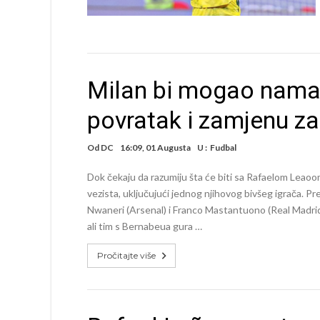
Milan bi mogao namam
povratak i zamjenu z
Od
DC
16:09, 01 Augusta
U :
Fudbal
Dok čekaju da razumiju šta će biti sa Rafaelom Leaoom
vezista, uključujući jednog njihovog bivšeg igrača. 
Nwaneri (Arsenal) i Franco Mastantuono (Real Madrid) 
ali tim s Bernabeua gura …
Pročitajte više