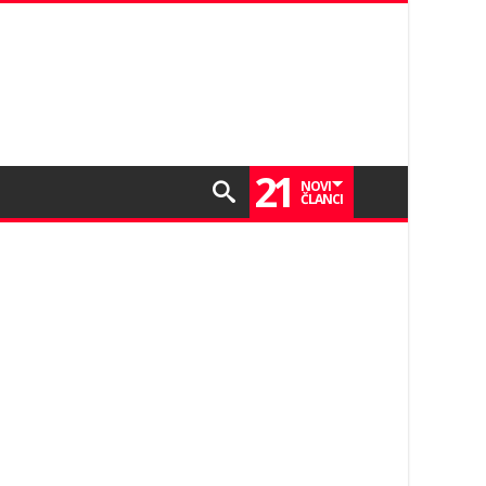
21
NOVI
ČLANCI