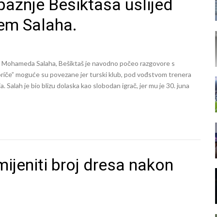
pažnje Bešiktaša uslijed
em Salaha.
du Mohameda Salaha, Bešiktaš je navodno počeo razgovore s
 priče” moguće su povezane jer turski klub, pod vođstvom trenera
a. Salah je bio blizu dolaska kao slobodan igrač, jer mu je 30. juna
ijeniti broj dresa nakon