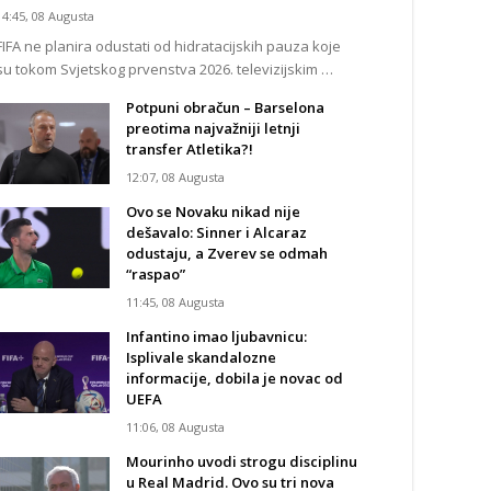
14:45, 08 Augusta
FIFA ne planira odustati od hidratacijskih pauza koje
su tokom Svjetskog prvenstva 2026. televizijskim …
Potpuni obračun – Barselona
preotima najvažniji letnji
transfer Atletika?!
12:07, 08 Augusta
Ovo se Novaku nikad nije
dešavalo: Sinner i Alcaraz
odustaju, a Zverev se odmah
“raspao”
11:45, 08 Augusta
Infantino imao ljubavnicu:
Isplivale skandalozne
informacije, dobila je novac od
UEFA
11:06, 08 Augusta
Mourinho uvodi strogu disciplinu
u Real Madrid. Ovo su tri nova