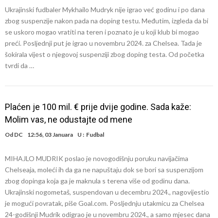
Ukrajinski fudbaler Mykhailo Mudryk nije igrao već godinu i po dana
zbog suspenzije nakon pada na doping testu. Međutim, izgleda da bi
se uskoro mogao vratiti na teren i poznato je u koji klub bi mogao
preći. Posljednji put je igrao u novembru 2024. za Chelsea. Tada je
šokirala vijest o njegovoj suspenziji zbog doping testa. Od početka
tvrdi da …
Plaćen je 100 mil. € prije dvije godine. Sada kaže:
Molim vas, ne odustajte od mene
Od
DC
12:56, 03 Januara
U :
Fudbal
MIHAJLO MUDRIK poslao je novogodišnju poruku navijačima
Chelseaja, moleći ih da ga ne napuštaju dok se bori sa suspenzijom
zbog dopinga koja ga je maknula s terena više od godinu dana.
Ukrajinski nogometaš, suspendovan u decembru 2024., nagovijestio
je mogući povratak, piše Goal.com. Posljednju utakmicu za Chelsea
24-godišnji Mudrik odigrao je u novembru 2024., a samo mjesec dana