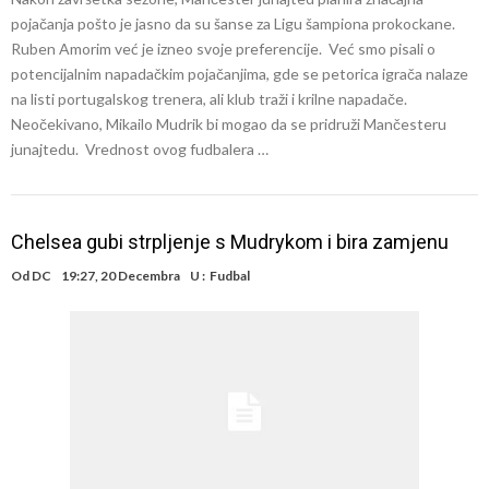
pojačanja pošto je jasno da su šanse za Ligu šampiona prokockane.
Ruben Amorim već je izneo svoje preferencije. Već smo pisali o
potencijalnim napadačkim pojačanjima, gde se petorica igrača nalaze
na listi portugalskog trenera, ali klub traži i krilne napadače.
Neočekivano, Mikailo Mudrik bi mogao da se pridruži Mančesteru
junajtedu. Vrednost ovog fudbalera …
Chelsea gubi strpljenje s Mudrykom i bira zamjenu
Od
DC
19:27, 20 Decembra
U :
Fudbal