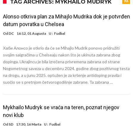
Vinicius je izbrisao sve objave s Instagrama nakon što mu je Real
TAG ARCHIVES: MYKHAILO MUDRYK
dao ponudu
Osimen se opet nudi, šta kažete za ovu rokadu?
Alonso otkriva plan za Mihajlo Mudrika dok je potvrđen
Španci uvode nova pravila ove sezone
datum povratka u Chelsea
Sada je jasno zašto je došao: “Luda” klauzula iz Salahovog ugovora s
Od
DC
16:12, 01 Augusta
U :
Fudbal
Turcima je otkrivena
Predsjednik velikana otkrio pregovore sa Dušanom Vlahovićem
Хаби Алонсо je otkrio da će se Mihajlo Mudrik ponovo pridružiti
Ronaldo objavio slike iz garaže. “Moje igračke”
svojim saigračima u Chelseaju nakon što je ukinuta zabrana zbog
Ostvariće se velika želja Diega Simeonea? Atletico kreće po
dopinga. Ukrajincu je bila izrečena privremena zabrana od strane
Nogometnog saveza u decembru 2024. godine zbog pozitivnog testa
argentinsku zvijezdu
na drogu, a u junu 2025. optužen je za kršenje antidoping pravila i
suočio se s pretnjom četvorogodišnje zabrane. Ta zabrana …
Mykhailo Mudryk se vraća na teren, poznat njegov
novi klub
Od
SD
17:30, 16 Marta
U :
Fudbal