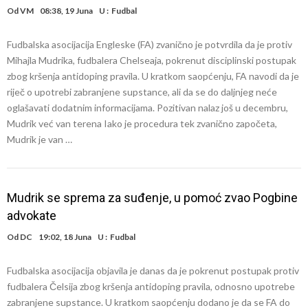
Od
VM
08:38, 19 Juna
U :
Fudbal
Fudbalska asocijacija Engleske (FA) zvanično je potvrdila da je protiv
Mihajla Mudrika, fudbalera Chelseaja, pokrenut disciplinski postupak
zbog kršenja antidoping pravila. U kratkom saopćenju, FA navodi da je
riječ o upotrebi zabranjene supstance, ali da se do daljnjeg neće
oglašavati dodatnim informacijama. Pozitivan nalaz još u decembru,
Mudrik već van terena Iako je procedura tek zvanično započeta,
Mudrik je van …
Mudrik se sprema za suđenje, u pomoć zvao Pogbine
advokate
Od
DC
19:02, 18 Juna
U :
Fudbal
Fudbalska asocijacija objavila je danas da je pokrenut postupak protiv
fudbalera Čelsija zbog kršenja antidoping pravila, odnosno upotrebe
zabranjene supstance. U kratkom saopćenju dodano je da se FA do