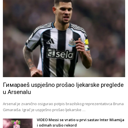
Гимараeš uspješno prošao ljekarske preglede
u Arsenalu
Arsenal je zvanično osigurao potpis brazilskog reprezentativca Bruna
Gimaraiša. Igrač je uspješno prošao ljekarske …
VIDEO Messi se vratio u prvi sastav Inter Miamija
i odmah srušio rekord