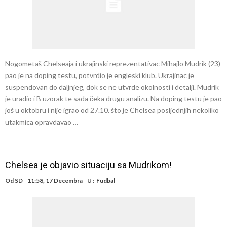
Nogometaš Chelseaja i ukrajinski reprezentativac Mihajlo Mudrik (23)
pao je na doping testu, potvrdio je engleski klub. Ukrajinac je
suspendovan do daljnjeg, dok se ne utvrde okolnosti i detalji. Mudrik
je uradio i B uzorak te sada čeka drugu analizu. Na doping testu je pao
još u oktobru i nije igrao od 27.10. što je Chelsea posljednjih nekoliko
utakmica opravdavao …
Chelsea je objavio situaciju sa Mudrikom!
Od
SD
11:58, 17 Decembra
U :
Fudbal