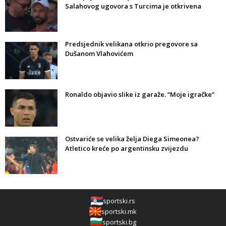
Salahovog ugovora s Turcima je otkrivena
Predsjednik velikana otkrio pregovore sa
Dušanom Vlahovićem
Ronaldo objavio slike iz garaže. “Moje igračke”
Ostvariće se velika želja Diega Simeonea?
Atletico kreće po argentinsku zvijezdu
sportski.rs
sportski.mk
sportski.bg