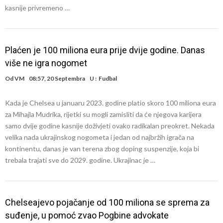
kasnije privremeno …
Plaćen je 100 miliona eura prije dvije godine. Danas
više ne igra nogomet
Od
VM
08:57, 20 Septembra
U :
Fudbal
Kada je Chelsea u januaru 2023. godine platio skoro 100 miliona eura
za Mihajla Mudrika, rijetki su mogli zamisliti da će njegova karijera
samo dvije godine kasnije doživjeti ovako radikalan preokret. Nekada
velika nada ukrajinskog nogometa i jedan od najbržih igrača na
kontinentu, danas je van terena zbog doping suspenzije, koja bi
trebala trajati sve do 2029. godine. Ukrajinac je …
Chelseajevo pojačanje od 100 miliona se sprema za
suđenje, u pomoć zvao Pogbine advokate