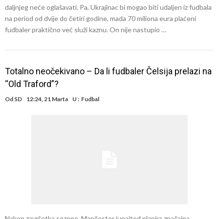
daljnjeg neće oglašavati. Pa, Ukrajinac bi mogao biti udaljen iz fudbala
na period od dvije do četiri godine, mada 70 miliona eura plaćeni
fudbaler praktično već služi kaznu. On nije nastupio …
Totalno neočekivano – Da li fudbaler Čelsija prelazi na
“Old Traford”?
Od
SD
12:24, 21 Marta
U :
Fudbal
Nakon završetka sezone, Mančester junajted planira značajna