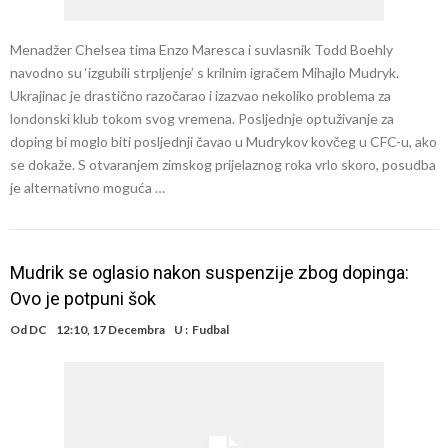
Menadžer Chelsea tima Enzo Maresca i suvlasnik Todd Boehly
navodno su ‘izgubili strpljenje’ s krilnim igračem Mihajlo Mudryk.
Ukrajinac je drastično razočarao i izazvao nekoliko problema za
londonski klub tokom svog vremena. Posljednje optuživanje za
doping bi moglo biti posljednji čavao u Mudrykov kovčeg u CFC-u, ako
se dokaže. S otvaranjem zimskog prijelaznog roka vrlo skoro, posudba
je alternativno moguća …
Mudrik se oglasio nakon suspenzije zbog dopinga:
Ovo je potpuni šok
Od
DC
12:10, 17 Decembra
U :
Fudbal