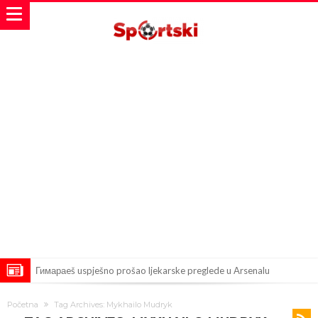
Barselona čeka ponude za Ferana Toresa
Početna
Tag Archives: Mykhailo Mudryk