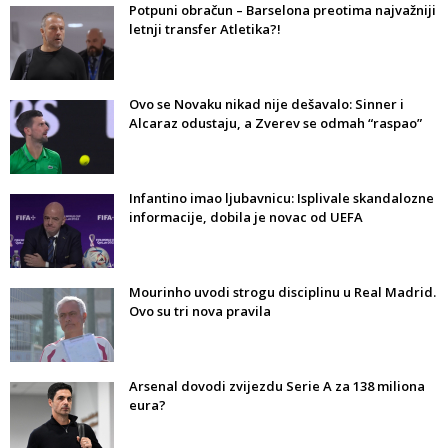
Potpuni obračun – Barselona preotima najvažniji
letnji transfer Atletika?!
Ovo se Novaku nikad nije dešavalo: Sinner i
Alcaraz odustaju, a Zverev se odmah “raspao”
Infantino imao ljubavnicu: Isplivale skandalozne
informacije, dobila je novac od UEFA
Mourinho uvodi strogu disciplinu u Real Madrid.
Ovo su tri nova pravila
Arsenal dovodi zvijezdu Serie A za 138 miliona
eura?