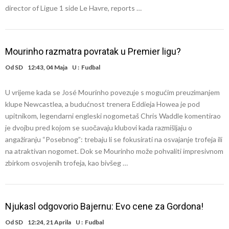
director of Ligue 1 side Le Havre, reports …
Mourinho razmatra povratak u Premier ligu?
Od
SD
12:43, 04 Maja
U :
Fudbal
U vrijeme kada se José Mourinho povezuje s mogućim preuzimanjem
klupe Newcastlea, a budućnost trenera Eddieja Howea je pod
upitnikom, legendarni engleski nogometaš Chris Waddle komentirao
je dvojbu pred kojom se suočavaju klubovi kada razmišljaju o
angažiranju “Posebnog”: trebaju li se fokusirati na osvajanje trofeja ili
na atraktivan nogomet. Dok se Mourinho može pohvaliti impresivnom
zbirkom osvojenih trofeja, kao bivšeg …
Njukasl odgovorio Bajernu: Evo cene za Gordona!
Od
SD
12:24, 21 Aprila
U :
Fudbal