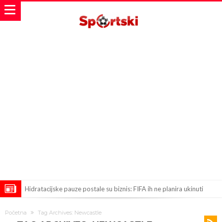
Hidratacijske pauze postale su biznis: FIFA ih ne planira ukinuti
Potpuni obračun – Barselona preotima najvažniji letnji transfer
Početna
Tag Archives: Newcastle