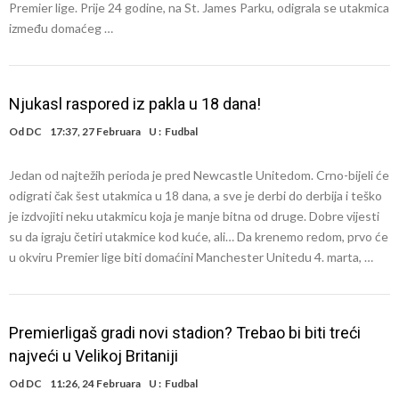
Premier lige. Prije 24 godine, na St. James Parku, odigrala se utakmica
između domaćeg …
Njukasl raspored iz pakla u 18 dana!
Od
DC
17:37, 27 Februara
U :
Fudbal
Jedan od najtežih perioda je pred Newcastle Unitedom. Crno-bijeli će
odigrati čak šest utakmica u 18 dana, a sve je derbi do derbija i teško
je izdvojiti neku utakmicu koja je manje bitna od druge. Dobre vijesti
su da igraju četiri utakmice kod kuće, ali… Da krenemo redom, prvo će
u okviru Premier lige biti domaćini Manchester Unitedu 4. marta, …
Premierligaš gradi novi stadion? Trebao bi biti treći
najveći u Velikoj Britaniji
Od
DC
11:26, 24 Februara
U :
Fudbal