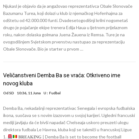
Njukasl je objavio da je angažovao reprezentativca Obale Slonovače
Bazumanu Turea, koji dolazi u klub iz njemačkog Hofenhajma za
odštetu od 42.000.000 funti. Dvadesetogodišnji krilni nogometaš
drugo je pojačanje ekipe trenera Edija Haua u ljetnom prijelaznom
roku, nakon dolaska golmana Juena Žauena iz Remsa. Ture je na
ovogodišnjem Svjetskom prvenstvu nastupao za reprezentaciju
Obale Slonovače. Bio je starter u prvom …
Veličanstveni Demba Ba se vraća: Otkriveno ime
novog kluba
Od
SD
10:36, 11 Juna
U :
Fudbal
Demba Ba, nekadašnji reprezentativac Senegala i evropska fudbalska
ikona, suočava se s novim izazovom u svojoj karijeri. Ugledni francuski
mediji javljaju da će bivši napadač Chelseaja uskoro preuzeti ulogu
direktora fudbala Le Havrea, kluba koji se takmiči u francuskoj Ligue
1.
𝐁𝐑𝐄𝐀𝐊𝐈𝐍𝐆 | Demba Ba is set to become the football