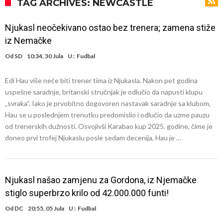
Atletika?!
Ovo se Novaku nikad nije dešavalo: Sinner i Alcaraz odustaju, a
TAG ARCHIVES: NEWCASTLE
Zverev se odmah “raspao”
Infantino imao ljubavnicu: Isplivale skandalozne informacije, dobila je
Njukasl neočekivano ostao bez trenera; zamena stiže
novac od UEFA
Mourinho uvodi strogu disciplinu u Real Madrid. Ovo su tri nova
iz Nemačke
pravila
Arsenal dovodi zvijezdu Serie A za 138 miliona eura?
Od
SD
10:34, 30 Jula
U :
Fudbal
Francuski sudija optužen za porodično nasilje. Prijeti mu 18 mjeseci
Edi Hau više neće biti trener tima iz Njukasla. Nakon pet godina
zatvora
Jake Paul kreće u rušenje UFC-a
uspešne saradnje, britanski stručnjak je odlučio da napusti klupu
Mudrik se vratio na teren nakon više od 600 dana. Odmah ide na
„svraka“. Iako je prvobitno dogovoren nastavak saradnje sa klubom,
Hau se u poslednjem trenutku predomislio i odlučio da uzme pauzu
posudbu?
Real Madrid odlučio: Endrick ide u Premier ligu!
od trenerskih dužnosti. Osvojivši Karabao kup 2025. godine, čime je
doneo prvi trofej Njukaslu posle sedam decenija, Hau je …
Njukasl našao zamjenu za Gordona, iz Njemačke
stiglo superbrzo krilo od 42.000.000 funti!
Od
DC
20:55, 05 Jula
U :
Fudbal