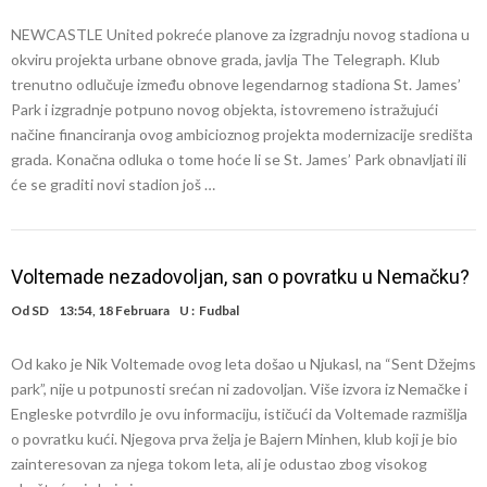
NEWCASTLE United pokreće planove za izgradnju novog stadiona u
okviru projekta urbane obnove grada, javlja The Telegraph. Klub
trenutno odlučuje između obnove legendarnog stadiona St. James’
Park i izgradnje potpuno novog objekta, istovremeno istražujući
načine financiranja ovog ambicioznog projekta modernizacije središta
grada. Konačna odluka o tome hoće li se St. James’ Park obnavljati ili
će se graditi novi stadion još …
Voltemade nezadovoljan, san o povratku u Nemačku?
Od
SD
13:54, 18 Februara
U :
Fudbal
Od kako je Nik Voltemade ovog leta došao u Njukasl, na “Sent Džejms
park”, nije u potpunosti srećan ni zadovoljan. Više izvora iz Nemačke i
Engleske potvrdilo je ovu informaciju, ističući da Voltemade razmišlja
o povratku kući. Njegova prva želja je Bajern Minhen, klub koji je bio
zainteresovan za njega tokom leta, ali je odustao zbog visokog