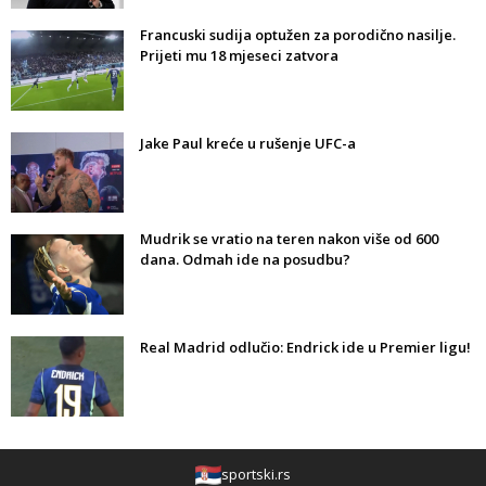
Francuski sudija optužen za porodično nasilje.
Prijeti mu 18 mjeseci zatvora
Jake Paul kreće u rušenje UFC-a
Mudrik se vratio na teren nakon više od 600
dana. Odmah ide na posudbu?
Real Madrid odlučio: Endrick ide u Premier ligu!
sportski.rs