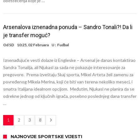
obeštećenja koje je …
Arsenalova iznenadna ponuda – Sandro Tonali?! Da li
je transfer moguć?
Od
SD
10:25, 02 Februara
U :
Fudbal
Iznenađujuće vesti dolaze iz Engleske – Arsenal je danas kontaktirao
Sandra Tonalija, ali Njukasl za sada ne pokazuje interesovanje za
pregovore. Prema izveštaju Skaj sporta, Mikel Arteta želi zamenu za
povređenog Mikela Merina, koji će biti van terena nekoliko meseci, i
smatra Italijana idealnom opcijom. Međutim, Njukasl ne planira da se
odrekne jednog od ključnih igrača, posebno poslednjeg dana transfer
…
1
2
3
8
NAJNOVIJE SPORTSKE VIJESTI