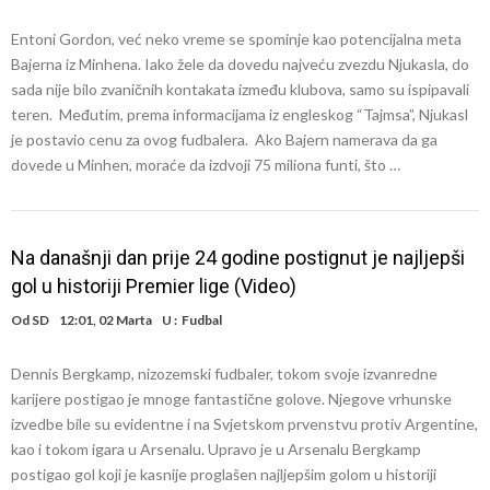
Entoni Gordon, već neko vreme se spominje kao potencijalna meta
Bajerna iz Minhena. Iako žele da dovedu najveću zvezdu Njukasla, do
sada nije bilo zvaničnih kontakata između klubova, samo su ispipavali
teren. Međutim, prema informacijama iz engleskog “Tajmsa”, Njukasl
je postavio cenu za ovog fudbalera. Ako Bajern namerava da ga
dovede u Minhen, moraće da izdvoji 75 miliona funti, što …
Na današnji dan prije 24 godine postignut je najljepši
gol u historiji Premier lige (Video)
Od
SD
12:01, 02 Marta
U :
Fudbal
Dennis Bergkamp, nizozemski fudbaler, tokom svoje izvanredne
karijere postigao je mnoge fantastične golove. Njegove vrhunske
izvedbe bile su evidentne i na Svjetskom prvenstvu protiv Argentine,
kao i tokom igara u Arsenalu. Upravo je u Arsenalu Bergkamp
postigao gol koji je kasnije proglašen najljepšim golom u historiji