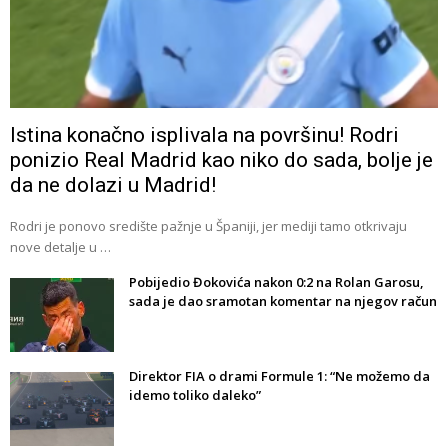
Istina konačno isplivala na površinu! Rodri
ponizio Real Madrid kao niko do sada, bolje je
da ne dolazi u Madrid!
Rodri je ponovo središte pažnje u Španiji, jer mediji tamo otkrivaju
nove detalje u …
Pobijedio Đokovića nakon 0:2 na Rolan Garosu,
sada je dao sramotan komentar na njegov račun
Direktor FIA o drami Formule 1: “Ne možemo da
idemo toliko daleko”