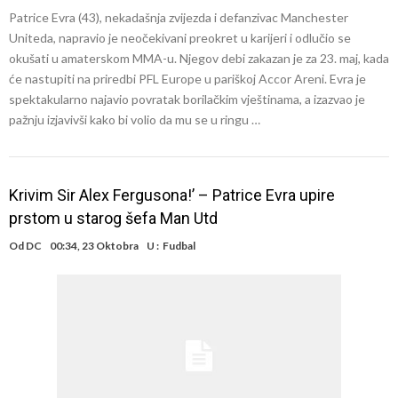
Patrice Evra (43), nekadašnja zvijezda i defanzivac Manchester
Uniteda, napravio je neočekivani preokret u karijeri i odlučio se
okušati u amaterskom MMA-u. Njegov debi zakazan je za 23. maj, kada
će nastupiti na priredbi PFL Europe u pariškoj Accor Areni. Evra je
spektakularno najavio povratak borilačkim vještinama, a izazvao je
pažnju izjavivši kako bi volio da mu se u ringu …
Krivim Sir Alex Fergusona!’ – Patrice Evra upire
prstom u starog šefa Man Utd
Od
DC
00:34, 23 Oktobra
U :
Fudbal