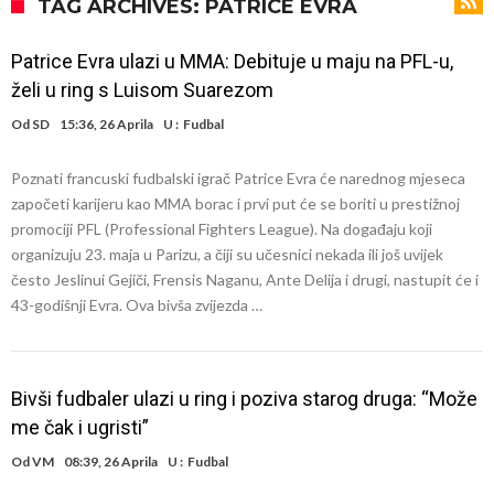
sramotan komentar na njegov račun
Direktor FIA o drami Formule 1: “Ne možemo da idemo toliko
TAG ARCHIVES: PATRICE EVRA
daleko”
Koliko traži PSG i koji je Liverpulov “plafon” za Bredlija Barkolu?
Patrice Evra ulazi u MMA: Debituje u maju na PFL-u,
Prva ponuda za Rafaela Leaa – odbijena!
želi u ring s Luisom Suarezom
Zašto je nepoznati italijanski petoligaš dobio nevjerovatan stadion
Od
SD
15:36, 26 Aprila
U :
Fudbal
od 62 miliona eura?
Veliki udarac za Barcelonu: Junak finala Svjetskog prvenstva želi otići
Poznati francuski fudbalski igrač Patrice Evra će narednog mjeseca
Deco nije posjetio Madrid samo zbog Alvareza, Barcelona planira
započeti karijeru kao MMA borac i prvi put će se boriti u prestižnoj
historijski transfer?
Kapiten slavnog kluba ubijen u napadu ispred svoje kuće, nacija
promociji PFL (Professional Fighters League). Na događaju koji
organizuju 23. maja u Parizu, a čiji su učesnici nekada ili još uvijek
zahtijeva pravdu.
Potresne scene na sahrani UFC borca! Red ljudi, muzika i aplauz koji
često Jeslinui Gejiči, Frensis Naganu, Ante Delija i drugi, nastupit će i
tjera suze
43-godišnji Evra. Ova bivša zvijezda …
Bivši fudbaler ulazi u ring i poziva starog druga: “Može
me čak i ugristi”
Od
VM
08:39, 26 Aprila
U :
Fudbal