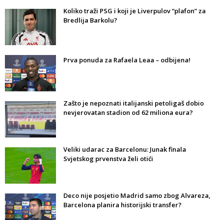
Koliko traži PSG i koji je Liverpulov “plafon” za
Bredlija Barkolu?
Prva ponuda za Rafaela Leaa – odbijena!
Zašto je nepoznati italijanski petoligaš dobio
nevjerovatan stadion od 62 miliona eura?
Veliki udarac za Barcelonu: Junak finala
Svjetskog prvenstva želi otići
Deco nije posjetio Madrid samo zbog Alvareza,
Barcelona planira historijski transfer?