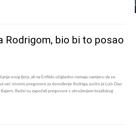
sa Rodrigom, bio bi to posao
čanja ovog ljeta, ali na Enfildu očigledno nemaju namjeru da se
rpul već otvorio pregovore za dovođenje Rodriga, pošto je Luis Diaz
ki Bajern. Redsi su započeli pregovore s okruženjem brazilskog