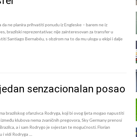
sfer
da ne planira prihvatiti ponudu iz Engleske – barem ne iz
, brazilski reprezentativac nije zainteresovan za transfer u
iti Santiago Bernabéu, s obzirom na to da mu uloga u ekipi i dalje
 jedan senzacionalan posao
ma brazilskog ofanzivca Rodryga, koji bi ovog ljeta mogao napustiti
no između klubova nema zvaničnih pregovora, Sky Germany prenosi
razilca, a i sam Rodrygo je svjestan te mogućnosti. Florian
u i vidi Rodryga …