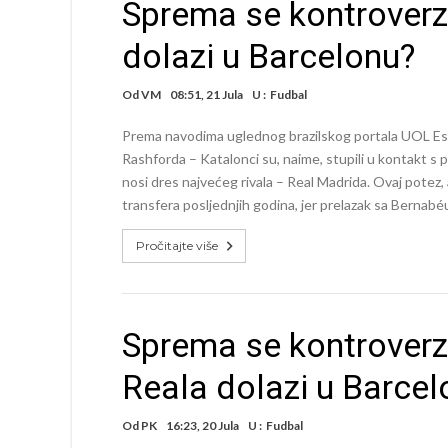
Sprema se kontroverzn
dolazi u Barcelonu?
Od
VM
08:51, 21 Jula
U :
Fudbal
Prema navodima uglednog brazilskog portala UOL Esp
Rashforda – Katalonci su, naime, stupili u kontakt s
nosi dres najvećeg rivala – Real Madrida. Ovaj potez,
transfera posljednjih godina, jer prelazak sa Bernabé
Pročitajte više
Sprema se kontroverzn
Reala dolazi u Barcel
Od
PK
16:23, 20 Jula
U :
Fudbal