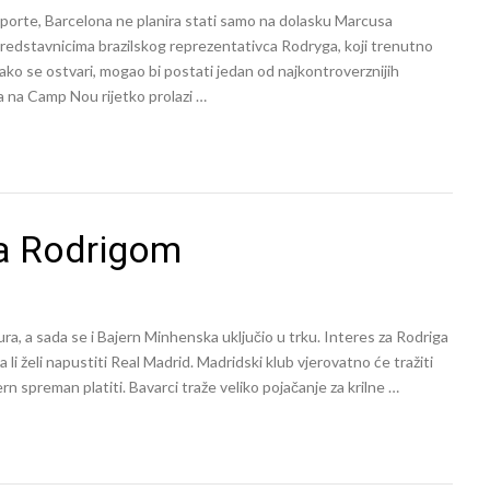
orte, Barcelona ne planira stati samo na dolasku Marcusa
 predstavnicima brazilskog reprezentativca Rodryga, koji trenutno
 ako se ostvari, mogao bi postati jedan od najkontroverznijih
a na Camp Nou rijetko prolazi …
a Rodrigom
ra, a sada se i Bajern Minhenska uključio u trku. Interes za Rodriga
da li želi napustiti Real Madrid. Madridski klub vjerovatno će tražiti
ern spreman platiti. Bavarci traže veliko pojačanje za krilne …