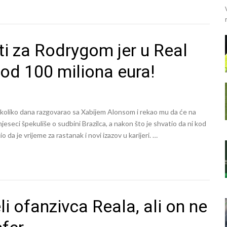
ti za Rodrygom jer u Real
 od 100 miliona eura!
nekoliko dana razgovarao sa Xabijem Alonsom i rekao mu da će na
eseci špekuliše o sudbini Brazilca, a nakon što je shvatio da ni kod
da je vrijeme za rastanak i novi izazov u karijeri. …
li ofanzivca Reala, ali on ne