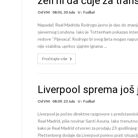
želi ni da čuje za tran
Od
VM
08:01, 30 Jula
U :
Fudbal
Napadač Real Madrida Rodrygo jasno je dao do znanja 
sjevernog Londona. Iako je Tottenham pokazao interes
redove “Pijevaca”. Rodrygo bi ovog ljeta mogao napust
nije stabilna, uprkos sjajnim igrama …
Pročitajte više
Liverpool sprema još
Od
VM
08:09, 23 Jula
U :
Fudbal
Liverpool je počeo direktne razgovore s predstavnici
Real Madrid, piše novinar Santi Aouna. Iako trenut
kako je Real Madrid otvoren za prodaju 23-godišnjeg B
Plettenberg dodaje da Liverpool pomno prati situacij