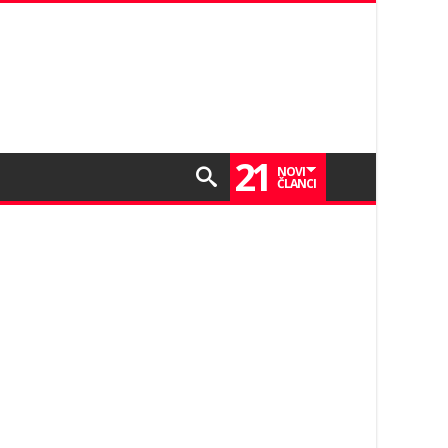
21
NOVI
ČLANCI