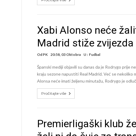
Xabi Alonso neće žali
Madrid stiže zvijezda
Od
PK
20:58, 03 Oktobra
U :
Fudbal
Španski mediji objavili su danas da je Rodrygo prije 
kraju sezone napustiti Real Madrid. Već se nekoliko mj
Alonsa neće imati željenu minutažu, Rodrygo je odlučio 
Pročitajte više
Premierligaški klub že