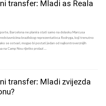
i transfer: Mladi as Reala
orte, Barcelona ne planira stati samo na dolasku Marcusa
 predstavnicima brazilskog reprezentativca Rodryga, koji trenutno
 ako se ostvari, mogao bi postati jedan od najkontroverznijih
ua na Camp Nou rijetko prolazi …
i transfer: Mladi zvijezda
onu?