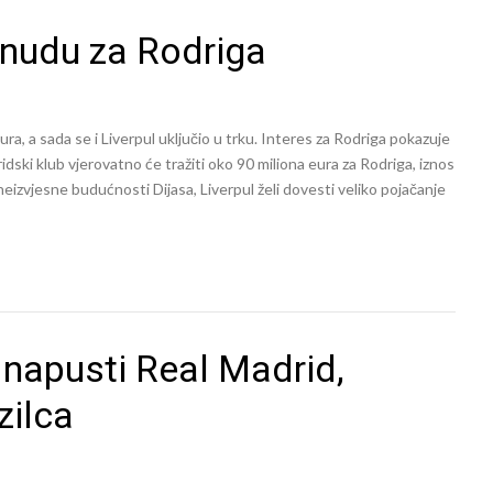
nudu za Rodriga
ura, a sada se i Liverpul uključio u trku. Interes za Rodriga pokazuje
ridski klub vjerovatno će tražiti oko 90 miliona eura za Rodriga, iznos
 neizvjesne budućnosti Dijasa, Liverpul želi dovesti veliko pojačanje
 napusti Real Madrid,
zilca