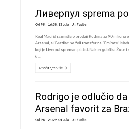
Ливерпул sprema po
Od
PK
16:38, 13 Jula
U :
Fudbal
Real Madrid razmišlja o prodaji Rodriga za 90 miliona e
Arsenal, ali Brazilac ne želi transfer na “Emirate”. Mad
koji je Liverpul spreman platiti. Nakon gubitka Žote i
u …
Pročitajte više
Rodrigo je odlučio da
Arsenal favorit za Bra
Od
PK
21:29, 04 Jula
U :
Fudbal