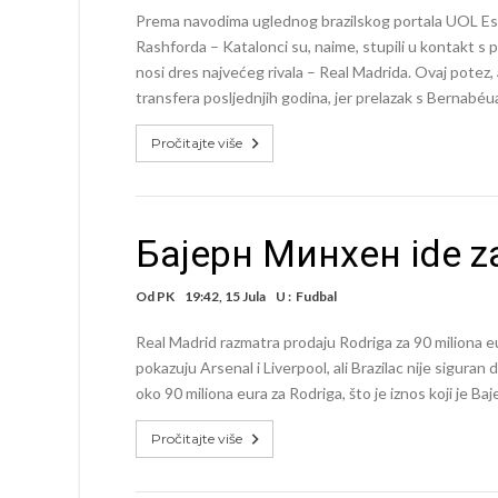
Prema navodima uglednog brazilskog portala UOL Esp
Rashforda – Katalonci su, naime, stupili u kontakt s
nosi dres najvećeg rivala – Real Madrida. Ovaj potez,
transfera posljednjih godina, jer prelazak s Bernabéu
Pročitajte više
Бајерн Минхен ide z
Od
PK
19:42, 15 Jula
U :
Fudbal
Real Madrid razmatra prodaju Rodriga za 90 miliona eu
pokazuju Arsenal i Liverpool, ali Brazilac nije siguran 
oko 90 miliona eura za Rodriga, što je iznos koji je Baj
Pročitajte više