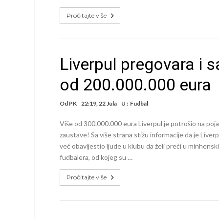
Pročitajte više
Liverpul pregovara i 
od 200.000.000 eura
Od
PK
22:19, 22 Jula
U :
Fudbal
Više od 300.000.000 eura Liverpul je potrošio na poja
zaustave! Sa više strana stižu informacije da je Live
već obavijestio ljude u klubu da želi preći u minhens
fudbalera, od kojeg su …
Pročitajte više