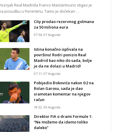
Veznjak Real Madrida Franco Mastantouno stigao je
na posudbu u Fiorentinu. Tamo je dočekan …
City prodao rezervnog golmana
za 50 miliona eura
07:54, 07 Augusta
Istina konačno isplivala na
površinu! Rodri ponizio Real
Madrid kao niko do sada, bolje
je da ne dolazi u Madrid!
07:11, 07 Augusta
Pobijedio Đokovića nakon 0:2 na
Rolan Garosu, sada je dao
sramotan komentar na njegov
račun
18:32, 06 Augusta
Direktor FIA o drami Formule 1:
“Ne možemo da idemo toliko
daleko”