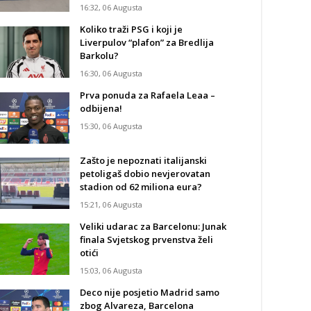
16:32, 06 Augusta
Koliko traži PSG i koji je
Liverpulov “plafon” za Bredlija
Barkolu?
16:30, 06 Augusta
Prva ponuda za Rafaela Leaa –
odbijena!
15:30, 06 Augusta
Zašto je nepoznati italijanski
petoligaš dobio nevjerovatan
stadion od 62 miliona eura?
15:21, 06 Augusta
Veliki udarac za Barcelonu: Junak
finala Svjetskog prvenstva želi
otići
15:03, 06 Augusta
Deco nije posjetio Madrid samo
zbog Alvareza, Barcelona