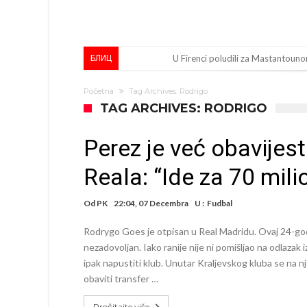
U Firenci poludili za Mastantoun
БЛИЦ
City prodao rezervnog golmana z
Početna
Tag Archives: Rodrigo
Istina konačno isplivala na površ
TAG ARCHIVES: RODRIGO
Pobijedio Đokovića nakon 0:2 na
Perez je već obavijest
Direktor FIA o drami Formule 1:
Reala: “Ide za 70 mili
Koliko traži PSG i koji je Liverpul
Prva ponuda za Rafaela Leaa – od
Od
PK
22:04, 07 Decembra
U :
Fudbal
Zašto je nepoznati italijanski pe
Rodrygo Goes je otpisan u Real Madridu. Ovaj 24-godiš
Veliki udarac za Barcelonu: Junak f
nezadovoljan. Iako ranije nije ni pomišljao na odlazak i
ipak napustiti klub. Unutar Kraljevskog kluba se na 
Deco nije posjetio Madrid samo zb
obaviti transfer …
Pročitajte više