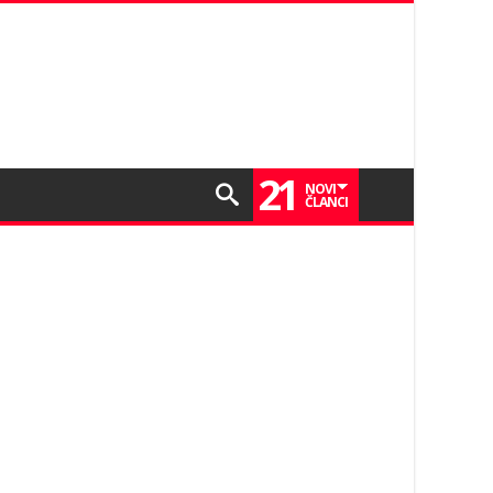
21
NOVI
ČLANCI