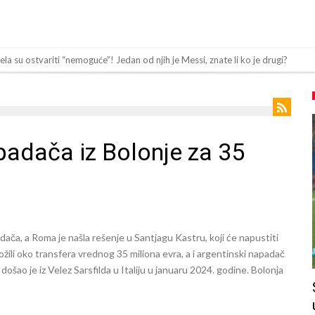
a su ostvariti “nemoguće”! Jedan od njih je Messi, znate li ko je drugi?
 nema dovoljno sredstava, Atletico prati situaciju.
jevog beka – transfer vrijedan 21 milion eura
anu odluku!
adača iz Bolonje za 35
z Turske
om
a 50 miliona eura
inu! Rodri ponizio Real Madrid kao niko do sada, bolje je da ne dolazi u Madri
ača, a Roma je našla rešenje u Santjagu Kastru, koji će napustiti
 Rolan Garosu, sada je dao sramotan komentar na njegov račun
složili oko transfera vrednog 35 miliona evra, a i argentinski napadač
došao je iz Velez Sarsfilda u Italiju u januaru 2024. godine. Bolonja
 “Ne možemo da idemo toliko daleko”