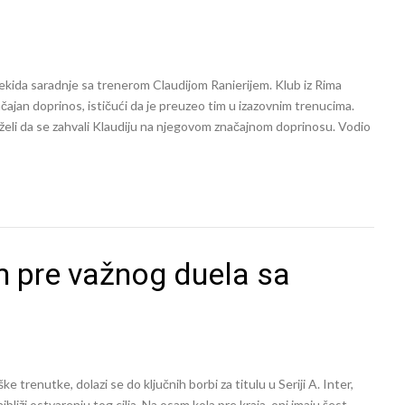
rekida saradnje sa trenerom Claudijom Ranierijem. Klub iz Rima
ajan doprinos, ističući da je preuzeo tim u izazovnim trenucima.
 želi da se zahvali Klaudiju na njegovom značajnom doprinosu. Vodio
m pre važnog duela sa
ke trenutke, dolazi se do ključnih borbi za titulu u Seriji A. Inter,
ajbliži ostvarenju tog cilja. Na osam kola pre kraja, oni imaju šest