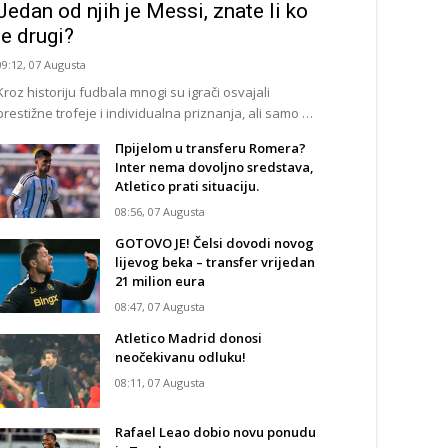
Jedan od njih je Messi, znate li ko
je drugi?
09:12, 07 Augusta
Kroz historiju fudbala mnogi su igrači osvajali
prestižne trofeje i individualna priznanja, ali samo …
Прijelom u transferu Romera?
Inter nema dovoljno sredstava,
Atletico prati situaciju.
08:56, 07 Augusta
GOTOVO JE! Čelsi dovodi novog
lijevog beka – transfer vrijedan
21 milion eura
08:47, 07 Augusta
Atletico Madrid donosi
neočekivanu odluku!
08:11, 07 Augusta
Rafael Leao dobio novu ponudu