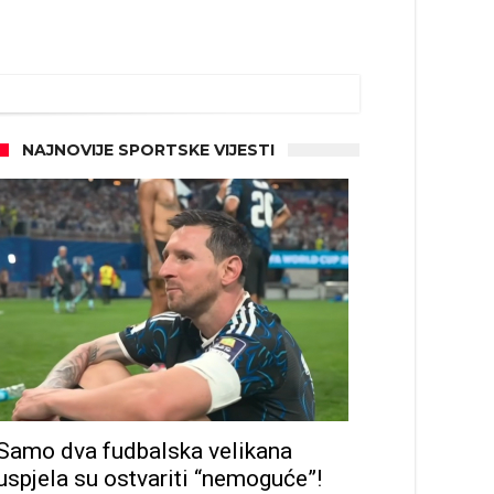
NAJNOVIJE SPORTSKE VIJESTI
d!
Samo dva fudbalska velikana
uspjela su ostvariti “nemoguće”!