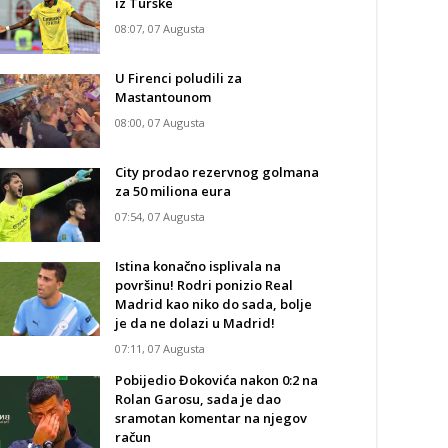
iz Turske
08:07, 07 Augusta
U Firenci poludili za
Mastantounom
08:00, 07 Augusta
City prodao rezervnog golmana
za 50 miliona eura
07:54, 07 Augusta
Istina konačno isplivala na
površinu! Rodri ponizio Real
Madrid kao niko do sada, bolje
je da ne dolazi u Madrid!
07:11, 07 Augusta
Pobijedio Đokovića nakon 0:2 na
Rolan Garosu, sada je dao
sramotan komentar na njegov
račun