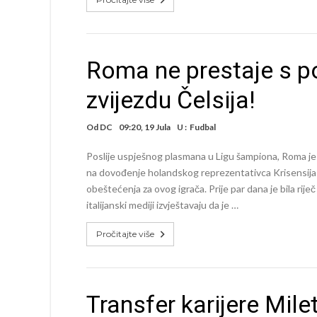
Roma ne prestaje s poj
zvijezdu Čelsija!
Od
DC
09:20, 19 Jula
U :
Fudbal
Poslije uspješnog plasmana u Ligu šampiona, Roma j
na dovođenje holandskog reprezentativca Krisensija Sa
obeštećenja za ovog igrača. Prije par dana je bila ri
italijanski mediji izvještavaju da je …
Pročitajte više
Transfer karijere Mile