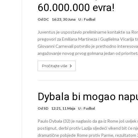
60.000.000 evra!
Od
DC
16:23, 30 Juna
U :
Fudbal
Juventus je uspostavio preliminarne kontakte sa Ro
pregovori za Emiliana Martineza i Guglielma Vicarija t
Giovanni Carnevali potvrdio je prethodno interesovanje
angažovanje novog prvog golmana jedan od prioriteta
Pročitajte više
Dybala bi mogao napu
Od
SD
12:21, 11 Maja
U :
Fudbal
Paulo Dybala (32) je naglasio da ga iz Rome još uvije
postignut, derbi protiv Lazija sljedeći vikend bit će 
dramatične pobjede Rome protiv Parme, rezultatom 3-2