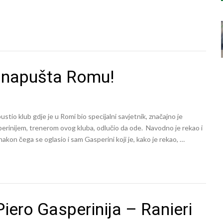
oji napušta Romu!
pustio klub gdje je u Romi bio specijalni savjetnik, značajno je
perinijem, trenerom ovog kluba, odlučio da ode. Navodno je rekao i
nakon čega se oglasio i sam Gasperini koji je, kako je rekao, …
ero Gasperinija – Ranieri