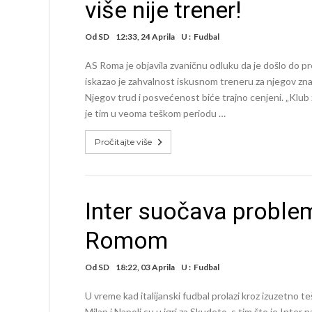
više nije trener!
Od
SD
12:33, 24 Aprila
U :
Fudbal
AS Roma je objavila zvaničnu odluku da je došlo do p
iskazao je zahvalnost iskusnom treneru za njegov znač
Njegov trud i posvećenost biće trajno cenjeni. „Klub
je tim u veoma teškom periodu …
Pročitajte više
Inter suočava proble
Romom
Od
SD
18:22, 03 Aprila
U :
Fudbal
U vreme kad italijanski fudbal prolazi kroz izuzetno teš
Milan i Napoli su u igri za Skudeto, s tim što je Inter n