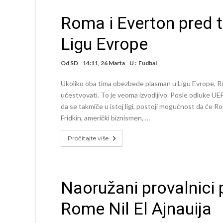
Roma i Everton pred t
Ligu Evrope
Od
SD
14:11, 26 Marta
U :
Fudbal
Ukoliko oba tima obezbede plasman u Ligu Evrope, Rom
učestvovati. To je veoma izvodljivo. Posle odluke UEF
da se takmiče u istoj ligi, postoji mogućnost da će
Fridkin, američki biznismen, …
Pročitajte više
Naoružani provalnici 
Rome Nil El Ajnauija