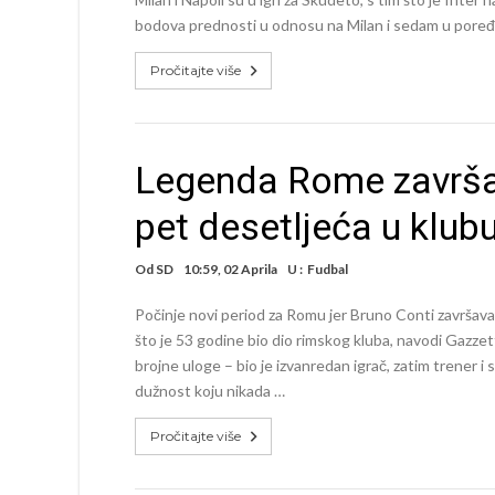
bodova prednosti u odnosu na Milan i sedam u poređe
Pročitajte više
Legenda Rome završav
pet desetljeća u klub
Od
SD
10:59, 02 Aprila
U :
Fudbal
Počinje novi period za Romu jer Bruno Conti završava 
što je 53 godine bio dio rimskog kluba, navodi Gazze
brojne uloge – bio je izvanredan igrač, zatim trener i 
dužnost koju nikada …
Pročitajte više