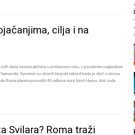
ačanjima, cilja i na
e ovih dana veoma aktivna u prelaznom roku, s posebnim naglaskom
mervila. Spremni su oboriti klupski rekord kada je riječ o iznosu
ječ da Roma planira ponuditi 45 miliona eura Vest Hemu, dok sada
ta Svilara? Roma traži