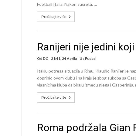
Football Italia. Nakon susreta, …
Pročitajte više
Ranijeri nije jedini k
Od
DC
21:41, 24 Aprila
U :
Fudbal
Italiju potresa situacija u Rimu, Klaudio Ranijeri je na
doprinio ovom klubu i na kraju je zbog sukoba sa Gas
vlasnicima kluba da biraju između njega i Gasperinija, 
Pročitajte više
Roma podržala Gian Pi