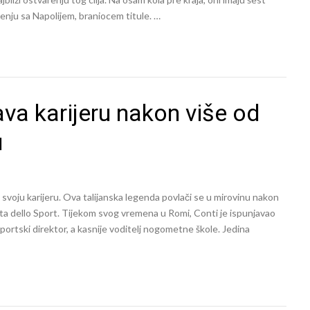
nju sa Napolijem, braniocem titule. …
a karijeru nakon više od
u
svoju karijeru. Ova talijanska legenda povlači se u mirovinu nakon
tta dello Sport. Tijekom svog vremena u Romi, Conti je ispunjavao
sportski direktor, a kasnije voditelj nogometne škole. Jedina