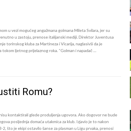
mom u vezi mogućeg angažmana golmana Mileta Svilara, jer su
renutno u zastoju, prenose italijanski mediji. Direktor Juventusa
 torinskog kluba za Martineza i Vicarija, naglasivši da je
 tokom ljetnog prijelaznog roka. “Golman i napadač …
stiti Romu?
k nisu kontaktirali glede produljenja ugovora. Ako dogovor ne bude
njegova posljednja domaća utakmica za klub. Izjavio je to nakon
, što je ekipi ostavilo šanse za plasman u Ligu prvaka, prenosi