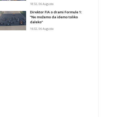
18:32, 06 Augusta
Direktor FIA o drami Formule 1:
“Ne možemo da idemo toliko
daleko”
16:32, 06 Augusta