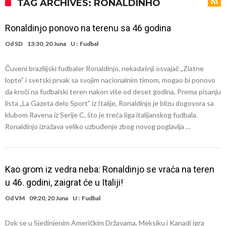
napokon poznat
Engleski reprezentativac optužen za napad u noćnom klubu
TAG ARCHIVES: RONALDINHO
Suđenje o smrti Maradone: Noge su mu bile natečene, nije se htio
Ronaldinjo ponovo na terenu sa 46 godina
oprati
Ko je uvjerio Rodrija da izabere Barcelonu?
Od
SD
13:30, 20 Juna
U :
Fudbal
Ulazim na stadion da raznesem Mesija sa četiri bombe
Čuveni brazilijski fudbaler Ronaldinjo, nekadašnji osvajač „Zlatne
Đani Infantino uzvraća udarac, ko ga je sve podržao do sada?
lopte” i svetski prvak sa svojim nacionalnim timom, mogao bi ponovo
Manchester City pronašao idealnu zamjenu za Rodrija
da kroči na fudbalski teren nakon više od deset godina. Prema pisanju
lista „La Gazeta delo Sport” iz Italije, Ronaldinjo je blizu dogovora sa
Samo dva fudbalska velikana uspjela su ostvariti “nemoguće”! Jedan
klubom Ravena iz Serije C, što je treća liga italijanskog fudbala.
od njih je Messi, znate li ko je drugi?
Прijelom u transferu Romera? Inter nema dovoljno sredstava,
Ronaldinjo izražava veliko uzbuđenje zbog novog poglavlja …
Atletico prati situaciju.
Kao grom iz vedra neba: Ronaldinjo se vraća na teren
u 46. godini, zaigrat će u Italiji!
Od
VM
09:20, 20 Juna
U :
Fudbal
Dok se u Sjedinjenim Američkim Državama, Meksiku i Kanadi igra