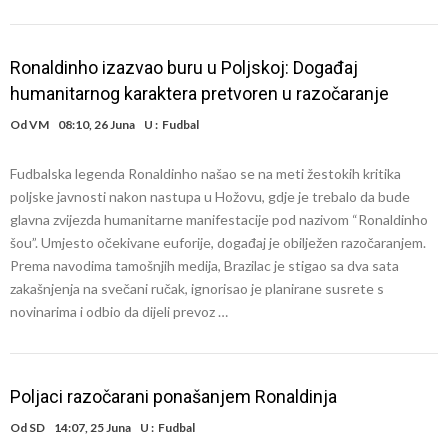
Ronaldinho izazvao buru u Poljskoj: Događaj
humanitarnog karaktera pretvoren u razočaranje
Od
VM
08:10, 26 Juna
U :
Fudbal
Fudbalska legenda Ronaldinho našao se na meti žestokih kritika
poljske javnosti nakon nastupa u Hožovu, gdje je trebalo da bude
glavna zvijezda humanitarne manifestacije pod nazivom “Ronaldinho
šou”. Umjesto očekivane euforije, događaj je obilježen razočaranjem.
Prema navodima tamošnjih medija, Brazilac je stigao sa dva sata
zakašnjenja na svečani ručak, ignorisao je planirane susrete s
novinarima i odbio da dijeli prevoz …
Poljaci razočarani ponašanjem Ronaldinja
Od
SD
14:07, 25 Juna
U :
Fudbal