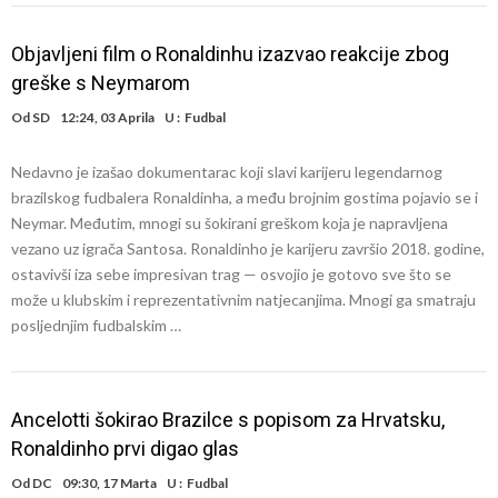
Objavljeni film o Ronaldinhu izazvao reakcije zbog
greške s Neymarom
Od
SD
12:24, 03 Aprila
U :
Fudbal
Nedavno je izašao dokumentarac koji slavi karijeru legendarnog
brazilskog fudbalera Ronaldinha, a među brojnim gostima pojavio se i
Neymar. Međutim, mnogi su šokirani greškom koja je napravljena
vezano uz igrača Santosa. Ronaldinho je karijeru završio 2018. godine,
ostavivši iza sebe impresivan trag — osvojio je gotovo sve što se
može u klubskim i reprezentativnim natjecanjima. Mnogi ga smatraju
posljednjim fudbalskim …
Ancelotti šokirao Brazilce s popisom za Hrvatsku,
Ronaldinho prvi digao glas
Od
DC
09:30, 17 Marta
U :
Fudbal