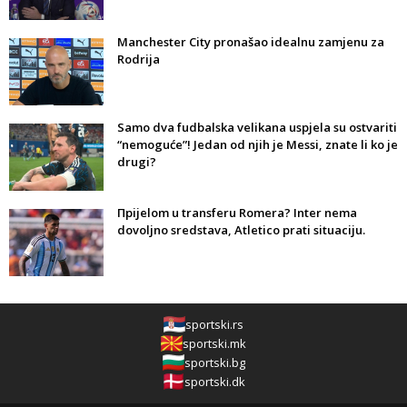
Manchester City pronašao idealnu zamjenu za
Rodrija
Samo dva fudbalska velikana uspjela su ostvariti
“nemoguće”! Jedan od njih je Messi, znate li ko je
drugi?
Прijelom u transferu Romera? Inter nema
dovoljno sredstava, Atletico prati situaciju.
sportski.rs
sportski.mk
sportski.bg
sportski.dk