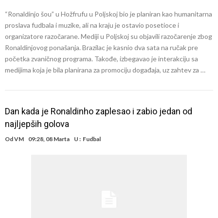
“Ronaldinjo šou” u Hožfrufu u Poljskoj bio je planiran kao humanitarna
proslava fudbala i muzike, ali na kraju je ostavio posetioce i
organizatore razočarane. Mediji u Poljskoj su objavili razočarenje zbog
Ronaldinjovog ponašanja. Brazilac je kasnio dva sata na ručak pre
početka zvaničnog programa. Takođe, izbegavao je interakciju sa
medijima koja je bila planirana za promociju događaja, uz zahtev za …
Dan kada je Ronaldinho zaplesao i zabio jedan od
najljepših golova
Od
VM
09:28, 08 Marta
U :
Fudbal