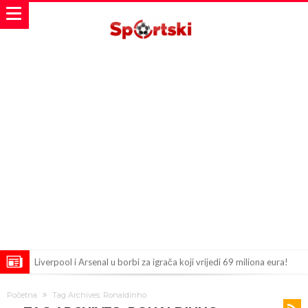
Liverpool i Arsenal u borbi za igrača koji vrijedi 69 miliona eura!
Dilema više ne postoji – Datum dolaska Rodrija u Barcelonu
Početna
Tag Archives: Ronaldinho