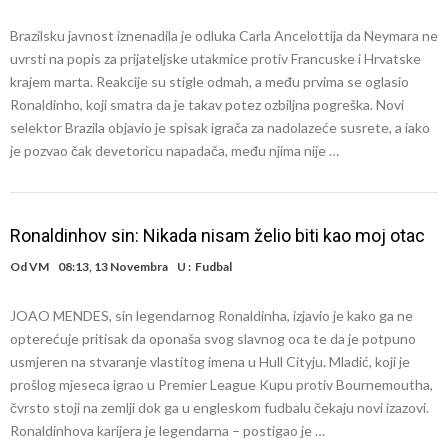
Brazilsku javnost iznenadila je odluka Carla Ancelottija da Neymara ne
uvrsti na popis za prijateljske utakmice protiv Francuske i Hrvatske
krajem marta. Reakcije su stigle odmah, a među prvima se oglasio
Ronaldinho, koji smatra da je takav potez ozbiljna pogreška. Novi
selektor Brazila objavio je spisak igrača za nadolazeće susrete, a iako
je pozvao čak devetoricu napadača, među njima nije …
Ronaldinhov sin: Nikada nisam želio biti kao moj otac
Od
VM
08:13, 13 Novembra
U :
Fudbal
JOAO MENDES, sin legendarnog Ronaldinha, izjavio je kako ga ne
opterećuje pritisak da oponaša svog slavnog oca te da je potpuno
usmjeren na stvaranje vlastitog imena u Hull Cityju. Mladić, koji je
prošlog mjeseca igrao u Premier League Kupu protiv Bournemoutha,
čvrsto stoji na zemlji dok ga u engleskom fudbalu čekaju novi izazovi.
Ronaldinhova karijera je legendarna – postigao je …