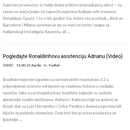
Svjetsko prvenstvo, iz Italije dolazi prilično iznenađujuća vijest – na
teren se vraća jedan od najvećih majstora fudbala svih vremena
Ronaldinjo Gaučo. I to u 46. godini! Da, dobro ste pročitali… Bivši as
Barcelone i Milana spreman je da se vrati na teren i zaigra za
italijanskog trećeligaša Ravennu, ali …
Pogledajte Ronaldinhovu asistenciju Adrianu (Video)
Od
DC
11:00, 21 Aprila
U :
Fudbal
Brazilske legende izgubile su od meksičkih rezultatom 3:2 u
prijateljskom susretu održanom na stadionu Azteca u nedjelju
navečer. Iako su pretrpjeli poraz, brazilske zvijezde su zadivile
gledatelje svojim vještinama. Adriano i Kaká postigli su golove za
Brazil, dok su Luis Hernández i Oribe Peralta s dvama pogocima bili
ključni za pobjedu domaćina. Ovaj meč bio je prava poslastica za
ljubitelje …