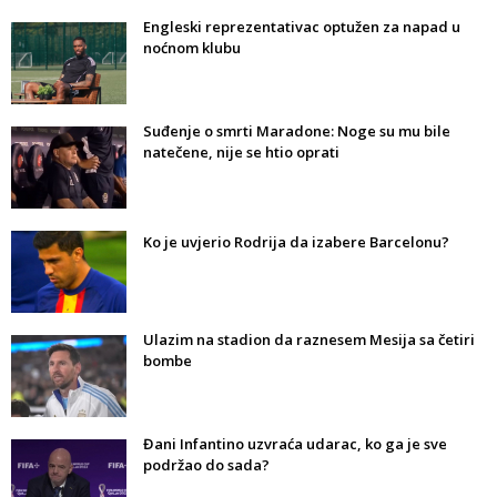
Engleski reprezentativac optužen za napad u
noćnom klubu
Suđenje o smrti Maradone: Noge su mu bile
natečene, nije se htio oprati
Ko je uvjerio Rodrija da izabere Barcelonu?
Ulazim na stadion da raznesem Mesija sa četiri
bombe
Đani Infantino uzvraća udarac, ko ga je sve
podržao do sada?