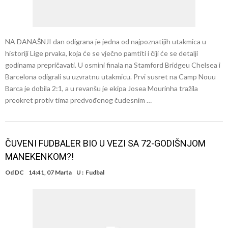
NA DANAŠNJI dan odigrana je jedna od najpoznatijih utakmica u
historiji Lige prvaka, koja će se vječno pamtiti i čiji će se detalji
godinama prepričavati. U osmini finala na Stamford Bridgeu Chelsea i
Barcelona odigrali su uzvratnu utakmicu. Prvi susret na Camp Nouu
Barca je dobila 2:1, a u revanšu je ekipa Josea Mourinha tražila
preokret protiv tima predvođenog čudesnim …
ČUVENI FUDBALER BIO U VEZI SA 72-GODIŠNJOM
MANEKENKOM?!
Od
DC
14:41, 07 Marta
U :
Fudbal