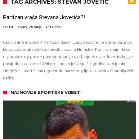
daleko”
Koliko traži PSG i koji je Liverpulov “plafon” za Bredlija Barkolu?
TAG ARCHIVES: STEVAN JOVETIĆ
Prva ponuda za Rafaela Leaa – odbijena!
Partizan vraća Stevana Jovetića?!
Zašto je nepoznati italijanski petoligaš dobio nevjerovatan stadion
Od
DC
16:49, 28 Maja
U :
Fudbal
od 62 miliona eura?
Veliki udarac za Barcelonu: Junak finala Svjetskog prvenstva želi otići
Član radne grupe FK Partizan Rasim Ljajić nedavno je otkrio da je cilj
Deco nije posjetio Madrid samo zbog Alvareza, Barcelona planira
kluba povratak nekih od bivših asova u Humsku. Kurir saznaje da su
historijski transfer?
Kapiten slavnog kluba ubijen u napadu ispred svoje kuće, nacija
najkonkretniji potezi povučeni kad je u pitanju Stevan Jovetić, koji je
posljednji put crno-bijeli dres nosio još prije 17 godina, kad je bio
zahtijeva pravdu.
Potresne scene na sahrani UFC borca! Red ljudi, muzika i aplauz koji
tinejdžer. Jovetić ima ugovor do narednog ljeta i ukoliko Omonija želi
tjera suze
GROM USMRTIO FUDBALERA: Velika tragedija! Povrijeđeno još 12
nešto …
igrača!
NAJNOVIJE SPORTSKE VIJESTI