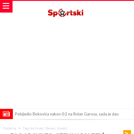
Pobijedio Đokovića nakon 0:2 na Rolan Garosu, sada je dao
sramotan komentar na njegov račun
Direktor FIA o drami Formule 1: “Ne možemo da idemo toliko
Početna
Tag Archives: Stevan Jovetić