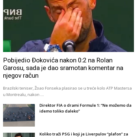
Pobijedio Đokovića nakon 0:2 na Rolan
Garosu, sada je dao sramotan komentar na
njegov račun
Brazilski teniser, Žoao Fonseka plasirao se u treće kolo ATP Mastersa
u Montrealu, nakon …
Direktor FIA o drami Formule 1: “Ne možemo da
idemo toliko daleko”
Koliko traži PSG i koji je Liverpulov “plafon” za