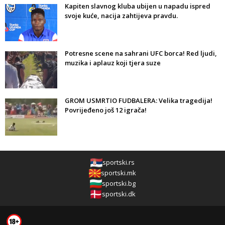
Kapiten slavnog kluba ubijen u napadu ispred
svoje kuće, nacija zahtijeva pravdu.
Potresne scene na sahrani UFC borca! Red ljudi,
muzika i aplauz koji tjera suze
GROM USMRTIO FUDBALERA: Velika tragedija!
Povrijeđeno još 12 igrača!
sportski.rs
sportski.mk
sportski.bg
sportski.dk