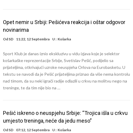
Opet nemir u Srbiji: Pešićeva reakcija i oštar odgovor
novinarima
Od
SD
11:22, 12 Septembra
U :
Košarka
Sport Klub je danas iznio ekskluzivu u vidu izjava koje je selektor
košarkaške reprezentacije Srbije, Svetislav Pešić, podijelio sa
prijateljima, otkrivajući uzroke neuspjeha Orlova na Eurobasketu. U
tekstu se navodi da je Pešić prijateljima priznao da više nema kontrolu
nad timom, da su neki igrači radije odlazili u crkvu na molitvu nego na
treninge, te da tim nije bio na …
Pešić iskreno o neuspjehu Srbije: “Trojica išla u crkvu
umjesto treninga, neće da jedu meso”
Od
SD
07:12, 12 Septembra
U :
Košarka