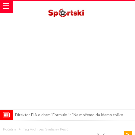
Direktor FIA o drami Formule 1: “Ne možemo da idemo toliko
daleko”
Koliko traži PSG i koji je Liverpulov “plafon” za Bredlija Barkolu?
Početna
Tag Archives: Svetislav Pešić