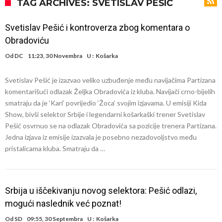
Prva ponuda za Rafaela Leaa – odbijena!
TAG ARCHIVES: SVETISLAV PEŠIĆ
Zašto je nepoznati italijanski petoligaš dobio nevjerovatan stadion
Svetislav Pešić i kontroverza zbog komentara o
od 62 miliona eura?
Veliki udarac za Barcelonu: Junak finala Svjetskog prvenstva želi otići
Obradoviću
Deco nije posjetio Madrid samo zbog Alvareza, Barcelona planira
Od
DC
11:23, 30 Novembra
U :
Košarka
historijski transfer?
Kapiten slavnog kluba ubijen u napadu ispred svoje kuće, nacija
Svetislav Pešić je izazvao veliko uzbuđenje među navijačima Partizana
zahtijeva pravdu.
Potresne scene na sahrani UFC borca! Red ljudi, muzika i aplauz koji
komentarišući odlazak Željka Obradovića iz kluba. Navijači crno-bijelih
tjera suze
GROM USMRTIO FUDBALERA: Velika tragedija! Povrijeđeno još 12
smatraju da je ‘Kari’ povrijedio ‘Žoca’ svojim izjavama. U emisiji Kida
Show, bivši selektor Srbije i legendarni košarkaški trener Svetislav
igrača!
Mediji u Španiji konačno obznanili dugo očekivanu odluku: Vinicius
Pešić osvrnuo se na odlazak Obradovića sa pozicije trenera Partizana.
Junior je donio svoj izbor!
Jedna izjava iz emisije izazvala je posebno nezadovoljstvo među
pristalicama kluba. Smatraju da …
Srbija u iščekivanju novog selektora: Pešić odlazi,
mogući naslednik već poznat!
Od
SD
09:55, 30 Septembra
U :
Košarka