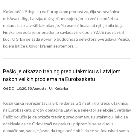
Košarkaši iz Srbije su na Europskom prvenstvu, čija se završnica
održava u Rigi, Latvija, doživjeli neuspjeh, jer su već na početku
nokaut faze završili takmičenje. Na osmini finala od njih je bila bolja
Finska, priredila je iznenađenje savladavši ekipu s 92:86 i poslavši ih
kući. U Srbiji se sada govori o budućnosti selektora Svetislava Pešića,
kojem ističe ugovor krajem septembra, …
Pešić je otkazao trening pred utakmicu s Latvijom
nakon velikih problema na Eurobasketu
Od
DC
10:20, 30 Augusta
U :
Košarka
Košarkaška reprezentacija Srbije danas u 17 sati igra treću utakmicu
na Eurobasketu protiv domaćina Latvije, a selektor selekcije Svetislav
Pešić odlučio je da otkaže trening pred pomenutu utakmicu. Iako se
očekivalo da će Orlovi izaći na parket i pripremiti se za duel s
domaćinom, sada je jasno da toga neće biti i da će se fokusirati samo