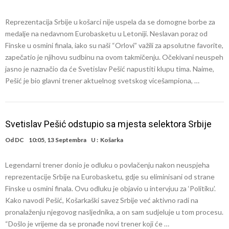
Reprezentacija Srbije u košarci nije uspela da se domogne borbe za
medalje na nedavnom Eurobasketu u Letoniji. Neslavan poraz od
Finske u osmini finala, iako su naši “Orlovi” važili za apsolutne favorite,
zapečatio je njihovu sudbinu na ovom takmičenju. Očekivani neuspeh
jasno je naznačio da će Svetislav Pešić napustiti klupu tima. Naime,
Pešić je bio glavni trener aktuelnog svetskog vicešampiona, …
Svetislav Pešić odstupio sa mjesta selektora Srbije
Od
DC
10:05, 13 Septembra
U :
Košarka
Legendarni trener donio je odluku o povlačenju nakon neuspjeha
reprezentacije Srbije na Eurobasketu, gdje su eliminisani od strane
Finske u osmini finala. Ovu odluku je objavio u intervjuu za ‘Politiku’.
Kako navodi Pešić, Košarkaški savez Srbije već aktivno radi na
pronalaženju njegovog nasljednika, a on sam sudjeluje u tom procesu.
“Došlo je vrijeme da se pronađe novi trener koji će …