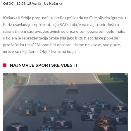
Od
DC
15:59, 15 Aprila
U :
Košarka
Košarkaši Srbije propustili su veliku priliku da na Olimpijskim igrama u
Parizu savladaju reprezentaciju SAD, koja je na ovaj turnir došla u
najsnažnijem sastavu. Još uvijek se priča o tom poznatom polufinalu,
u kojem je reprezentacija Srbije bila jako blizu historijske pobede
protiv “drim tima”. “Moram biti oprezan, da me ne kazne, sve prate,
mreže su uključene. Objektivno, na kraju …
NAJNOVIJE SPORTSKE VIJESTI