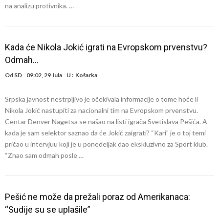
na analizu protivnika. …
Kada će Nikola Jokić igrati na Evropskom prvenstvu?
Odmah…
Od
SD
09:02, 29 Jula
U :
Košarka
Srpska javnost nestrpljivo je očekivala informacije o tome hoće li
Nikola Jokić nastupiti za nacionalni tim na Evropskom prvenstvu.
Centar Denver Nagetsa se našao na listi igrača Svetislava Pešića. A
kada je sam selektor saznao da će Jokić zaigrati? “Kari” je o toj temi
pričao u intervjuu koji je u ponedeljak dao ekskluzivno za Sport klub.
“Znao sam odmah posle …
Pešić ne može da prežali poraz od Amerikanaca:
“Sudije su se uplašile”