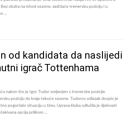
 Bez obzira na ishod sezone, zadržaće trenersku poziciju i u
no …
n od kandidata da naslijedi
enutni igrač Tottenhama
 nakon što je Igor Tudor smijenjen s trenerske pozicije.
nersku poziciju do kraja tekuće sezone. Tudorov odlazak dospio je
tno pogoršalo situaciju u timu. Uprava kluba odlučila je djelovati
očekivana opcija prilikom …