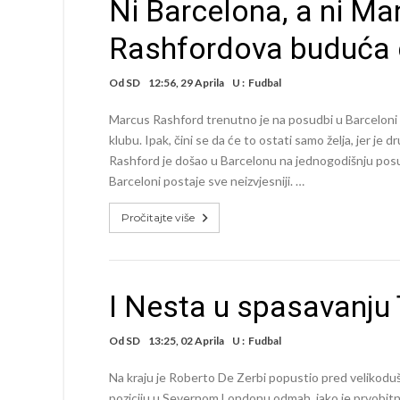
Ni Barcelona, a ni Ma
Rashfordova buduća d
Od
SD
12:56, 29 Aprila
U :
Fudbal
Marcus Rashford trenutno je na posudbi u Barceloni 
klubu. Ipak, čini se da će to ostati samo želja, jer je
Rashford je došao u Barcelonu na jednogodišnju posud
Barceloni postaje sve neizvjesniji. …
Pročitajte više
I Nesta u spasavanj
Od
SD
13:25, 02 Aprila
U :
Fudbal
Na kraju je Roberto De Zerbi popustio pred veliko
poziciju u Severnom Londonu odmah, iako je prvobitno 