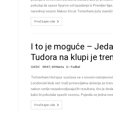
pokušaj da spase Sparse od ispadanja iz Premijer lige.
narednoj sezoni. Nakon što je Totenhem juče zvanič
Pročitajte više
I to je moguće – Jeda
Tudora na klupi je tr
Od
DC
09:47, 30 Marta
U :
Fudbal
Tottenham Hotspur suočava se s novom neizvjesnošću
Londonski klub već traži potencijalna rješenja za tre
nakon serije nezadovoljavajućih rezultata, što je doda
kako bi pokušala spasiti sezonu. Pojavila se jedna ne
Pročitajte više