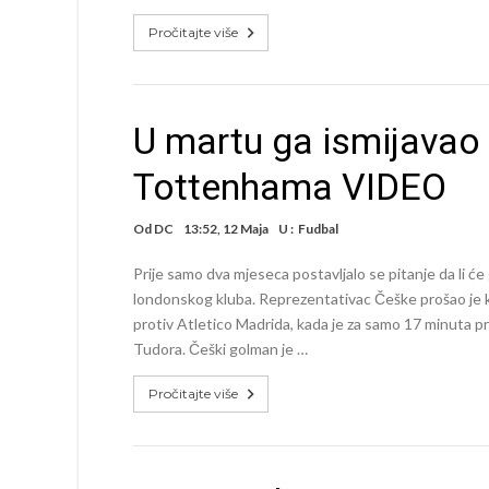
Pročitajte više
U martu ga ismijavao c
Tottenhama VIDEO
Od
DC
13:52, 12 Maja
U :
Fudbal
Prije samo dva mjeseca postavljalo se pitanje da li 
londonskog kluba. Reprezentativac Češke prošao je k
protiv Atletico Madrida, kada je za samo 17 minuta pri
Tudora. Češki golman je …
Pročitajte više