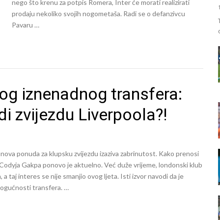
nego što krenu za potpis Romera, Inter će morati realizirati
prodaju nekoliko svojih nogometaša. Radi se o defanzivcu
Pavaru …
og iznenadnog transfera:
i zvijezdu Liverpoola?!
r nova ponuda za klupsku zvijezdu izaziva zabrinutost. Kako prenosi
odyja Gakpa ponovo je aktuelno. Već duže vrijeme, londonski klub
a taj interes se nije smanjio ovog ljeta. Isti izvor navodi da je
mogućnosti transfera. …