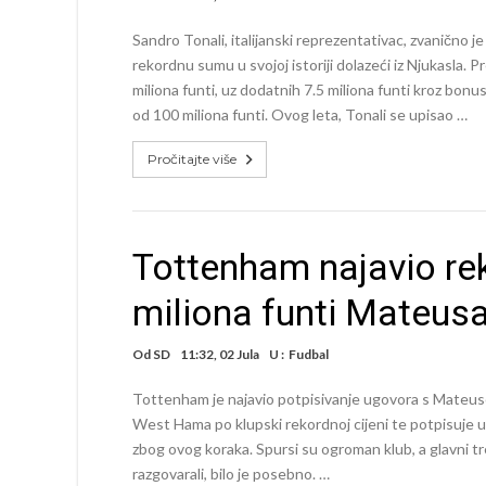
Sandro Tonali, italijanski reprezentativac, zvanično j
rekordnu sumu u svojoj istoriji dolazeći iz Njukasla.
miliona funti, uz dodatnih 7.5 miliona funti kroz bon
od 100 miliona funti. Ovog leta, Tonali se upisao …
Pročitajte više
Tottenham najavio rek
miliona funti Mateus
Od
SD
11:32, 02 Jula
U :
Fudbal
Tottenham je najavio potpisivanje ugovora s Mateus
West Hama po klupski rekordnoj cijeni te potpisuje 
zbog ovog koraka. Spursi su ogroman klub, a glavni tr
razgovarali, bilo je posebno. …