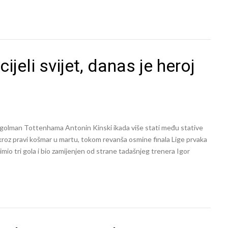
ijeli svijet, danas je heroj
će golman Tottenhama Antonin Kinski ikada više stati među stative
roz pravi košmar u martu, tokom revanša osmine finala Lige prvaka
mio tri gola i bio zamijenjen od strane tadašnjeg trenera Igor