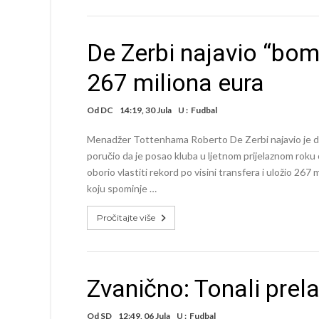
De Zerbi najavio “bom
267 miliona eura
Od
DC
14:19, 30 Jula
U :
Fudbal
Menadžer Tottenhama Roberto De Zerbi najavio je do
poručio da je posao kluba u ljetnom prijelaznom rok
oborio vlastiti rekord po visini transfera i uložio 267
koju spominje …
Pročitajte više
Zvanično: Tonali prel
Od
SD
12:49, 06 Jula
U :
Fudbal