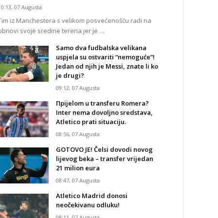
10:13, 07 Augusta
Tim iz Manchestera s velikom posvećenošću radi na
obnovi svoje sredine terena jer je …
Samo dva fudbalska velikana
uspjela su ostvariti “nemoguće”!
Jedan od njih je Messi, znate li ko
je drugi?
09:12, 07 Augusta
Прijelom u transferu Romera?
Inter nema dovoljno sredstava,
Atletico prati situaciju.
08:56, 07 Augusta
GOTOVO JE! Čelsi dovodi novog
lijevog beka – transfer vrijedan
21 milion eura
08:47, 07 Augusta
Atletico Madrid donosi
neočekivanu odluku!
08:11, 07 Augusta