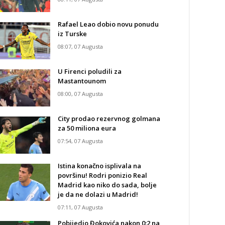
Rafael Leao dobio novu ponudu
iz Turske
08:07, 07 Augusta
U Firenci poludili za
Mastantounom
08:00, 07 Augusta
City prodao rezervnog golmana
za 50 miliona eura
07:54, 07 Augusta
Istina konačno isplivala na
površinu! Rodri ponizio Real
Madrid kao niko do sada, bolje
je da ne dolazi u Madrid!
07:11, 07 Augusta
Pobijedio Đokovića nakon 0:2 na