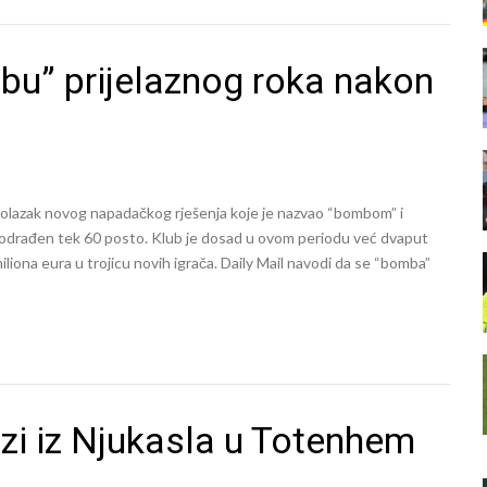
bu” prijelaznog roka nakon
lazak novog napadačkog rješenja koje je nazvao “bombom” i
u odrađen tek 60 posto. Klub je dosad u ovom periodu već dvaput
 miliona eura u trojicu novih igrača. Daily Mail navodi da se “bomba”
azi iz Njukasla u Totenhem