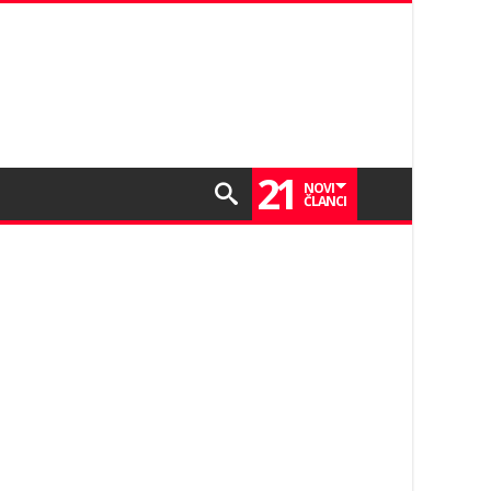
21
NOVI
ČLANCI