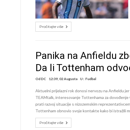
Pročitajte više
Panika na Anfieldu zb
Da li Tottenham odvod
Od
DC
12:39, 02 Augusta
U :
Fudbal
Aktuelni prijelazni rok donosi nervozu na Anfieldu je
TEAMtalk, interesovanje Tottenhama za dovođenje C
prati razvoj situacije s nizozemskim reprezentativcem, 
Tottenham obnovio svoje kontakte kako bi istražili 
Pročitajte više