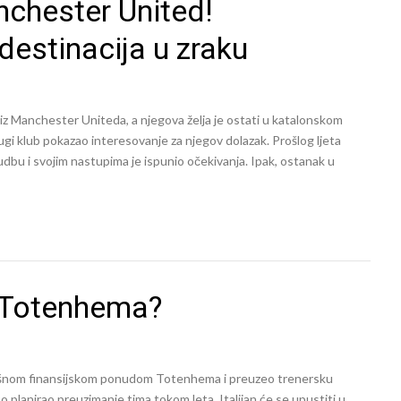
nchester United!
estinacija u zraku
iz Manchester Uniteda, a njegova želja je ostati u katalonskom
 drugi klub pokazao interesovanje za njegov dolazak. Prošlog ljeta
bu i svojim nastupima je ispunio očekivanja. Ipak, ostanak u
u Totenhema?
dušnom finansijskom ponudom Totenhema i preuzeo trenersku
planirao preuzimanje tima tokom leta. Italijan će se upustiti u