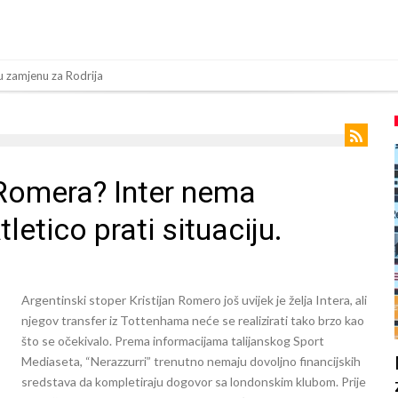
 zamjenu za Rodrija
a su ostvariti “nemoguće”! Jedan od njih je Messi, znate li ko je drugi?
 nema dovoljno sredstava, Atletico prati situaciju.
jevog beka – transfer vrijedan 21 milion eura
 Romera? Inter nema
anu odluku!
letico prati situaciju.
z Turske
om
a 50 miliona eura
Argentinski stoper Kristijan Romero još uvijek je želja Intera, ali
inu! Rodri ponizio Real Madrid kao niko do sada, bolje je da ne dolazi u Madri
njegov transfer iz Tottenhama neće se realizirati tako brzo kao
što se očekivalo. Prema informacijama talijanskog Sport
 Rolan Garosu, sada je dao sramotan komentar na njegov račun
Mediaseta, “Nerazzurri” trenutno nemaju dovoljno financijskih
sredstava da kompletiraju dogovor sa londonskim klubom. Prije