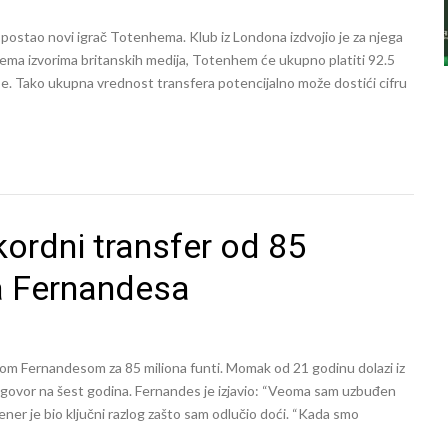
e postao novi igrač Totenhema. Klub iz Londona izdvojio je za njega
 Prema izvorima britanskih medija, Totenhem će ukupno platiti 92.5
use. Tako ukupna vrednost transfera potencijalno može dostići cifru
ordni transfer od 85
a Fernandesa
om Fernandesom za 85 miliona funti. Momak od 21 godinu dolazi iz
ugovor na šest godina. Fernandes je izjavio: “Veoma sam uzbuđen
ener je bio ključni razlog zašto sam odlučio doći. “Kada smo