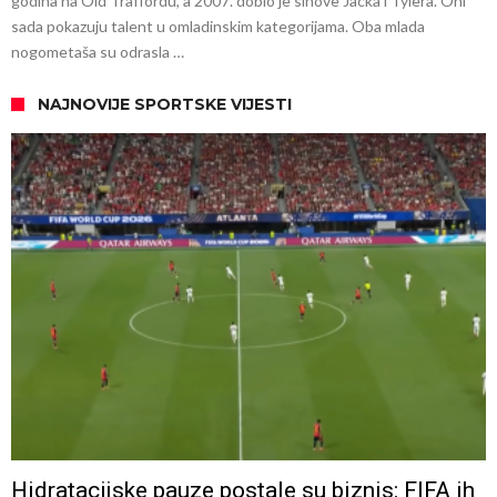
godina na Old Traffordu, a 2007. dobio je sinove Jacka i Tylera. Oni
sada pokazuju talent u omladinskim kategorijama. Oba mlada
nogometaša su odrasla …
NAJNOVIJE SPORTSKE VIJESTI
Hidratacijske pauze postale su biznis: FIFA ih