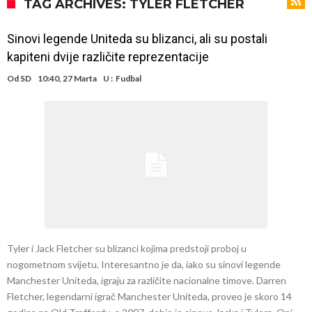
Atletika?!
Ovo se Novaku nikad nije dešavalo: Sinner i Alcaraz odustaju, a
TAG ARCHIVES: TYLER FLETCHER
Zverev se odmah “raspao”
Infantino imao ljubavnicu: Isplivale skandalozne informacije, dobila je
Sinovi legende Uniteda su blizanci, ali su postali
novac od UEFA
Mourinho uvodi strogu disciplinu u Real Madrid. Ovo su tri nova
kapiteni dvije različite reprezentacije
pravila
Arsenal dovodi zvijezdu Serie A za 138 miliona eura?
Od
SD
10:40, 27 Marta
U :
Fudbal
Francuski sudija optužen za porodično nasilje. Prijeti mu 18 mjeseci
zatvora
Jake Paul kreće u rušenje UFC-a
Mudrik se vratio na teren nakon više od 600 dana. Odmah ide na
posudbu?
Real Madrid odlučio: Endrick ide u Premier ligu!
Tyler i Jack Fletcher su blizanci kojima predstoji proboj u
nogometnom svijetu. Interesantno je da, iako su sinovi legende
Manchester Uniteda, igraju za različite nacionalne timove. Darren
Fletcher, legendarni igrač Manchester Uniteda, proveo je skoro 14