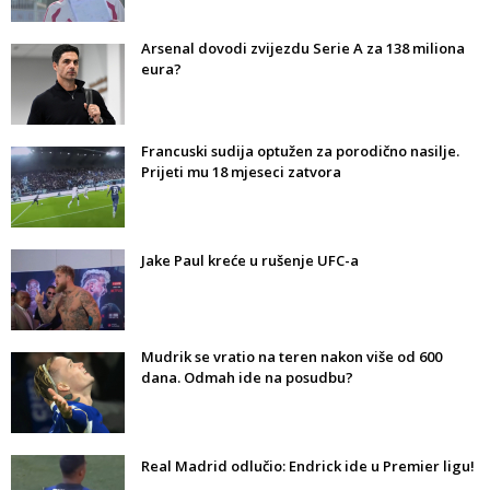
Arsenal dovodi zvijezdu Serie A za 138 miliona
eura?
Francuski sudija optužen za porodično nasilje.
Prijeti mu 18 mjeseci zatvora
Jake Paul kreće u rušenje UFC-a
Mudrik se vratio na teren nakon više od 600
dana. Odmah ide na posudbu?
Real Madrid odlučio: Endrick ide u Premier ligu!