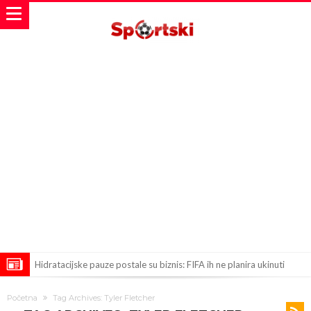
Hidratacijske pauze postale su biznis: FIFA ih ne planira ukinuti
Potpuni obračun – Barselona preotima najvažniji letnji transfer
Početna
Tag Archives: Tyler Fletcher