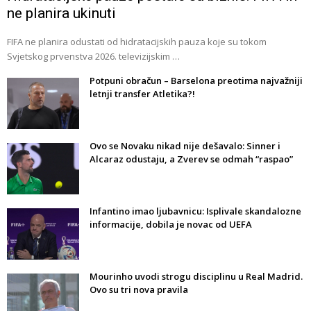
ne planira ukinuti
FIFA ne planira odustati od hidratacijskih pauza koje su tokom
Svjetskog prvenstva 2026. televizijskim …
Potpuni obračun – Barselona preotima najvažniji
letnji transfer Atletika?!
Ovo se Novaku nikad nije dešavalo: Sinner i
Alcaraz odustaju, a Zverev se odmah “raspao”
Infantino imao ljubavnicu: Isplivale skandalozne
informacije, dobila je novac od UEFA
Mourinho uvodi strogu disciplinu u Real Madrid.
Ovo su tri nova pravila