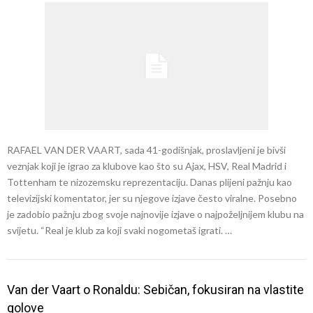
RAFAEL VAN DER VAART, sada 41-godišnjak, proslavljeni je bivši
veznjak koji je igrao za klubove kao što su Ajax, HSV, Real Madrid i
Tottenham te nizozemsku reprezentaciju. Danas plijeni pažnju kao
televizijski komentator, jer su njegove izjave često viralne. Posebno
je zadobio pažnju zbog svoje najnovije izjave o najpoželjnijem klubu na
svijetu. “Real je klub za koji svaki nogometaš igrati. …
Van der Vaart o Ronaldu: Sebičan, fokusiran na vlastite
golove