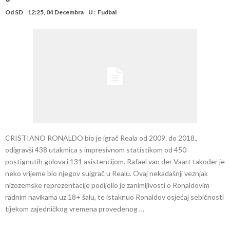
Od
SD
12:25, 04 Decembra
U :
Fudbal
CRISTIANO RONALDO bio je igrač Reala od 2009. do 2018.,
odigravši 438 utakmica s impresivnom statistikom od 450
postignutih golova i 131 asistencijom. Rafael van der Vaart također je
neko vrijeme bio njegov suigrač u Realu. Ovaj nekadašnji veznjak
nizozemske reprezentacije podijelio je zanimljivosti o Ronaldovim
radnim navikama uz 18+ šalu, te istaknuo Ronaldov osjećaj sebičnosti
tijekom zajedničkog vremena provedenog …