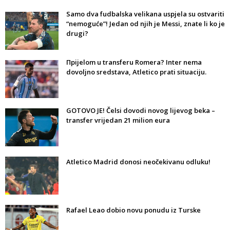
Samo dva fudbalska velikana uspjela su ostvariti
“nemoguće”! Jedan od njih je Messi, znate li ko je
drugi?
Прijelom u transferu Romera? Inter nema
dovoljno sredstava, Atletico prati situaciju.
GOTOVO JE! Čelsi dovodi novog lijevog beka –
transfer vrijedan 21 milion eura
Atletico Madrid donosi neočekivanu odluku!
Rafael Leao dobio novu ponudu iz Turske