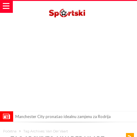
Manchester City pronašao idealnu zamjenu za Rodrija
Samo dva fudbalska velikana uspjela su ostvariti “nemoguće”! Jedan
Početna
Tag Archives: Van Der Vaart