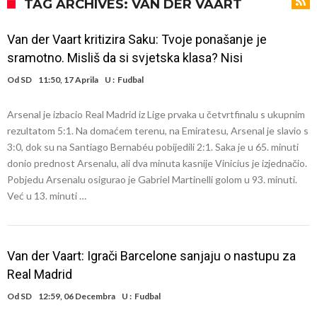
od njih je Messi, znate li ko je drugi?
Прijelom u transferu Romera? Inter nema dovoljno sredstava,
TAG ARCHIVES: VAN DER VAART
Atletico prati situaciju.
GOTOVO JE! Čelsi dovodi novog lijevog beka – transfer vrijedan 21
Van der Vaart kritizira Saku: Tvoje ponašanje je
milion eura
Atletico Madrid donosi neočekivanu odluku!
sramotno. Misliš da si svjetska klasa? Nisi
Rafael Leao dobio novu ponudu iz Turske
Od
SD
11:50, 17 Aprila
U :
Fudbal
U Firenci poludili za Mastantounom
Arsenal je izbacio Real Madrid iz Lige prvaka u četvrtfinalu s ukupnim
City prodao rezervnog golmana za 50 miliona eura
rezultatom 5:1. Na domaćem terenu, na Emiratesu, Arsenal je slavio s
Istina konačno isplivala na površinu! Rodri ponizio Real Madrid kao
3:0, dok su na Santiago Bernabéu pobijedili 2:1. Saka je u 65. minuti
donio prednost Arsenalu, ali dva minuta kasnije Vinicius je izjednačio.
niko do sada, bolje je da ne dolazi u Madrid!
Pobijedio Đokovića nakon 0:2 na Rolan Garosu, sada je dao
Pobjedu Arsenalu osigurao je Gabriel Martinelli golom u 93. minuti.
sramotan komentar na njegov račun
Već u 13. minuti …
Van der Vaart: Igrači Barcelone sanjaju o nastupu za
Real Madrid
Od
SD
12:59, 06 Decembra
U :
Fudbal