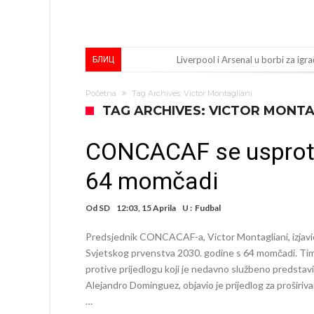
Liverpool i Arsenal u borbi za igra
БЛИЦ
Dilema više ne postoji – Datum d
Početna
Tag Archives: Victor Montagliani
Engleski reprezentativac optuže
TAG ARCHIVES: VICTOR MONTA
Suđenje o smrti Maradone: Noge su
CONCACAF se usproti
Ko je uvjerio Rodrija da izabere 
64 momčadi
Ulazim na stadion da raznesem Me
Đani Infantino uzvraća udarac, ko
Od
SD
12:03, 15 Aprila
U :
Fudbal
Manchester City pronašao idealnu
Predsjednik CONCACAF-a, Victor Montagliani, izjavio j
Samo dva fudbalska velikana uspjel
Svjetskog prvenstva 2030. godine s 64 momčadi. Tim
protive prijedlogu koji je nedavno službeno pred
Прijelom u transferu Romera? Inter
Alejandro Dominguez, objavio je prijedlog za proširiv
…