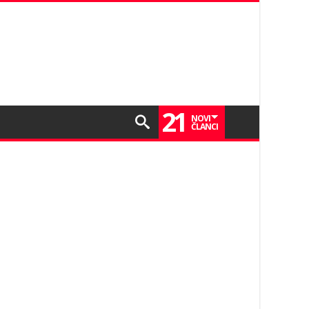
21
NOVI
ČLANCI