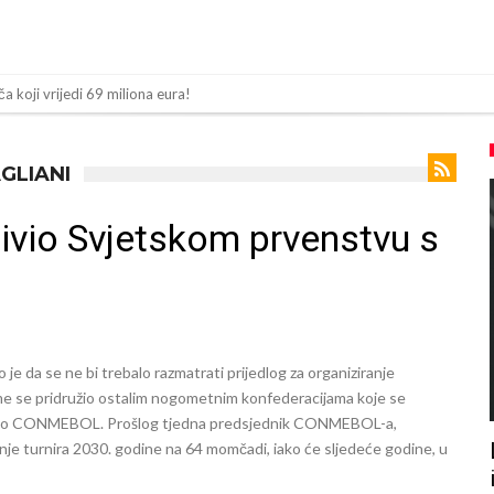
ča koji vrijedi 69 miliona eura!
olaska Rodrija u Barcelonu napokon poznat
n za napad u noćnom klubu
GLIANI
 mu bile natečene, nije se htio oprati
vio Svjetskom prvenstvu s
Barcelonu?
sija sa četiri bombe
 ga je sve podržao do sada?
 zamjenu za Rodrija
e da se ne bi trebalo razmatrati prijedlog za organiziranje
a su ostvariti “nemoguće”! Jedan od njih je Messi, znate li ko je drugi?
e se pridružio ostalim nogometnim konfederacijama koje se
stavio CONMEBOL. Prošlog tjedna predsjednik CONMEBOL-a,
 nema dovoljno sredstava, Atletico prati situaciju.
anje turnira 2030. godine na 64 momčadi, iako će sljedeće godine, u