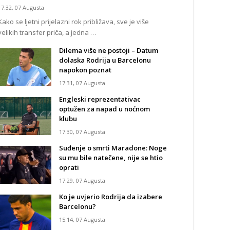
17:32, 07 Augusta
Kako se ljetni prijelazni rok približava, sve je više
velikih transfer priča, a jedna …
Dilema više ne postoji – Datum
dolaska Rodrija u Barcelonu
napokon poznat
17:31, 07 Augusta
Engleski reprezentativac
optužen za napad u noćnom
klubu
17:30, 07 Augusta
Suđenje o smrti Maradone: Noge
su mu bile natečene, nije se htio
oprati
17:29, 07 Augusta
Ko je uvjerio Rodrija da izabere
Barcelonu?
15:14, 07 Augusta