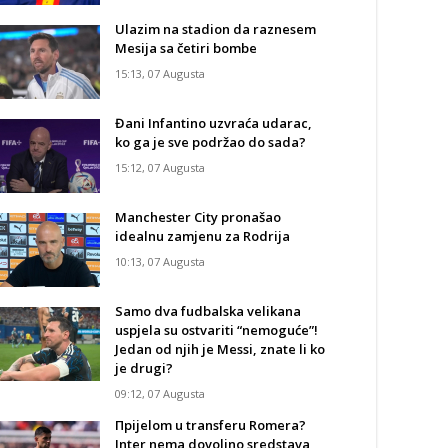
Ulazim na stadion da raznesem
Mesija sa četiri bombe
15:13, 07 Augusta
Đani Infantino uzvraća udarac,
ko ga je sve podržao do sada?
15:12, 07 Augusta
Manchester City pronašao
idealnu zamjenu za Rodrija
10:13, 07 Augusta
Samo dva fudbalska velikana
uspjela su ostvariti “nemoguće”!
Jedan od njih je Messi, znate li ko
je drugi?
09:12, 07 Augusta
Прijelom u transferu Romera?
Inter nema dovoljno sredstava,