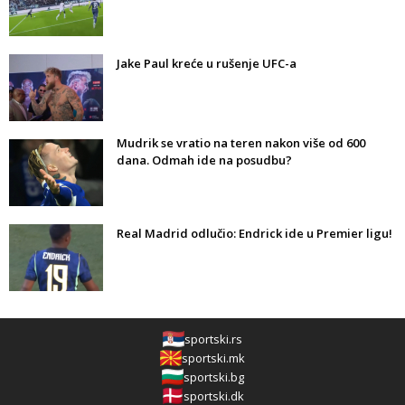
Jake Paul kreće u rušenje UFC-a
Mudrik se vratio na teren nakon više od 600
dana. Odmah ide na posudbu?
Real Madrid odlučio: Endrick ide u Premier ligu!
sportski.rs
sportski.mk
sportski.bg
sportski.dk