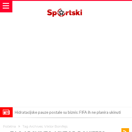
Hidratacijske pauze postale su biznis: FIFA ih ne planira ukinuti
Potpuni obračun – Barselona preotima najvažniji letnji transfer
Početna
Tag Archives: Viktor Bonifejs