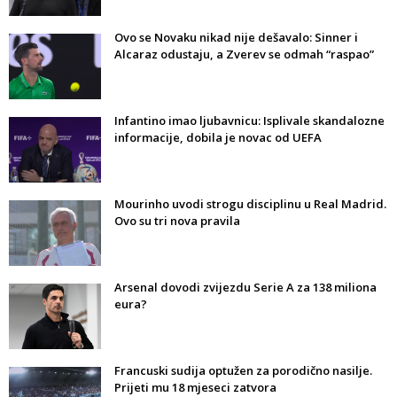
Ovo se Novaku nikad nije dešavalo: Sinner i
Alcaraz odustaju, a Zverev se odmah “raspao”
Infantino imao ljubavnicu: Isplivale skandalozne
informacije, dobila je novac od UEFA
Mourinho uvodi strogu disciplinu u Real Madrid.
Ovo su tri nova pravila
Arsenal dovodi zvijezdu Serie A za 138 miliona
eura?
Francuski sudija optužen za porodično nasilje.
Prijeti mu 18 mjeseci zatvora