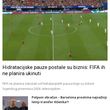
Hidratacijske pauze postale su biznis: FIFA ih
ne planira ukinuti
FIFA ne planira odustati od hidratacijskih pauza koje su tokom
Svjetskog prvenstva 2026. televizijskim …
Potpuni obračun – Barselona preotima najvažniji
letnji transfer Atletika?!