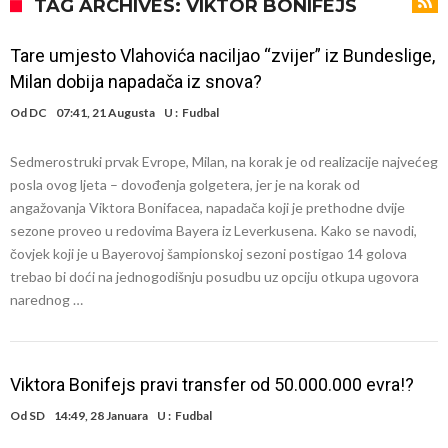
Atletika?!
Ovo se Novaku nikad nije dešavalo: Sinner i Alcaraz odustaju, a
TAG ARCHIVES: VIKTOR BONIFEJS
Zverev se odmah “raspao”
Infantino imao ljubavnicu: Isplivale skandalozne informacije, dobila je
Tare umjesto Vlahovića naciljao “zvijer” iz Bundeslige,
novac od UEFA
Mourinho uvodi strogu disciplinu u Real Madrid. Ovo su tri nova
Milan dobija napadača iz snova?
pravila
Arsenal dovodi zvijezdu Serie A za 138 miliona eura?
Od
DC
07:41, 21 Augusta
U :
Fudbal
Francuski sudija optužen za porodično nasilje. Prijeti mu 18 mjeseci
Sedmerostruki prvak Evrope, Milan, na korak je od realizacije najvećeg
zatvora
Jake Paul kreće u rušenje UFC-a
posla ovog ljeta – dovođenja golgetera, jer je na korak od
Mudrik se vratio na teren nakon više od 600 dana. Odmah ide na
angažovanja Viktora Bonifacea, napadača koji je prethodne dvije
sezone proveo u redovima Bayera iz Leverkusena. Kako se navodi,
posudbu?
Real Madrid odlučio: Endrick ide u Premier ligu!
čovjek koji je u Bayerovoj šampionskoj sezoni postigao 14 golova
trebao bi doći na jednogodišnju posudbu uz opciju otkupa ugovora
narednog …
Viktora Bonifejs pravi transfer od 50.000.000 evra!?
Od
SD
14:49, 28 Januara
U :
Fudbal