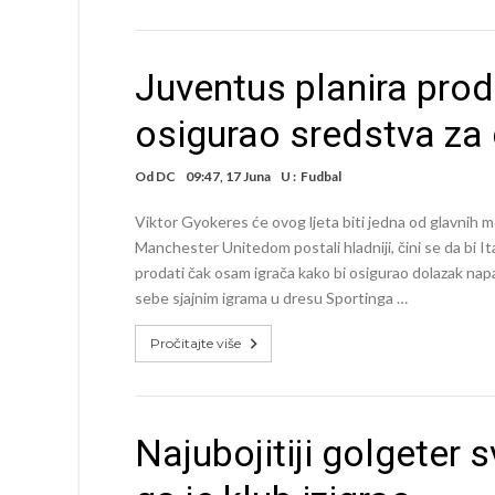
Juventus planira prod
osigurao sredstva za
Od
DC
09:47, 17 Juna
U :
Fudbal
Viktor Gyokeres će ovog ljeta biti jedna od glavnih m
Manchester Unitedom postali hladniji, čini se da bi I
prodati čak osam igrača kako bi osigurao dolazak na
sebe sjajnim igrama u dresu Sportinga …
Pročitajte više
Najubojitiji golgeter s