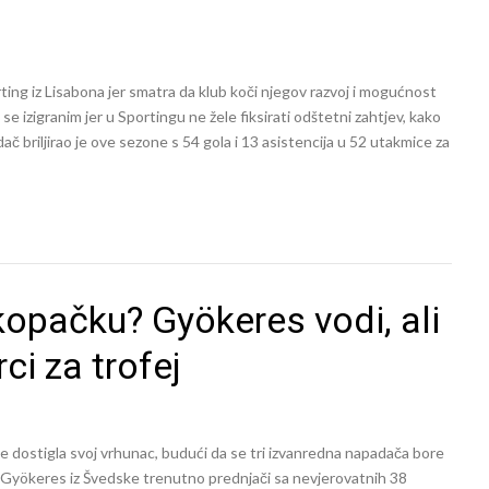
g iz Lisabona jer smatra da klub koči njegov razvoj i mogućnost
 izigranim jer u Sportingu ne žele fiksirati odštetni zahtjev, kako
 briljirao je ove sezone s 54 gola i 13 asistencija u 52 utakmice za
 kopačku? Gyökeres vodi, ali
ci za trofej
e dostigla svoj vrhunac, budući da se tri izvanredna napadača bore
or Gyökeres iz Švedske trenutno prednjači sa nevjerovatnih 38