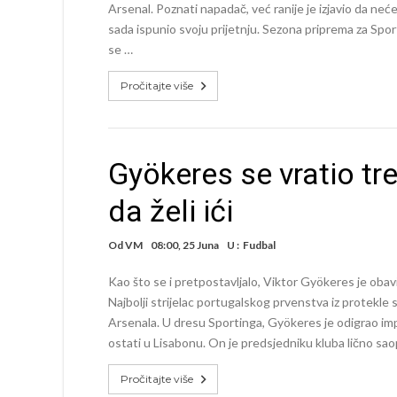
Arsenal. Poznati napadač, već ranije je izjavio da neće
sada ispunio svoju prijetnju. Sezona priprema za Spor
se …
Pročitajte više
Gyökeres se vratio tre
da želi ići
Od
VM
08:00, 25 Juna
U :
Fudbal
Kao što se i pretpostavljalo, Viktor Gyökeres je obav
Najbolji strijelac portugalskog prvenstva iz protekle s
Arsenala. U dresu Sportinga, Gyökeres je odigrao imp
ostati u Lisabonu. On je predsjedniku kluba lično sao
Pročitajte više