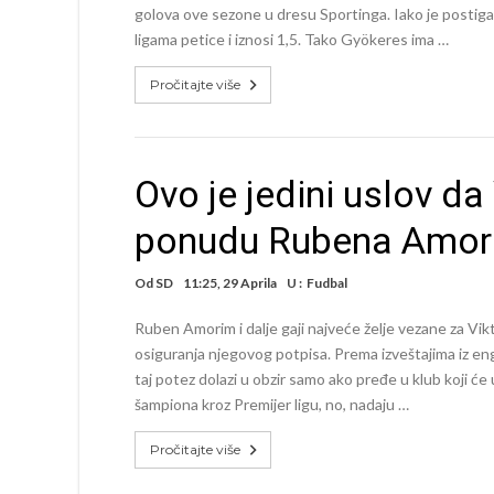
golova ove sezone u dresu Sportinga. Iako je postigao
ligama petice i iznosi 1,5. Tako Gyökeres ima …
Pročitajte više
Ovo je jedini uslov da
ponudu Rubena Amor
Od
SD
11:25, 29 Aprila
U :
Fudbal
Ruben Amorim i dalje gaji najveće želje vezane za V
osiguranja njegovog potpisa. Prema izveštajima iz eng
taj potez dolazi u obzir samo ako pređe u klub koji će
šampiona kroz Premijer ligu, no, nadaju …
Pročitajte više