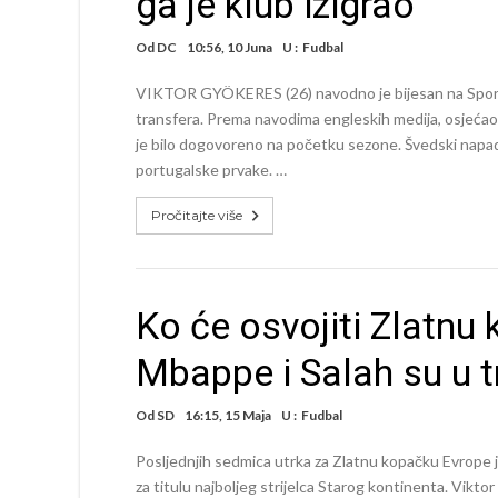
ga je klub izigrao
Od
DC
10:56, 10 Juna
U :
Fudbal
VIKTOR GYÖKERES (26) navodno je bijesan na Sportin
transfera. Prema navodima engleskih medija, osjećao se
je bilo dogovoreno na početku sezone. Švedski napadač
portugalske prvake. …
Pročitajte više
Ko će osvojiti Zlatnu
Mbappe i Salah su u tr
Od
SD
16:15, 15 Maja
U :
Fudbal
Posljednjih sedmica utrka za Zlatnu kopačku Evrope j
za titulu najboljeg strijelca Starog kontinenta. Vikt