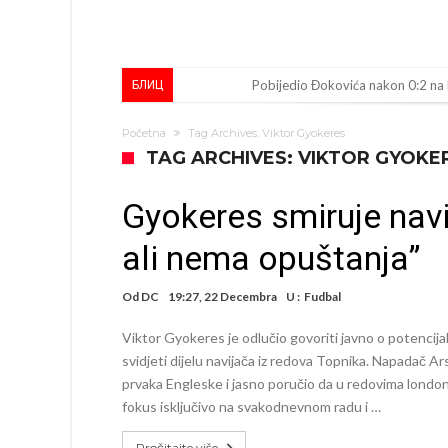
Direktor FIA o drami Formule 1:
БЛИЦ
Koliko traži PSG i koji je Liverpul
Početna
Tag Archives: Viktor Gyokeres
Prva ponuda za Rafaela Leaa – od
TAG ARCHIVES: VIKTOR GYOKE
Zašto je nepoznati italijanski pe
Gyokeres smiruje navij
Veliki udarac za Barcelonu: Junak f
ali nema opuštanja”
Deco nije posjetio Madrid samo zb
Kapiten slavnog kluba ubijen u na
Od
DC
19:27, 22 Decembra
U :
Fudbal
Potresne scene na sahrani UFC borc
Viktor Gyokeres je odlučio govoriti javno o potencija
GROM USMRTIO FUDBALERA: Velika
svidjeti dijelu navijača iz redova Topnika. Napadač 
prvaka Engleske i jasno poručio da u redovima london
fokus isključivo na svakodnevnom radu i …
Pročitajte više