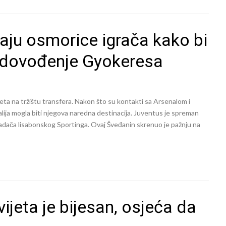
aju osmorice igrača kako bi
 dovođenje Gyokeresa
eta na tržištu transfera. Nakon što su kontakti sa Arsenalom i
talija mogla biti njegova naredna destinacija. Juventus je spreman
padača lisabonskog Sportinga. Ovaj Šveđanin skrenuo je pažnju na
vijeta je bijesan, osjeća da