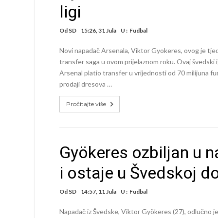
ligi
Od
SD
15:26, 31 Jula
U :
Fudbal
Novi napadač Arsenala, Viktor Gyokeres, ovog je tjed
transfer saga u ovom prijelaznom roku. Ovaj švedski i
Arsenal platio transfer u vrijednosti od 70 milijuna fun
prodaji dresova …
Pročitajte više
Gyökeres ozbiljan u n
i ostaje u Švedskoj d
Od
SD
14:57, 11 Jula
U :
Fudbal
Napadač iz Švedske, Viktor Gyökeres (27), odlučno je 