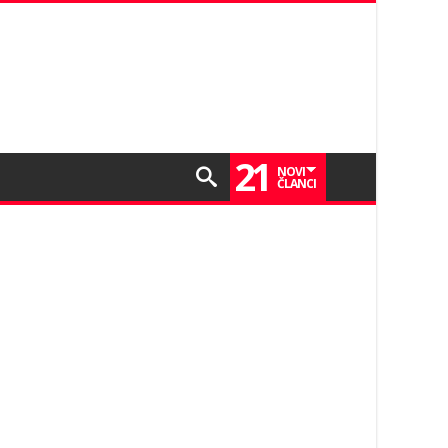
21
NOVI
ČLANCI