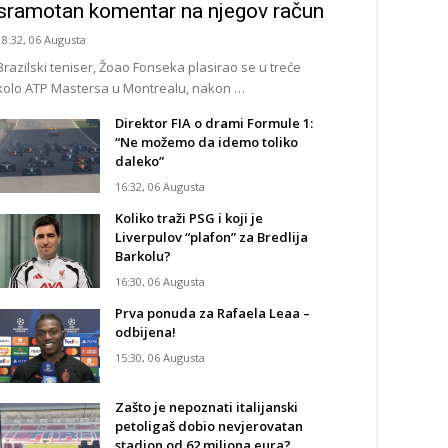
sramotan komentar na njegov račun
18:32, 06 Augusta
Brazilski teniser, Žoao Fonseka plasirao se u treće
kolo ATP Mastersa u Montrealu, nakon …
Direktor FIA o drami Formule 1:
“Ne možemo da idemo toliko
daleko”
16:32, 06 Augusta
Koliko traži PSG i koji je
Liverpulov “plafon” za Bredlija
Barkolu?
16:30, 06 Augusta
Prva ponuda za Rafaela Leaa –
odbijena!
15:30, 06 Augusta
Zašto je nepoznati italijanski
petoligaš dobio nevjerovatan
stadion od 62 miliona eura?