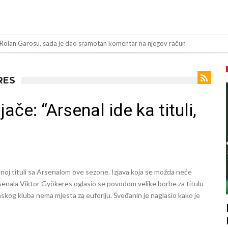
 “Ne možemo da idemo toliko daleko”
ov “plafon” za Bredlija Barkolu?
bijena!
RES
toligaš dobio nevjerovatan stadion od 62 miliona eura?
ače: “Arsenal ide ka tituli,
inala Svjetskog prvenstva želi otići
og Alvareza, Barcelona planira historijski transfer?
padu ispred svoje kuće, nacija zahtijeva pravdu.
a! Red ljudi, muzika i aplauz koji tjera suze
lnoj tituli sa Arsenalom ove sezone. Izjava koja se možda neće
 tragedija! Povrijeđeno još 12 igrača!
Arsenala Viktor Gyökeres oglasio se povodom velike borbe za titulu
skog kluba nema mjesta za euforiju. Šveđanin je naglasio kako je