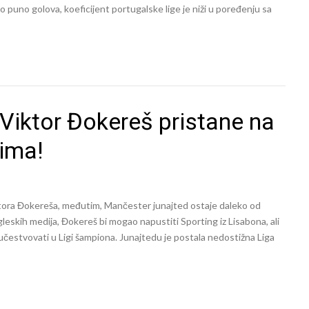
 puno golova, koeficijent portugalske lige je niži u poređenju sa
 Viktor Đokereš pristane na
ima!
iktora Đokereša, međutim, Mančester junajted ostaje daleko od
leskih medija, Đokereš bi mogao napustiti Sporting iz Lisabona, ali
 učestvovati u Ligi šampiona. Junajtedu je postala nedostižna Liga