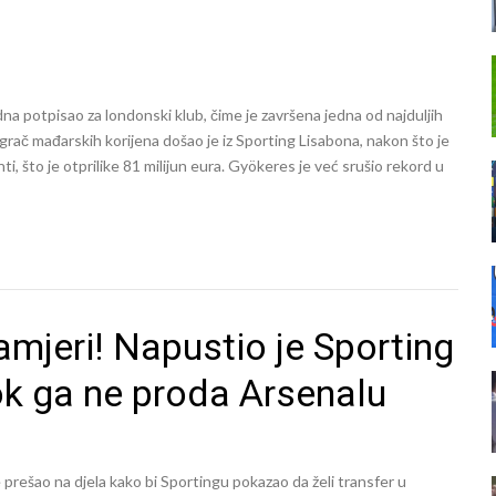
na potpisao za londonski klub, čime je završena jedna od najduljih
grač mađarskih korijena došao je iz Sporting Lisabona, nakon što je
ti, što je otprilike 81 milijun eura. Gyökeres je već srušio rekord u
amjeri! Napustio je Sporting
ok ga ne proda Arsenalu
prešao na djela kako bi Sportingu pokazao da želi transfer u