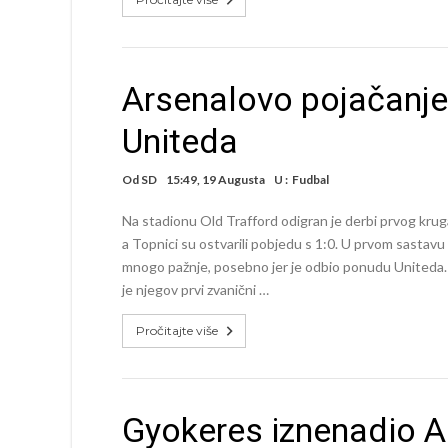
Arsenalovo pojačanje 
Uniteda
Od
SD
15:49, 19 Augusta
U :
Fudbal
Na stadionu Old Trafford odigran je derbi prvog krug
a Topnici su ostvarili pobjedu s 1:0. U prvom sastavu 
mnogo pažnje, posebno jer je odbio ponudu Uniteda.
je njegov prvi zvanični …
Pročitajte više
Gyokeres iznenadio A