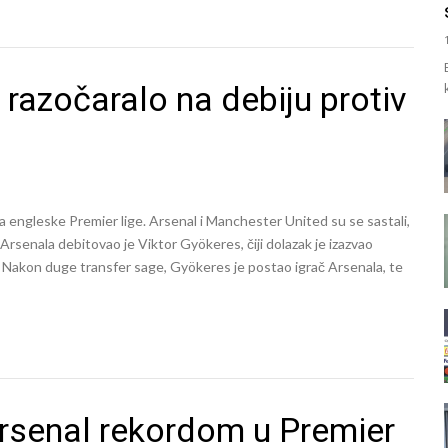
razočaralo na debiju protiv
a engleske Premier lige. Arsenal i Manchester United su se sastali,
Arsenala debitovao je Viktor Gyökeres, čiji dolazak je izazvao
 Nakon duge transfer sage, Gyökeres je postao igrač Arsenala, te
rsenal rekordom u Premier