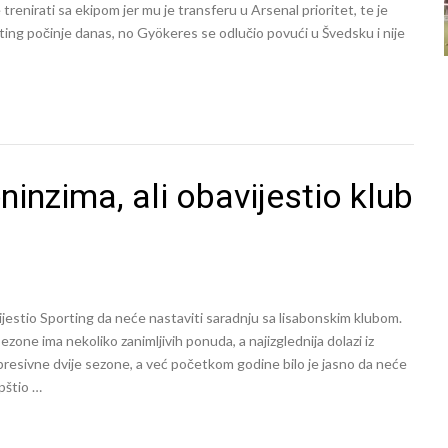
 trenirati sa ekipom jer mu je transferu u Arsenal prioritet, te je
ting počinje danas, no Gyökeres se odlučio povući u Švedsku i nije
ninzima, ali obavijestio klub
ijestio Sporting da neće nastaviti saradnju sa lisabonskim klubom.
ezone ima nekoliko zanimljivih ponuda, a najizglednija dolazi iz
resivne dvije sezone, a već početkom godine bilo je jasno da neće
pštio …