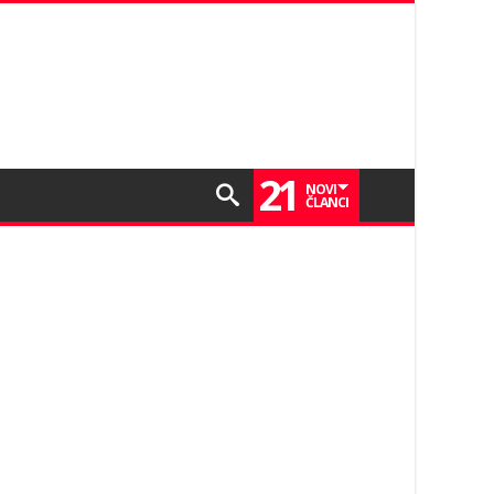
21
NOVI
ČLANCI