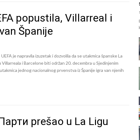
FA popustila, Villarreal i
van Španije
UEFA je napravila izuzetak i dozvolila da se utakmica španske La
u Villarreala i Barcelone biti održan 20. decembra u Sjedinjenim
 utakmica jednog nacionalnog prvenstva iz Španije igra van njenih
арти prešao u La Ligu