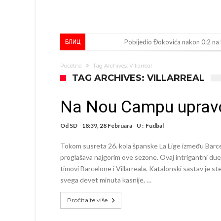
Pobijedio Đokovića nakon 0:2 na
БЛИЦ
Direktor FIA o drami Formule 1:
Početna
Tag Archives: Villarreal
Koliko traži PSG i koji je Liverpul
TAG ARCHIVES: VILLARREAL
Prva ponuda za Rafaela Leaa – od
Na Nou Campu upravo
Zašto je nepoznati italijanski pe
Od
SD
18:39, 28 Februara
Veliki udarac za Barcelonu: Junak f
U :
Fudbal
Deco nije posjetio Madrid samo zb
Tokom susreta 26. kola španske La Lige između Barcelo
proglašava najgorim ove sezone. Ovaj intrigantni due
Kapiten slavnog kluba ubijen u na
timovi Barcelone i Villarreala. Katalonski sastav je s
Potresne scene na sahrani UFC borc
svega devet minuta kasnije, …
GROM USMRTIO FUDBALERA: Velika
Pročitajte više