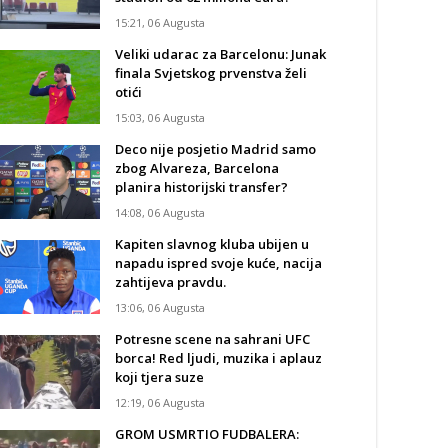
15:21, 06 Augusta
Veliki udarac za Barcelonu: Junak
finala Svjetskog prvenstva želi
otići
15:03, 06 Augusta
Deco nije posjetio Madrid samo
zbog Alvareza, Barcelona
planira historijski transfer?
14:08, 06 Augusta
Kapiten slavnog kluba ubijen u
napadu ispred svoje kuće, nacija
zahtijeva pravdu.
13:06, 06 Augusta
Potresne scene na sahrani UFC
borca! Red ljudi, muzika i aplauz
koji tjera suze
12:19, 06 Augusta
GROM USMRTIO FUDBALERA: