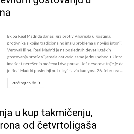
ina
Ekipa Real Madrida danas igra protiv Viljareala u gostima,
protivnika s kojim tradicionalno imaju problema u novijoj istoriji.
Verovali ili ne, Real Madrid je na poslednjih devet ligaških
gostovanja protiv Viljareala ostvario samo jednu pobedu. Uz to
ima šest nerešenih mečeva i dva poraza. Još neverovatnije je da
je Real Madrid poslednji put u ligi slavio kao gost 26. februara …
Pročitajte više
nja u kup takmičenju,
Đirona od četvrtoligaša