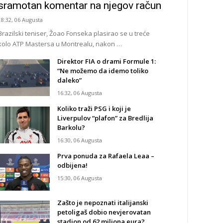
sramotan komentar na njegov račun
18:32, 06 Augusta
Brazilski teniser, Žoao Fonseka plasirao se u treće
kolo ATP Mastersa u Montrealu, nakon …
Direktor FIA o drami Formule 1:
“Ne možemo da idemo toliko
daleko”
16:32, 06 Augusta
Koliko traži PSG i koji je
Liverpulov “plafon” za Bredlija
Barkolu?
16:30, 06 Augusta
Prva ponuda za Rafaela Leaa –
odbijena!
15:30, 06 Augusta
Zašto je nepoznati italijanski
petoligaš dobio nevjerovatan
stadion od 62 miliona eura?