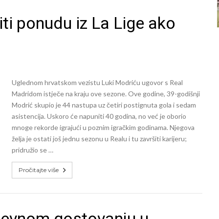
ti ponudu iz La Lige ako
Uglednom hrvatskom vezistu Luki Modriću ugovor s Real
Madridom istječe na kraju ove sezone. Ove godine, 39-godišnji
Modrić skupio je 44 nastupa uz četiri postignuta gola i sedam
asistencija. Uskoro će napuniti 40 godina, no već je oborio
mnoge rekorde igrajući u poznim igračkim godinama. Njegova
želja je ostati još jednu sezonu u Realu i tu završiti karijeru;
pridružio se …
Pročitajte više
tjevnom gostovanju u