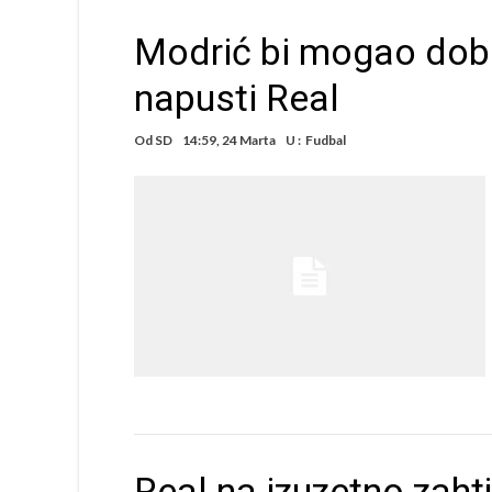
Modrić bi mogao dobi
napusti Real
Od
SD
14:59, 24 Marta
U :
Fudbal
Real na izuzetno zah