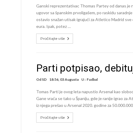
Ganski reprezentativac Thomas Partey od danas je no
ugovor sa španskim prvoligašem, po raskidu saradnje 
ostavio snažan utisak igrajući za Atletico Madrid sve
eura. Ipak, potez …
Pročitajte više
Parti potpisao, debitu
Od
SD
18:56, 03 Augusta
U :
Fudbal
Tomas Parti je ovog leta napustio Arsenal kao sloboda
Gane vraća se tako u Španiju, gde je ranije igrao za At
iz njega prešao u Arsenal 2020. godine za 50.000.000 
Pročitajte više