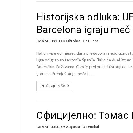
Historijska odluka: UE
Barcelona igraju meč 
Od
VM
08:10, 07 Oktobra
U :
Fudbal
Nakon više od mjesec dana pregovora i neodlučnosti, 
Lige odigra van teritorije Španije. Tako će duel izmeđ
Američkim Državama. Ovo je prvi put u historiji da se
granica. Premještanje meča u …
Pročitajte više
Официјелно: Томас П
Od
VM
00:04, 08 Augusta
U :
Fudbal