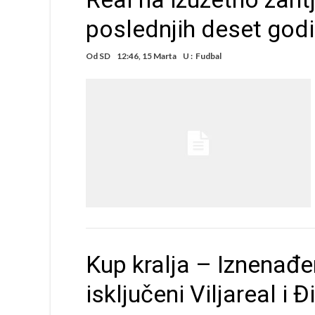
poslednjih deset god
Od
SD
12:46, 15 Marta
U :
Fudbal
Kup kralja – Iznenađe
isključeni Viljareal i 