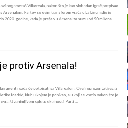
vi nogometaš Villarreala, nakon što je kao slobodan igrač potpisao
s Arsenalom. Partey se ovim transferom vraća u La Ligu, gdje je
 do 2020. godine, kada je prešao u Arsenal za sumu od 50 miliona
je protiv Arsenala!
n agent i sada će potpisati sa Viljarealom. Ovaj reprezentativac iz
letiko Madrid, klub u kojem je ponikao, a u koji se vratio nakon što je
evra. U zanimljivom spletu okolnosti, Parti …