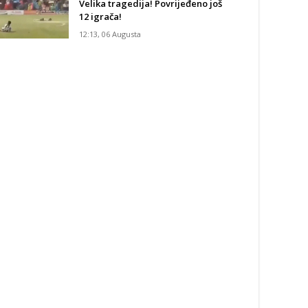
Velika tragedija! Povrijeđeno još
12 igrača!
12:13, 06 Augusta