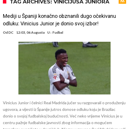
Suđenje o smrti Maradone: Noge su mu bile natečene, nije se htio
TAG ARCHIVES: VINICIJUSA JUNIORA
oprati
Ko je uvjerio Rodrija da izabere Barcelonu?
Mediji u Španiji konačno obznanili dugo očekivanu
Ulazim na stadion da raznesem Mesija sa četiri bombe
odluku: Vinicius Junior je donio svoj izbor!
Đani Infantino uzvraća udarac, ko ga je sve podržao do sada?
Od
DC
12:03, 06 Augusta
U :
Fudbal
Manchester City pronašao idealnu zamjenu za Rodrija
Samo dva fudbalska velikana uspjela su ostvariti “nemoguće”! Jedan
od njih je Messi, znate li ko je drugi?
Прijelom u transferu Romera? Inter nema dovoljno sredstava,
Atletico prati situaciju.
Vinicius Junior i čelnici Real Madrida jučer su razgovarali o produženju
ugovora, a vijesti iz Španije jutros donose odluku koju je Brazilac
donio o svojoj fudbalskoj budućnosti. Već neko vrijeme Vinicius je u
centru pažnje fudbalske javnosti zbog informacija o mogućem