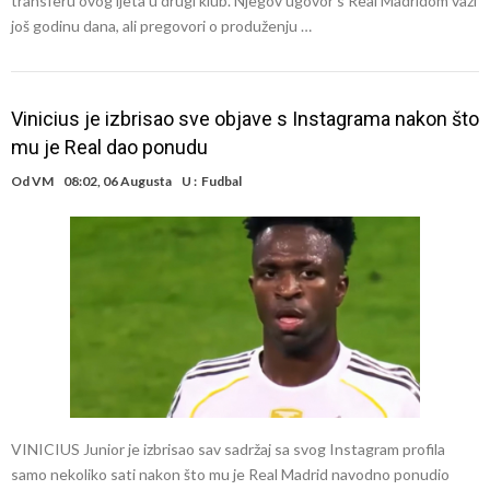
transferu ovog ljeta u drugi klub. Njegov ugovor s Real Madridom važi
još godinu dana, ali pregovori o produženju …
Vinicius je izbrisao sve objave s Instagrama nakon što
mu je Real dao ponudu
Od
VM
08:02, 06 Augusta
U :
Fudbal
VINICIUS Junior je izbrisao sav sadržaj sa svog Instagram profila
samo nekoliko sati nakon što mu je Real Madrid navodno ponudio