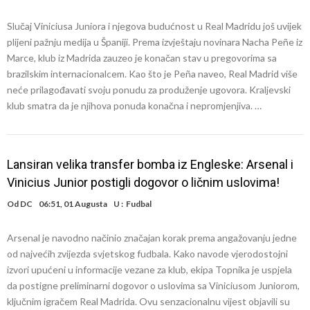
Slučaj Viniciusa Juniora i njegova budućnost u Real Madridu još uvijek
plijeni pažnju medija u Španiji. Prema izvještaju novinara Nacha Peñe iz
Marce, klub iz Madrida zauzeo je konačan stav u pregovorima sa
brazilskim internacionalcem. Kao što je Peña naveo, Real Madrid više
neće prilagođavati svoju ponudu za produženje ugovora. Kraljevski
klub smatra da je njihova ponuda konačna i nepromjenjiva. …
Lansiran velika transfer bomba iz Engleske: Arsenal i
Vinicius Junior postigli dogovor o ličnim uslovima!
Od
DC
06:51, 01 Augusta
U :
Fudbal
Arsenal je navodno načinio značajan korak prema angažovanju jedne
od najvećih zvijezda svjetskog fudbala. Kako navode vjerodostojni
izvori upućeni u informacije vezane za klub, ekipa Topnika je uspjela
da postigne preliminarni dogovor o uslovima sa Viniciusom Juniorom,
ključnim igračem Real Madrida. Ovu senzacionalnu vijest objavili su