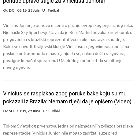
ponude upravo stigle za Viniciusa Juniora!
Od
DC
08:16, 28 Jula
U :
Fudbal
Vinicius Junior je ponovo u centru pažnje evropskog prijelaznog roka.
Njemački Sky Sport izvještava da je Real Madrid povukao novi korak u
pregovorima s brazilski reprezentativcem oko nastavka saradnje.
Kako se navodi, Kraljevski klub je Viniciusu i njegovim zastupnicima
poslao kontra-ponudu u nastojanju da se, nakon dužih razgovora,
postigne konačni sporazum. U Madridu je prioritet da se pitanje
novog ugovora …
Vinicius se rasplakao zbog poruke bake koju su mu
pokazali iz Brazila: Nemam riječi da je opišem (Video)
Od
SD
13:39, 29 Juna
U :
Fudbal
Tokom Svjetskog prvenstva, jedna od najznačajnijih zvijezda brazilske
reprezentacije, Vinicius Junior, nije mogao zadržati suze pred