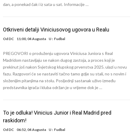
dan, a ponekad čak i iz sata u sat. Informacije …
Otkriveni detalji Viniciusovog ugovora u Realu
Od
DC
11:00, 04 Augusta
U :
Fudbal
PREGOVORI o produženju ugovora Viniciusa Juniora s Real
Madridom nastavljaju se nakon dugog zastoja, a proces koji je
prekinut još nakon Svjetskog klupskog prvenstva 2025. ulazi u novu
fazu. Razgovori će se nastaviti tačno tamo gdje su stali, no s novim i
složenijim pitanjima na stolu. Posljednji sastanak uživo između
predstavnika igrača i kluba održan je u vrijeme dok je …
To je odluka! Vinicius Junior i Real Madrid pred
raskidom!
Od
DC
06:52, 04 Augusta
U :
Fudbal