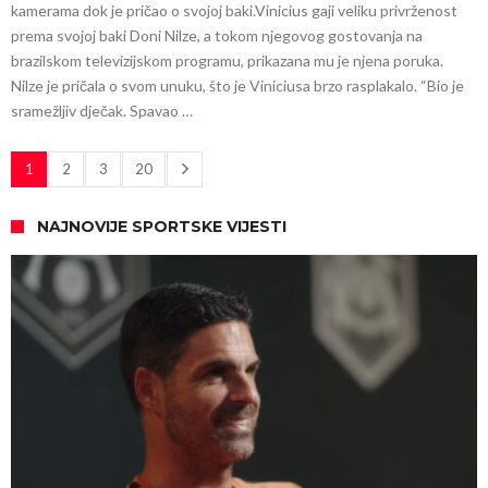
kamerama dok je pričao o svojoj baki.Vinicius gaji veliku privrženost
prema svojoj baki Doni Nilze, a tokom njegovog gostovanja na
brazilskom televizijskom programu, prikazana mu je njena poruka.
Nilze je pričala o svom unuku, što je Viniciusa brzo rasplakalo. “Bio je
sramežljiv dječak. Spavao …
1
2
3
20
NAJNOVIJE SPORTSKE VIJESTI