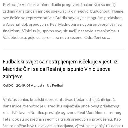
Prvi put je Vinicius Junior odlučio progovoriti nakon što su mediji
zadnjih dana iznosili mnogo špekulacija o njegovoj budućnosti. Naime,
sve češće se reprezentativac Brazila povezuje s mogućim prelaskom
u Arsenal, dok pregovori s Real Madridom o novom ugovoru još nisu
finalizirani. Vinicius je, uprkos ovoj situaciji, nastavio s treninzima u
Valdebebasu, gdje se sprema za novu sezonu. Odrađeni su …
Fudbalski svijet sa nestrpljenjem iščekuje vijesti iz
Madrida: Čini se da Real nije ispunio Viniciusove
zahtjeve
Od
DC
20:49, 04 Augusta
U :
Fudbal
Vinicius Junior, brazilski reprezentativac i jedan od ključnih igrača
današnjice, trenutno je u središtu najvažnije priče ovog prijelaznog
roka. Blistavom Brazilcu prestaje ugovor s Real Madridom narednog
ljeta, dok su posljednjih sedmica trajali pregovori o produženju. Kao
što to obično biva u ovakvim situacijama, vijesti se mijenjaju iz dana u