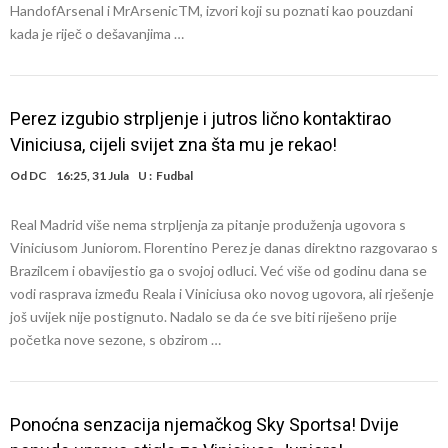
HandofArsenal i MrArsenicTM, izvori koji su poznati kao pouzdani
kada je riječ o dešavanjima …
Perez izgubio strpljenje i jutros lično kontaktirao
Viniciusa, cijeli svijet zna šta mu je rekao!
Od
DC
16:25, 31 Jula
U :
Fudbal
Real Madrid više nema strpljenja za pitanje produženja ugovora s
Viniciusom Juniorom. Florentino Perez je danas direktno razgovarao s
Brazilcem i obavijestio ga o svojoj odluci. Već više od godinu dana se
vodi rasprava između Reala i Viniciusa oko novog ugovora, ali rješenje
još uvijek nije postignuto. Nadalo se da će sve biti riješeno prije
početka nove sezone, s obzirom …
Ponoćna senzacija njemačkog Sky Sportsa! Dvije