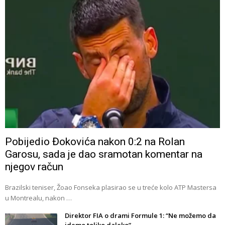
Pobijedio Đokovića nakon 0:2 na Rolan
Garosu, sada je dao sramotan komentar na
njegov račun
Brazilski teniser, Žoao Fonseka plasirao se u treće kolo ATP Mastersa
u Montrealu, nakon …
Direktor FIA o drami Formule 1: “Ne možemo da
idemo toliko daleko”