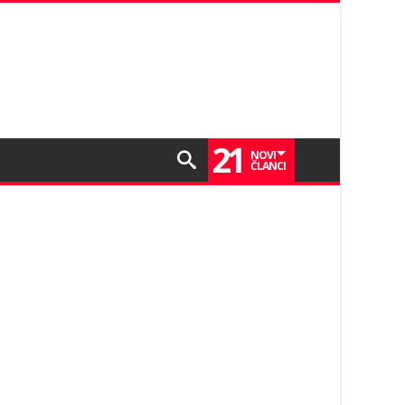
21
NOVI
ČLANCI