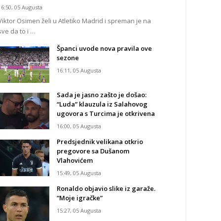
16:50, 05 Augusta
Viktor Osimen želi u Atletiko Madrid i spreman je na
sve da to i …
Španci uvode nova pravila ove
sezone
16:11, 05 Augusta
Sada je jasno zašto je došao:
“Luda” klauzula iz Salahovog
ugovora s Turcima je otkrivena
16:00, 05 Augusta
Predsjednik velikana otkrio
pregovore sa Dušanom
Vlahovićem
15:49, 05 Augusta
Ronaldo objavio slike iz garaže.
“Moje igračke”
15:27, 05 Augusta