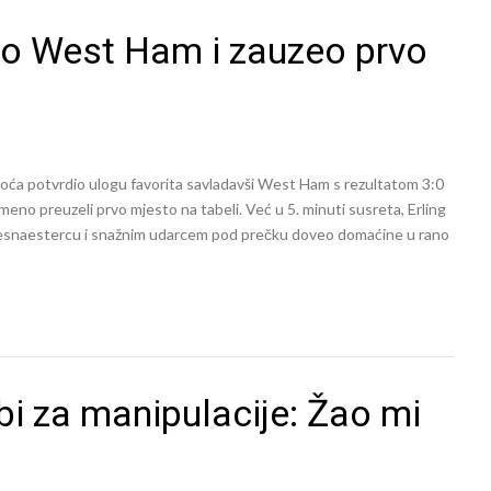
dao West Ham i zauzeo prvo
oća potvrdio ulogu favorita savladavši West Ham s rezultatom 3:0
meno preuzeli prvo mjesto na tabeli. Već u 5. minuti susreta, Erling
m šesnaestercu i snažnim udarcem pod prečku doveo domaćine u rano
i za manipulacije: Žao mi