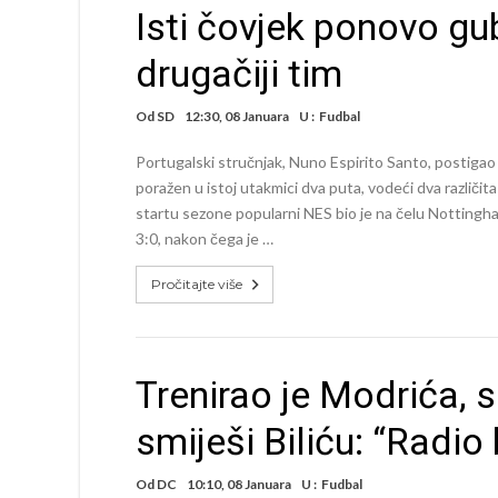
Isti čovjek ponovo gub
drugačiji tim
Od
SD
12:30, 08 Januara
U :
Fudbal
Portugalski stručnjak, Nuno Espirito Santo, postigao j
poražen u istoj utakmici dva puta, vodeći dva različita
startu sezone popularni NES bio je na čelu Nottingh
3:0, nakon čega je …
Pročitajte više
Trenirao je Modrića, s
smiješi Biliću: “Radio
Od
DC
10:10, 08 Januara
U :
Fudbal