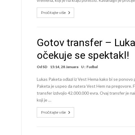
vremena, koji je na kraju poništio. Kavanagh je procij
Pročitajte više
Gotov transfer – Luka
očekuje se spektakl!
Od
SD
15:14, 28 Januara
U :
Fudbal
Lukas Paketa odlazi iz Vest Hema kako bi se ponovo p
Paketa je uspeo da natera Vest Hem na pregovore. Fla
transfer izdvojio 42.000.000 evra. Ovaj transfer je na
koji je …
Pročitajte više