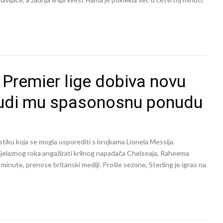
 Premier lige dobiva novu
b nudi mu spasonosnu ponudu
stiku koja se mogla usporediti s brojkama Lionela Messija.
jelaznog roka angažirati krilnog napadača Chelseaja, Raheema
 ni minute, prenose britanski mediji. Prošle sezone, Sterling je igrao na