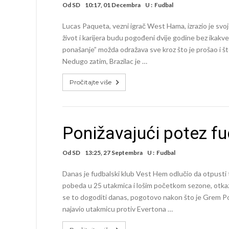
Od
SD
10:17, 01 Decembra
U :
Fudbal
Lucas Paqueta, vezni igrač West Hama, izrazio je svo
život i karijera budu pogođeni dvije godine bez ikak
ponašanje” možda odražava sve kroz što je prošao i što
Nedugo zatim, Brazilac je …
Pročitajte više
Ponižavajući potez f
Od
SD
13:25, 27 Septembra
U :
Fudbal
Danas je fudbalski klub Vest Hem odlučio da otpust
pobeda u 25 utakmica i lošim početkom sezone, otkaz 
se to dogoditi danas, pogotovo nakon što je Grem Pot
najavio utakmicu protiv Evertona …