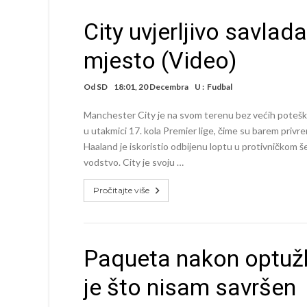
City uvjerljivo savla
mjesto (Video)
Od
SD
18:01, 20 Decembra
U :
Fudbal
Manchester City je na svom terenu bez većih potešk
u utakmici 17. kola Premier lige, čime su barem privre
Haaland je iskoristio odbijenu loptu u protivničko
vodstvo. City je svoju …
Pročitajte više
Paqueta nakon optužb
je što nisam savršen