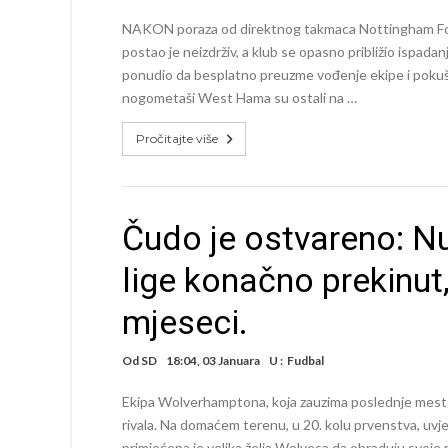
NAKON poraza od direktnog takmaca Nottingham For
postao je neizdrživ, a klub se opasno približio ispadanj
ponudio da besplatno preuzme vođenje ekipe i pokuš
nogometaši West Hama su ostali na …
Pročitajte više
Čudo je ostvareno: N
lige konačno prekinu
mjeseci.
Od
SD
18:04, 03 Januara
U :
Fudbal
Ekipa Wolverhamptona, koja zauzima poslednje mesto 
rivala. Na domaćem terenu, u 20. kolu prvenstva, uvj
primjećena je velika želja Wolvesa da obraduju svoje n