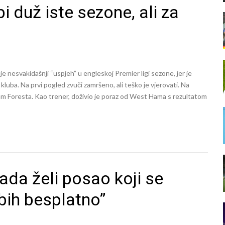
i duž iste sezone, ali za
e nesvakidašnji “uspjeh” u engleskoj Premier ligi sezone, jer je
 kluba. Na prvi pogled zvuči zamršeno, ali teško je vjerovati. Na
am Foresta. Kao trener, doživio je poraz od West Hama s rezultatom
ada želi posao koji se
 bih besplatno”