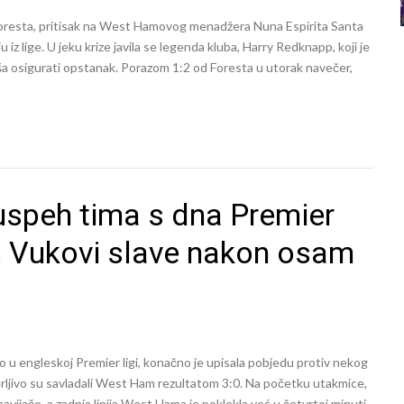
esta, pritisak na West Hamovog menadžera Nuna Espirita Santa
u iz lige. U jeku krize javila se legenda kluba, Harry Redknapp, koji je
a osigurati opstanak. Porazom 1:2 od Foresta u utorak navečer,
uspeh tima s dna Premier
t, Vukovi slave nakon osam
u engleskoj Premier ligi, konačno je upisala pobjedu protiv nekog
erljivo su savladali West Ham rezultatom 3:0. Na početku utakmice,
avijače, a zadnja linija West Hama je poklekla već u četvrtoj minuti.