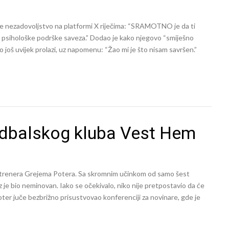
je nezadovoljstvo na platformi X riječima: “SRAMOTNO je da ti
ve psihološke podrške saveza.” Dodao je kako njegovo “smiješno
 još uvijek prolazi, uz napomenu: “Žao mi je što nisam savršen.”
udbalskog kluba Vest Hem
i trenera Grejema Potera. Sa skromnim učinkom od samo šest
je bio neminovan. Iako se očekivalo, niko nije pretpostavio da će
er juče bezbrižno prisustvovao konferenciji za novinare, gde je