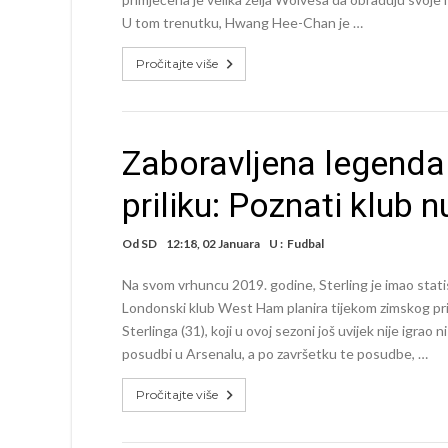
U tom trenutku, Hwang Hee-Chan je …
Pročitajte više
Zaboravljena legenda
priliku: Poznati klu
Od
SD
12:18, 02 Januara
U :
Fudbal
Na svom vrhuncu 2019. godine, Sterling je imao stati
Londonski klub West Ham planira tijekom zimskog pri
Sterlinga (31), koji u ovoj sezoni još uvijek nije igrao
posudbi u Arsenalu, a po završetku te posudbe, …
Pročitajte više