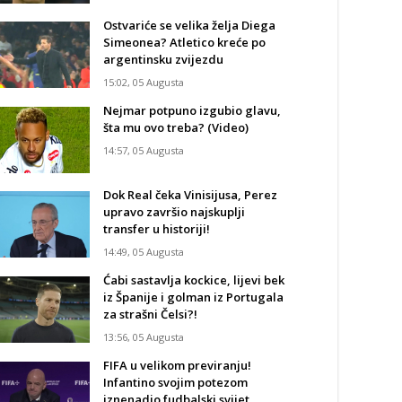
Ostvariće se velika želja Diega
Simeonea? Atletico kreće po
argentinsku zvijezdu
15:02, 05 Augusta
Nejmar potpuno izgubio glavu,
šta mu ovo treba? (Video)
14:57, 05 Augusta
Dok Real čeka Vinisijusa, Perez
upravo završio najskuplji
transfer u historiji!
14:49, 05 Augusta
Ćabi sastavlja kockice, lijevi bek
iz Španije i golman iz Portugala
za strašni Čelsi?!
13:56, 05 Augusta
FIFA u velikom previranju!
Infantino svojim potezom
iznenadio fudbalski svijet