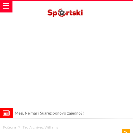
Mesi, Nejmar i Suarez ponovo zajedno?!
Bomba iz Madrida: Arda Güler u centru pažnje zbog ponude od 18
Početna
Tag Archives: Williams