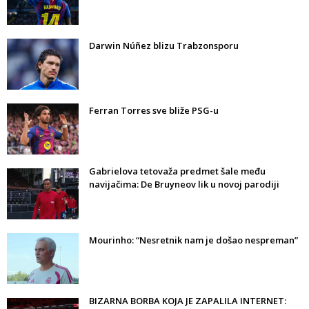
Darwin Núñez blizu Trabzonsporu
Ferran Torres sve bliže PSG-u
Gabrielova tetovaža predmet šale među
navijačima: De Bruyneov lik u novoj parodiji
Mourinho: “Nesretnik nam je došao nespreman”
BIZARNA BORBA KOJA JE ZAPALILA INTERNET: