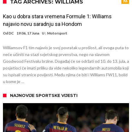
miliona eura!
Rashford se vratio u Manchester United. Odbija Tursku i Saudijsku
TAG ARCHIVES: WILLIAMS
Arabiju
Darwin Núñez blizu Trabzonsporu
Kao u dobra stara vremena Formule 1: Williams
Ferran Torres sve bliže PSG-u
najavio novu saradnju sa Hondom
Gabrielova tetovaža predmet šale među navijačima: De Bruyneov lik
Od
DC
19:06, 17 Juna
U :
Motorsport
u novoj parodiji
Mourinho: “Nesretnik nam je došao nespreman”
Williamsov F1 tim najavio je svoj povratak u prošlost, ali ovoga puta to
BIZARNA BORBA KOJA JE ZAPALILA INTERNET: Poznati teškaš
neće učiniti na stazi svjetskog prvenstva, nego na slavnom
prihvatio najluđi izazov karijere – sam protiv šestorice (Video)
VIDEO Viralni snimak iz Urugvaja: Ispucana lopta izazvala
Goodwood Festivalu brzine. Događaj će se održati od 10. do 13. jula, a
posjetioci će imati priliku da vide nekoliko legendarnih automobila koji
saobraćajnu nesreću
U Madridu iznenađeni nevjerovatnom ponudom za Ardu Gulera!
su ispisali stranice povijesti. Među njima će biti i Williams FW11, bolid
u kome je …
NAJNOVIJE SPORTSKE VIJESTI