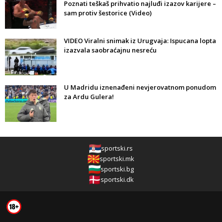
Poznati teškaš prihvatio najluđi izazov karijere –
sam protiv šestorice (Video)
VIDEO Viralni snimak iz Urugvaja: Ispucana lopta
izazvala saobraćajnu nesreću
U Madridu iznenađeni nevjerovatnom ponudom
za Ardu Gulera!
sportski.rs
sportski.mk
sportski.bg
sportski.dk