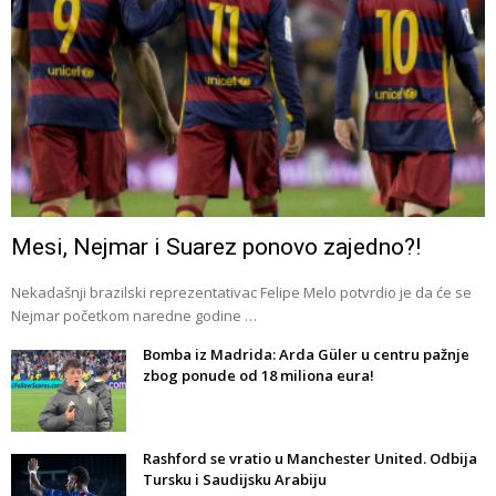
Mesi, Nejmar i Suarez ponovo zajedno?!
Nekadašnji brazilski reprezentativac Felipe Melo potvrdio je da će se
Nejmar početkom naredne godine …
Bomba iz Madrida: Arda Güler u centru pažnje
zbog ponude od 18 miliona eura!
Rashford se vratio u Manchester United. Odbija
Tursku i Saudijsku Arabiju