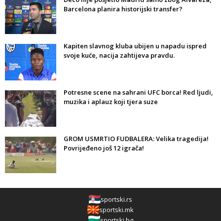
Barcelona planira historijski transfer?
Kapiten slavnog kluba ubijen u napadu ispred
svoje kuće, nacija zahtijeva pravdu.
Potresne scene na sahrani UFC borca! Red ljudi,
muzika i aplauz koji tjera suze
GROM USMRTIO FUDBALERA: Velika tragedija!
Povrijeđeno još 12 igrača!
sportski.rs
sportski.mk
sportski.bg