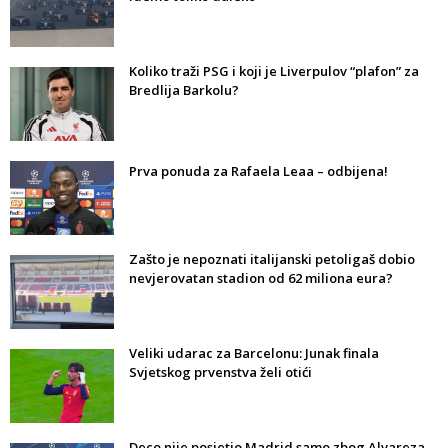
Koliko traži PSG i koji je Liverpulov “plafon” za
Bredlija Barkolu?
Prva ponuda za Rafaela Leaa – odbijena!
Zašto je nepoznati italijanski petoligaš dobio
nevjerovatan stadion od 62 miliona eura?
Veliki udarac za Barcelonu: Junak finala
Svjetskog prvenstva želi otići
Deco nije posjetio Madrid samo zbog Alvareza,