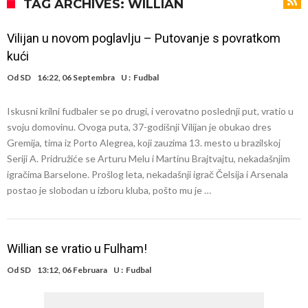
daleko”
Koliko traži PSG i koji je Liverpulov “plafon” za Bredlija Barkolu?
TAG ARCHIVES: WILLIAN
Prva ponuda za Rafaela Leaa – odbijena!
Vilijan u novom poglavlju – Putovanje s povratkom
Zašto je nepoznati italijanski petoligaš dobio nevjerovatan stadion
kući
od 62 miliona eura?
Veliki udarac za Barcelonu: Junak finala Svjetskog prvenstva želi otići
Od
SD
16:22, 06 Septembra
U :
Fudbal
Deco nije posjetio Madrid samo zbog Alvareza, Barcelona planira
Iskusni krilni fudbaler se po drugi, i verovatno poslednji put, vratio u
historijski transfer?
Kapiten slavnog kluba ubijen u napadu ispred svoje kuće, nacija
svoju domovinu. Ovoga puta, 37-godišnji Vilijan je obukao dres
zahtijeva pravdu.
Potresne scene na sahrani UFC borca! Red ljudi, muzika i aplauz koji
Gremija, tima iz Porto Alegrea, koji zauzima 13. mesto u brazilskoj
Seriji A. Pridružiće se Arturu Melu i Martinu Brajtvajtu, nekadašnjim
tjera suze
GROM USMRTIO FUDBALERA: Velika tragedija! Povrijeđeno još 12
igračima Barselone. Prošlog leta, nekadašnji igrač Čelsija i Arsenala
igrača!
postao je slobodan u izboru kluba, pošto mu je …
Willian se vratio u Fulham!
Od
SD
13:12, 06 Februara
U :
Fudbal