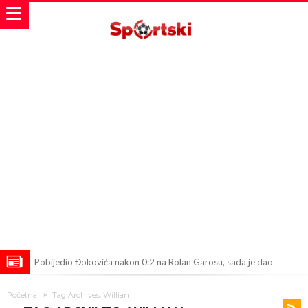
Pobijedio Đokovića nakon 0:2 na Rolan Garosu, sada je dao
sramotan komentar na njegov račun
Direktor FIA o drami Formule 1: “Ne možemo da idemo toliko
Početna
Tag Archives: Willian