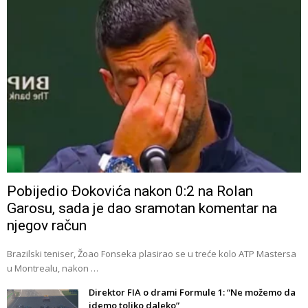
Pobijedio Đokovića nakon 0:2 na Rolan
Garosu, sada je dao sramotan komentar na
njegov račun
Brazilski teniser, Žoao Fonseka plasirao se u treće kolo ATP Mastersa
u Montrealu, nakon …
Direktor FIA o drami Formule 1: “Ne možemo da
idemo toliko daleko”