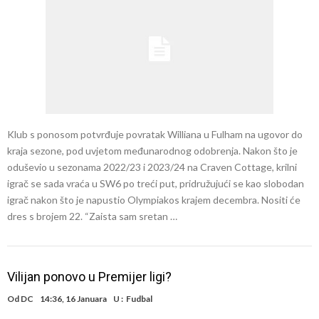
Klub s ponosom potvrđuje povratak Williana u Fulham na ugovor do
kraja sezone, pod uvjetom međunarodnog odobrenja. Nakon što je
oduševio u sezonama 2022/23 i 2023/24 na Craven Cottage, krilni
igrač se sada vraća u SW6 po treći put, pridružujući se kao slobodan
igrač nakon što je napustio Olympiakos krajem decembra. Nositi će
dres s brojem 22. “Zaista sam sretan …
Vilijan ponovo u Premijer ligi?
Od
DC
14:36, 16 Januara
U :
Fudbal