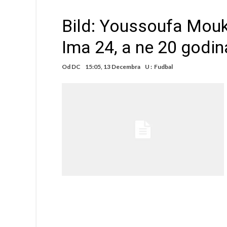
Bild: Youssoufa Mouko
Ima 24, a ne 20 godin
Od
DC
15:05, 13 Decembra
U :
Fudbal