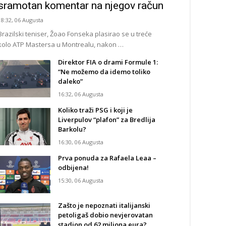
sramotan komentar na njegov račun
18:32, 06 Augusta
Brazilski teniser, Žoao Fonseka plasirao se u treće
kolo ATP Mastersa u Montrealu, nakon …
Direktor FIA o drami Formule 1:
“Ne možemo da idemo toliko
daleko”
16:32, 06 Augusta
Koliko traži PSG i koji je
Liverpulov “plafon” za Bredlija
Barkolu?
16:30, 06 Augusta
Prva ponuda za Rafaela Leaa –
odbijena!
15:30, 06 Augusta
Zašto je nepoznati italijanski
petoligaš dobio nevjerovatan
stadion od 62 miliona eura?