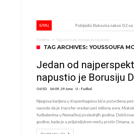
Pobijedio Đokovića nakon 0:2 na
БЛИЦ
Direktor FIA o drami Formule 1:
Početna
Tag Archives: Youssoufa Moukoko
Koliko traži PSG i koji je Liverpul
TAG ARCHIVES: YOUSSOUFA 
Prva ponuda za Rafaela Leaa – od
Jedan od najperspekt
Zašto je nepoznati italijanski pe
napustio je Borusiju
Veliki udarac za Barcelonu: Junak f
Deco nije posjetio Madrid samo zb
Od
SD
14:09, 29 Juna
U :
Fudbal
Kapiten slavnog kluba ubijen u na
Njegova karijera u Kopenhagenu biće potvrđena petog
Potresne scene na sahrani UFC borc
navode da je transfer vredan pet miliona evra. Muko
fudbalerima u Nemačkoj poslednjih godina. Debitova
GROM USMRTIO FUDBALERA: Velika
godine, kada je u prijateljskom meču protiv Omana, s
Pročitajte više