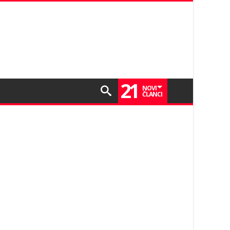
21
NOVI
ČLANCI