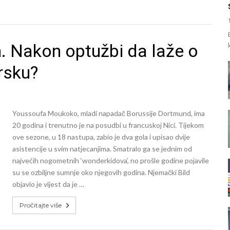
. Nakon optužbi da laže o
rsku?
Youssoufa Moukoko, mladi napadač Borussije Dortmund, ima
20 godina i trenutno je na posudbi u francuskoj Nici. Tijekom
ove sezone, u 18 nastupa, zabio je dva gola i upisao dvije
asistencije u svim natjecanjima. Smatralo ga se jednim od
najvećih nogometnih ‘wonderkidova’, no prošle godine pojavile
su se ozbiljne sumnje oko njegovih godina. Njemački Bild
objavio je vijest da je …
Pročitajte više