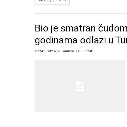
Bio je smatran čudom
godinama odlazi u Tu
Od
SD
13:16, 23 Januara
U :
Fudbal