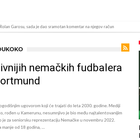
 Rolan Garosu, sada je dao sramotan komentar na njegov račun
 “Ne možemo da idemo toliko daleko”
ov “plafon” za Bredlija Barkolu?
MOUKOKO
bijena!
ivnijih nemačkih fudbalera
toligaš dobio nevjerovatan stadion od 62 miliona eura?
 Dortmund
inala Svjetskog prvenstva želi otići
og Alvareza, Barcelona planira historijski transfer?
padu ispred svoje kuće, nacija zahtijeva pravdu.
odišnjim ugovorom koji će trajati do leta 2030. godine. Mediji
a! Red ljudi, muzika i aplauz koji tjera suze
ko, rođen u Kamerunu, nesumnjivo je bio među najtalentovanijim
o je za seniorsku reprezentaciju Nemačke u novembru 2022.
 tragedija! Povrijeđeno još 12 igrača!
a manje od 18 godina, …