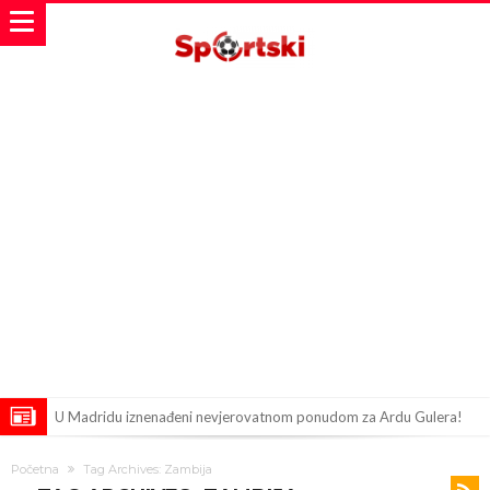
U Madridu iznenađeni nevjerovatnom ponudom za Ardu Gulera!
Španija na nogama, Barcelona i Real u strahu: “Novi Haaland” je
Početna
Tag Archives: Zambija