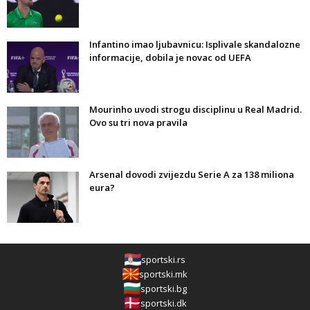
Infantino imao ljubavnicu: Isplivale skandalozne
informacije, dobila je novac od UEFA
Mourinho uvodi strogu disciplinu u Real Madrid.
Ovo su tri nova pravila
Arsenal dovodi zvijezdu Serie A za 138 miliona
eura?
sportski.rs
sportski.mk
sportski.bg
sportski.dk