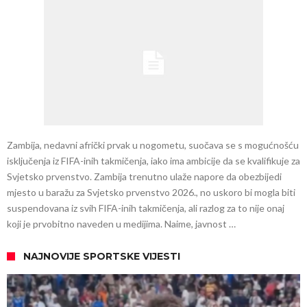
Zambija, nedavni afrički prvak u nogometu, suočava se s mogućnošću
isključenja iz FIFA-inih takmičenja, iako ima ambicije da se kvalifikuje za
Svjetsko prvenstvo. Zambija trenutno ulaže napore da obezbijedi
mjesto u baražu za Svjetsko prvenstvo 2026., no uskoro bi mogla biti
suspendovana iz svih FIFA-inih takmičenja, ali razlog za to nije onaj
koji je prvobitno naveden u medijima. Naime, javnost …
NAJNOVIJE SPORTSKE VIJESTI