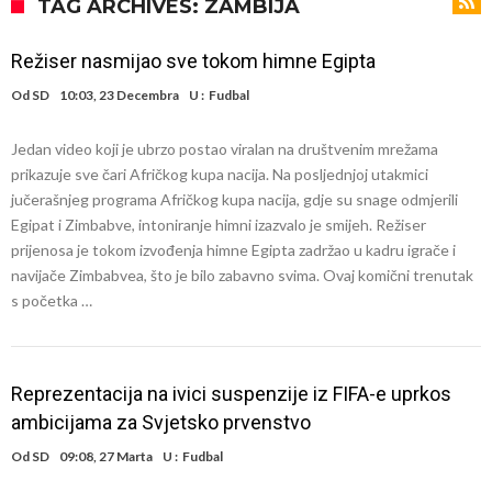
odabrao!
Marciniak objasnio zašto nije isključio Messija: Navijači i stručnjaci su
TAG ARCHIVES: ZAMBIJA
zaprepašteni njegovim riječima
Milan smanjuje tim
Režiser nasmijao sve tokom himne Egipta
Hidratacijske pauze postale su biznis: FIFA ih ne planira ukinuti
Od
SD
10:03, 23 Decembra
U :
Fudbal
Potpuni obračun – Barselona preotima najvažniji letnji transfer
Jedan video koji je ubrzo postao viralan na društvenim mrežama
Atletika?!
Ovo se Novaku nikad nije dešavalo: Sinner i Alcaraz odustaju, a
prikazuje sve čari Afričkog kupa nacija. Na posljednjoj utakmici
Zverev se odmah “raspao”
Infantino imao ljubavnicu: Isplivale skandalozne informacije, dobila je
jučerašnjeg programa Afričkog kupa nacija, gdje su snage odmjerili
Egipat i Zimbabve, intoniranje himni izazvalo je smijeh. Režiser
novac od UEFA
Mourinho uvodi strogu disciplinu u Real Madrid. Ovo su tri nova
prijenosa je tokom izvođenja himne Egipta zadržao u kadru igrače i
pravila
Arsenal dovodi zvijezdu Serie A za 138 miliona eura?
navijače Zimbabvea, što je bilo zabavno svima. Ovaj komični trenutak
s početka …
Reprezentacija na ivici suspenzije iz FIFA-e uprkos
ambicijama za Svjetsko prvenstvo
Od
SD
09:08, 27 Marta
U :
Fudbal