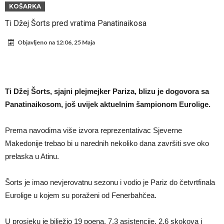
daleko”
Koliko traži PSG i koji je Liverpulov “plafon” za Bredlija Barkolu?
KOŠARKA
Prva ponuda za Rafaela Leaa – odbijena!
Ti Džej Šorts pred vratima Panatinaikosa
Zašto je nepoznati italijanski petoligaš dobio nevjerovatan stadion
Objavljeno na
12:06, 25 Maja
od 62 miliona eura?
Veliki udarac za Barcelonu: Junak finala Svjetskog prvenstva želi otići
Deco nije posjetio Madrid samo zbog Alvareza, Barcelona planira
historijski transfer?
Kapiten slavnog kluba ubijen u napadu ispred svoje kuće, nacija
Ti Džej Šorts, sjajni plejmejker Pariza, blizu je dogovora sa
zahtijeva pravdu.
Potresne scene na sahrani UFC borca! Red ljudi, muzika i aplauz koji
Panatinaikosom, još uvijek aktuelnim šampionom Eurolige.
tjera suze
GROM USMRTIO FUDBALERA: Velika tragedija! Povrijeđeno još 12
Prema navodima više izvora reprezentativac Sjeverne
igrača!
Makedonije trebao bi u narednih nekoliko dana završiti sve oko
prelaska u Atinu.
Šorts je imao nevjerovatnu sezonu i vodio je Pariz do četvrtfinala
Eurolige u kojem su poraženi od Fenerbahčea.
U prosjeku je bilježio 19 poena, 7,3 asistencije, 2,6 skokova i