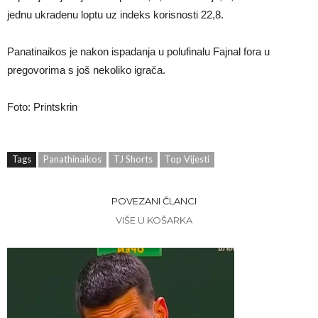
jednu ukradenu loptu uz indeks korisnosti 22,8.
Panatinaikos je nakon ispadanja u polufinalu Fajnal fora u
pregovorima s još nekoliko igrača.
Foto: Printskrin
Tags
Panathinaikos
TJ Shorts
Top Vijesti
POVEZANI ČLANCI
VIŠE U KOŠARKA