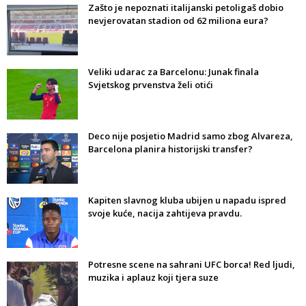
Zašto je nepoznati italijanski petoligaš dobio
nevjerovatan stadion od 62 miliona eura?
Veliki udarac za Barcelonu: Junak finala
Svjetskog prvenstva želi otići
Deco nije posjetio Madrid samo zbog Alvareza,
Barcelona planira historijski transfer?
Kapiten slavnog kluba ubijen u napadu ispred
svoje kuće, nacija zahtijeva pravdu.
Potresne scene na sahrani UFC borca! Red ljudi,
muzika i aplauz koji tjera suze