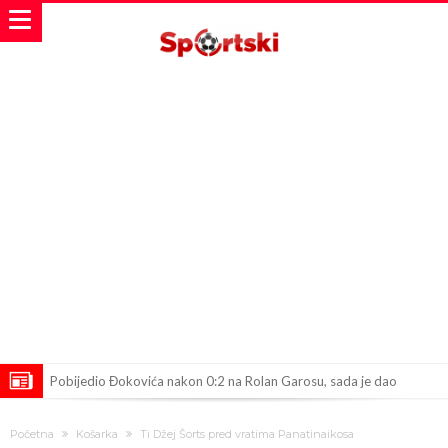
Pobijedio Đokovića nakon 0:2 na Rolan Garosu, sada je dao
sramotan komentar na njegov račun
Direktor FIA o drami Formule 1: “Ne možemo da idemo toliko
Početna
Košarka
Ti Džej Šorts pred vratima Panatinaikosa