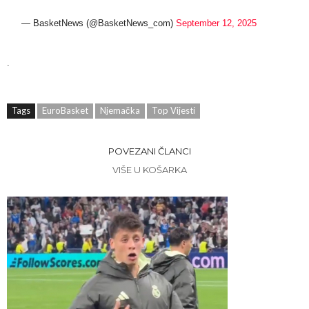
— BasketNews (@BasketNews_com)
September 12, 2025
.
Tags
EuroBasket
Njemačka
Top Vijesti
POVEZANI ČLANCI
VIŠE U KOŠARKA