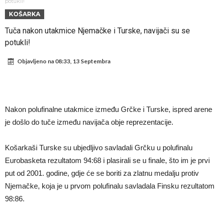
odabrao!
Marciniak objasnio zašto nije isključio Messija: Navijači i stručnjaci su
potukli!
KOŠARKA
zaprepašteni njegovim riječima
Milan smanjuje tim
Tuča nakon utakmice Njemačke i Turske, navijači su se
Hidratacijske pauze postale su biznis: FIFA ih ne planira ukinuti
potukli!
Potpuni obračun – Barselona preotima najvažniji letnji transfer
Objavljeno na
08:33, 13 Septembra
Atletika?!
Ovo se Novaku nikad nije dešavalo: Sinner i Alcaraz odustaju, a
Zverev se odmah “raspao”
Infantino imao ljubavnicu: Isplivale skandalozne informacije, dobila je
novac od UEFA
Mourinho uvodi strogu disciplinu u Real Madrid. Ovo su tri nova
Nakon polufinalne utakmice između Grčke i Turske, ispred arene
pravila
Arsenal dovodi zvijezdu Serie A za 138 miliona eura?
je došlo do tuče između navijača obje reprezentacije.
Košarkaši Turske su ubjedljivo savladali Grčku u polufinalu
Eurobasketa rezultatom 94:68 i plasirali se u finale, što im je prvi
put od 2001. godine, gdje će se boriti za zlatnu medalju protiv
Njemačke, koja je u prvom polufinalu savladala Finsku rezultatom
98:86.