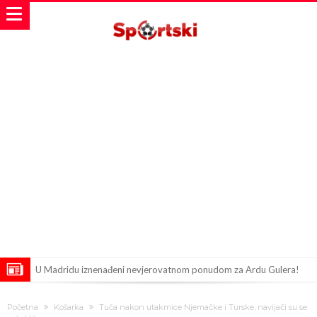
U Madridu iznenađeni nevjerovatnom ponudom za Ardu Gulera!
Španija na nogama, Barcelona i Real u strahu: “Novi Haaland” je
Početna
Košarka
Tuča nakon utakmice Njemačke i Turske, navijači su se