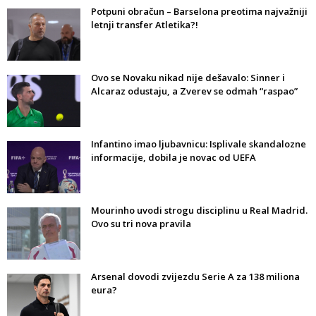
Potpuni obračun – Barselona preotima najvažniji
letnji transfer Atletika?!
Ovo se Novaku nikad nije dešavalo: Sinner i
Alcaraz odustaju, a Zverev se odmah “raspao”
Infantino imao ljubavnicu: Isplivale skandalozne
informacije, dobila je novac od UEFA
Mourinho uvodi strogu disciplinu u Real Madrid.
Ovo su tri nova pravila
Arsenal dovodi zvijezdu Serie A za 138 miliona
eura?