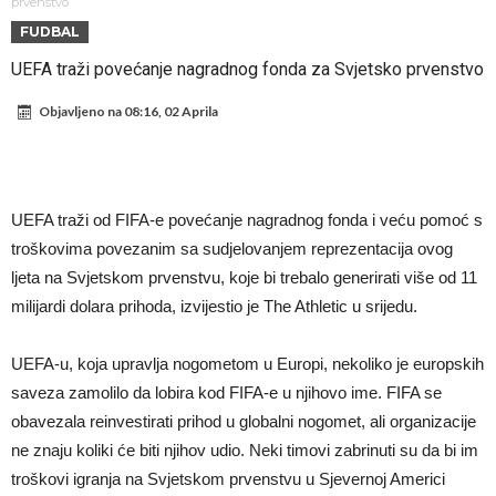
Đani Infantino uzvraća udarac, ko ga je sve podržao do sada?
prvenstvo
FUDBAL
Manchester City pronašao idealnu zamjenu za Rodrija
UEFA traži povećanje nagradnog fonda za Svjetsko prvenstvo
Samo dva fudbalska velikana uspjela su ostvariti “nemoguće”! Jedan
Objavljeno na
08:16, 02 Aprila
od njih je Messi, znate li ko je drugi?
Прijelom u transferu Romera? Inter nema dovoljno sredstava,
Atletico prati situaciju.
GOTOVO JE! Čelsi dovodi novog lijevog beka – transfer vrijedan 21
milion eura
Atletico Madrid donosi neočekivanu odluku!
UEFA traži od FIFA-e povećanje nagradnog fonda i veću pomoć s
Rafael Leao dobio novu ponudu iz Turske
troškovima povezanim sa sudjelovanjem reprezentacija ovog
U Firenci poludili za Mastantounom
ljeta na Svjetskom prvenstvu, koje bi trebalo generirati više od 11
milijardi dolara prihoda, izvijestio je The Athletic u srijedu.
UEFA-u, koja upravlja nogometom u Europi, nekoliko je europskih
saveza zamolilo da lobira kod FIFA-e u njihovo ime. FIFA se
obavezala reinvestirati prihod u globalni nogomet, ali organizacije
ne znaju koliki će biti njihov udio. Neki timovi zabrinuti su da bi im
troškovi igranja na Svjetskom prvenstvu u Sjevernoj Americi