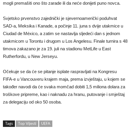
mogli premašiti ono što zarade ili da neće donijeti puno novca.
Svjetsko prvenstvo zajednički je sjevernoamerički poduhvat
SAD-a, Meksika i Kanade, a počinje 11. juna s dvije utakmice u
Ciudad de México, a zatim se nastavlja sljedeći dan s jednom
utakmicom u Torontu i drugom u Los Angelesu. Finale turnira s 48
timova zakazano je za 19. juli na stadionu MetLife u East
Rutherfordu, u New Jerseyu.
Očekuje se da će se pitanje isplate raspravljati na Kongresu
FIFA-e u Vancouveru krajem maja, prema izvještaju, u kojem se
također navodi da će svaka momčad dobiti 1,5 miliona dolara za
troškove pripreme, kao i naknadu za hranu, putovanje i smještaj
za delegaciju od oko 50 osoba.
Tags
Top Vijesti
UEFA