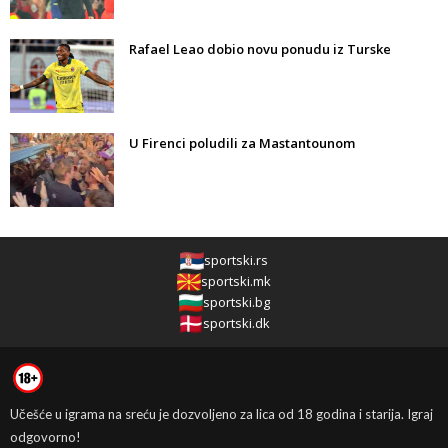
Rafael Leao dobio novu ponudu iz Turske
U Firenci poludili za Mastantounom
sportski.rs
sportski.mk
sportski.bg
sportski.dk
Učešće u igrama na sreću je dozvoljeno za lica od 18 godina i starija. Igraj
odgovorno!