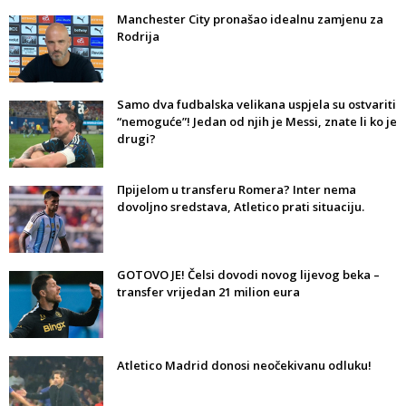
Manchester City pronašao idealnu zamjenu za
Rodrija
Samo dva fudbalska velikana uspjela su ostvariti
“nemoguće”! Jedan od njih je Messi, znate li ko je
drugi?
Прijelom u transferu Romera? Inter nema
dovoljno sredstava, Atletico prati situaciju.
GOTOVO JE! Čelsi dovodi novog lijevog beka –
transfer vrijedan 21 milion eura
Atletico Madrid donosi neočekivanu odluku!