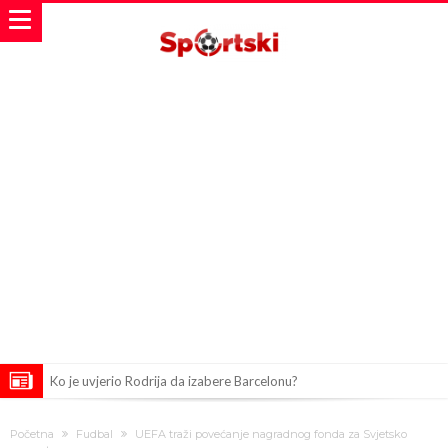
Ko je uvjerio Rodrija da izabere Barcelonu?
Ulazim na stadion da raznesem Mesija sa četiri bombe
Početna
Fudbal
UEFA traži povećanje nagradnog fonda za Svjetsko