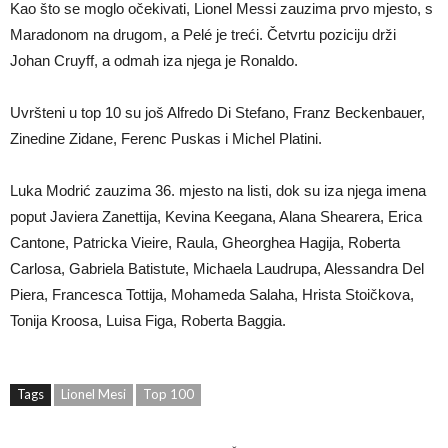
Kao što se moglo očekivati, Lionel Messi zauzima prvo mjesto, s
Maradonom na drugom, a Pelé je treći. Četvrtu poziciju drži
Johan Cruyff, a odmah iza njega je Ronaldo.
Uvršteni u top 10 su još Alfredo Di Stefano, Franz Beckenbauer,
Zinedine Zidane, Ferenc Puskas i Michel Platini.
Luka Modrić zauzima 36. mjesto na listi, dok su iza njega imena
poput Javiera Zanettija, Kevina Keegana, Alana Shearera, Erica
Cantone, Patricka Vieire, Raula, Gheorghea Hagija, Roberta
Carlosa, Gabriela Batistute, Michaela Laudrupa, Alessandra Del
Piera, Francesca Tottija, Mohameda Salaha, Hrista Stoičkova,
Tonija Kroosa, Luisa Figa, Roberta Baggia.
Tags
Lionel Mesi
Top 100