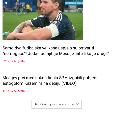
Samo dva fudbalska velikana uspjela su ostvariti
“nemoguće”! Jedan od njih je Messi, znate li ko je drugi?
09:12, 07 Augusta
Mesijev prvi meč nakon finala SP – izgubili pobjedu
autogolom Kazemira na debiju (VIDEO)
11:15, 02 Augusta
Pročitajte povezane članke