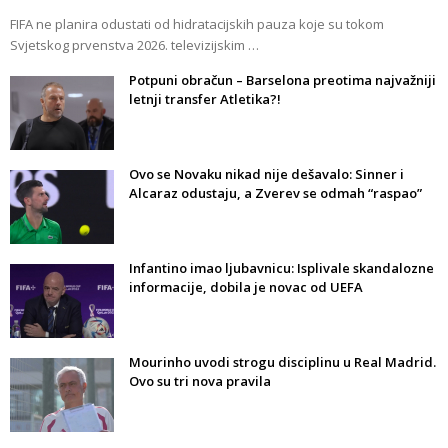
FIFA ne planira odustati od hidratacijskih pauza koje su tokom
Svjetskog prvenstva 2026. televizijskim …
Potpuni obračun – Barselona preotima najvažniji
letnji transfer Atletika?!
Ovo se Novaku nikad nije dešavalo: Sinner i
Alcaraz odustaju, a Zverev se odmah “raspao”
Infantino imao ljubavnicu: Isplivale skandalozne
informacije, dobila je novac od UEFA
Mourinho uvodi strogu disciplinu u Real Madrid.
Ovo su tri nova pravila