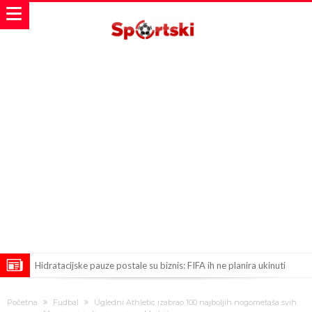
Hidratacijske pauze postale su biznis: FIFA ih ne planira ukinuti
Potpuni obračun – Barselona preotima najvažniji letnji transfer
Početna
Fudbal
Ugledni Athletic izabrao 100 najboljih nogometaša svih