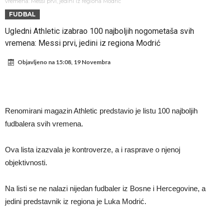
Atletika?!
Ovo se Novaku nikad nije dešavalo: Sinner i Alcaraz odustaju, a
vremena: Messi prvi, jedini iz regiona Modrić
FUDBAL
Zverev se odmah “raspao”
Infantino imao ljubavnicu: Isplivale skandalozne informacije, dobila je
Ugledni Athletic izabrao 100 najboljih nogometaša svih
novac od UEFA
Mourinho uvodi strogu disciplinu u Real Madrid. Ovo su tri nova
vremena: Messi prvi, jedini iz regiona Modrić
pravila
Arsenal dovodi zvijezdu Serie A za 138 miliona eura?
Objavljeno na
15:08, 19 Novembra
Francuski sudija optužen za porodično nasilje. Prijeti mu 18 mjeseci
zatvora
Jake Paul kreće u rušenje UFC-a
Mudrik se vratio na teren nakon više od 600 dana. Odmah ide na
Renomirani magazin Athletic predstavio je listu 100 najboljih
posudbu?
Real Madrid odlučio: Endrick ide u Premier ligu!
fudbalera svih vremena.
Ova lista izazvala je kontroverze, a i rasprave o njenoj
objektivnosti.
Na listi se ne nalazi nijedan fudbaler iz Bosne i Hercegovine, a
jedini predstavnik iz regiona je Luka Modrić.