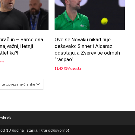
bračun – Barselona
Ovo se Novaku nikad nije
ajvažniji letnji
dešavalo: Sinner i Alcaraz
tletika?!
odustaju, a Zverev se odmah
“raspao”
sta
11:45, 08 Augusta
ajte povezane članke
tski.dk
 od 18 godina i starija. Igraj odgovorno!