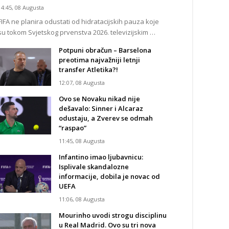
14:45, 08 Augusta
FIFA ne planira odustati od hidratacijskih pauza koje
su tokom Svjetskog prvenstva 2026. televizijskim …
Potpuni obračun – Barselona
preotima najvažniji letnji
transfer Atletika?!
12:07, 08 Augusta
Ovo se Novaku nikad nije
dešavalo: Sinner i Alcaraz
odustaju, a Zverev se odmah
“raspao”
11:45, 08 Augusta
Infantino imao ljubavnicu:
Isplivale skandalozne
informacije, dobila je novac od
UEFA
11:06, 08 Augusta
Mourinho uvodi strogu disciplinu
u Real Madrid. Ovo su tri nova