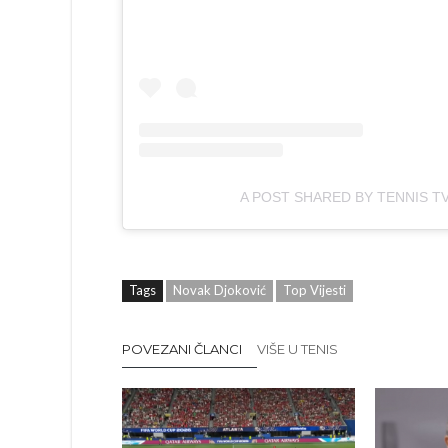
A POST SHARED BY TENNIS T
Tags
Novak Djoković
Top Vijesti
POVEZANI ČLANCI
VIŠE U TENIS