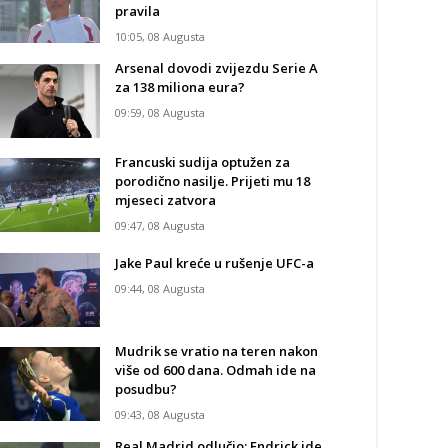
pravila
10:05, 08 Augusta
Arsenal dovodi zvijezdu Serie A
za 138 miliona eura?
09:59, 08 Augusta
Francuski sudija optužen za
porodično nasilje. Prijeti mu 18
mjeseci zatvora
09:47, 08 Augusta
Jake Paul kreće u rušenje UFC-a
09:44, 08 Augusta
Mudrik se vratio na teren nakon
više od 600 dana. Odmah ide na
posudbu?
09:43, 08 Augusta
Real Madrid odlučio: Endrick ide