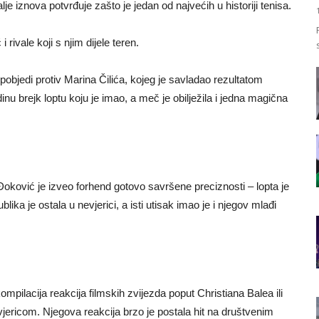
je iznova potvrđuje zašto je jedan od najvećih u historiji tenisa.
rivale koji s njim dijele teren.
pobjedi protiv Marina Čilića, kojeg je savladao rezultatom
dinu brejk loptu koju je imao, a meč je obilježila i jedna magična
ković je izveo forhend gotovo savršene preciznosti – lopta je
ublika je ostala u nevjerici, a isti utisak imao je i njegov mlađi
mpilacija reakcija filmskih zvijezda poput Christiana Balea ili
jericom. Njegova reakcija brzo je postala hit na društvenim