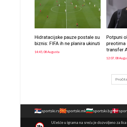
Hidratacijske pauze postale su
Potpuni o
biznis: FIFA ih ne planira ukinuti
preotima n
transfer A
14:45, 08 Augusta
12:07, 08 Augu
Pročit
sportski.rs
sportski.mk
sportski.bg
spor
Učešće u igrama na sreću je dozvoljeno za lica