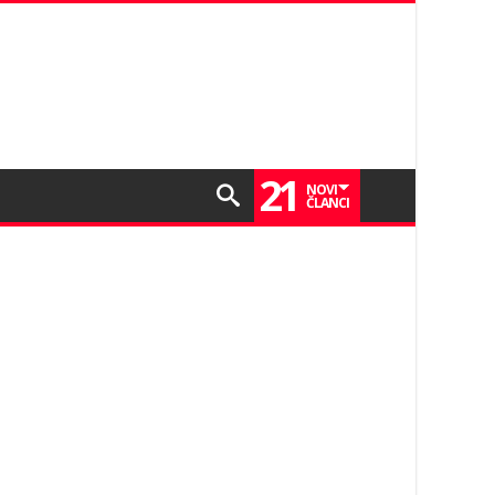
21
NOVI
ČLANCI