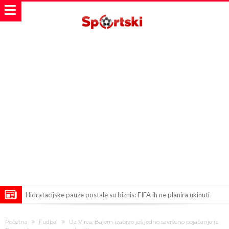
Hidratacijske pauze postale su biznis: FIFA ih ne planira ukinuti
Potpuni obračun – Barselona preotima najvažniji letnji transfer
Početna
Fudbal
Uz Virca, Bajern izabrao još jedno savršeno pojačanje iz