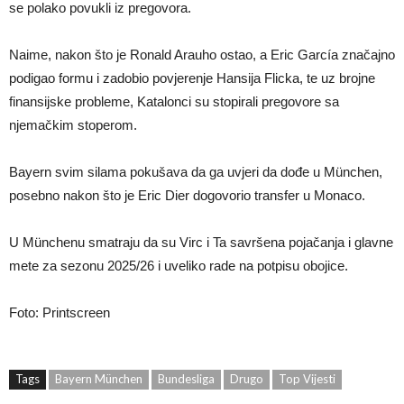
se polako povukli iz pregovora.
Naime, nakon što je Ronald Arauho ostao, a Eric García značajno
podigao formu i zadobio povjerenje Hansija Flicka, te uz brojne
finansijske probleme, Katalonci su stopirali pregovore sa
njemačkim stoperom.
Bayern svim silama pokušava da ga uvjeri da dođe u München,
posebno nakon što je Eric Dier dogovorio transfer u Monaco.
U Münchenu smatraju da su Virc i Ta savršena pojačanja i glavne
mete za sezonu 2025/26 i uveliko rade na potpisu obojice.
Foto: Printscreen
Tags
Bayern München
Bundesliga
Drugo
Top Vijesti