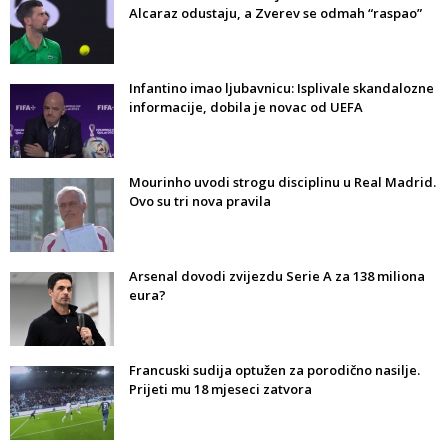
Alcaraz odustaju, a Zverev se odmah “raspao”
Infantino imao ljubavnicu: Isplivale skandalozne
informacije, dobila je novac od UEFA
Mourinho uvodi strogu disciplinu u Real Madrid.
Ovo su tri nova pravila
Arsenal dovodi zvijezdu Serie A za 138 miliona
eura?
Francuski sudija optužen za porodično nasilje.
Prijeti mu 18 mjeseci zatvora