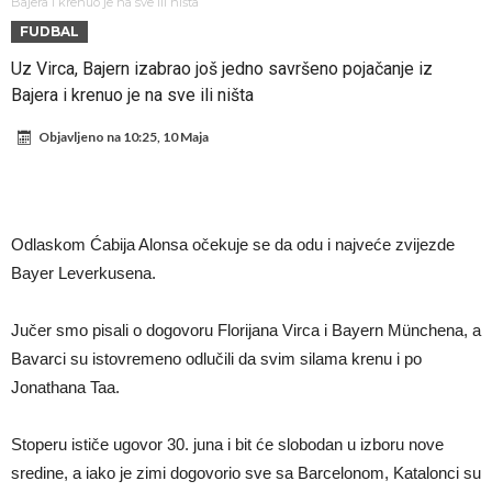
Atletika?!
Ovo se Novaku nikad nije dešavalo: Sinner i Alcaraz odustaju, a
Bajera i krenuo je na sve ili ništa
FUDBAL
Zverev se odmah “raspao”
Infantino imao ljubavnicu: Isplivale skandalozne informacije, dobila je
Uz Virca, Bajern izabrao još jedno savršeno pojačanje iz
novac od UEFA
Mourinho uvodi strogu disciplinu u Real Madrid. Ovo su tri nova
Bajera i krenuo je na sve ili ništa
pravila
Arsenal dovodi zvijezdu Serie A za 138 miliona eura?
Objavljeno na
10:25, 10 Maja
Francuski sudija optužen za porodično nasilje. Prijeti mu 18 mjeseci
zatvora
Jake Paul kreće u rušenje UFC-a
Mudrik se vratio na teren nakon više od 600 dana. Odmah ide na
Odlaskom Ćabija Alonsa očekuje se da odu i najveće zvijezde
posudbu?
Real Madrid odlučio: Endrick ide u Premier ligu!
Bayer Leverkusena.
Jučer smo pisali o dogovoru Florijana Virca i Bayern Münchena, a
Bavarci su istovremeno odlučili da svim silama krenu i po
Jonathana Taa.
Stoperu ističe ugovor 30. juna i bit će slobodan u izboru nove
sredine, a iako je zimi dogovorio sve sa Barcelonom, Katalonci su