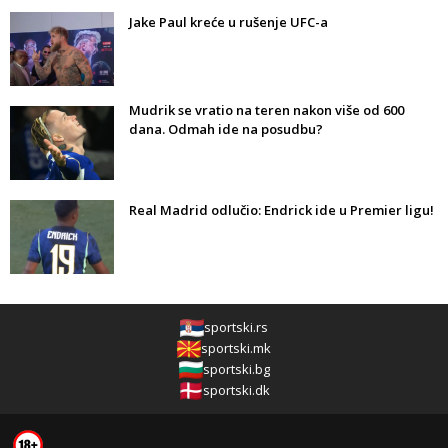
Jake Paul kreće u rušenje UFC-a
Mudrik se vratio na teren nakon više od 600
dana. Odmah ide na posudbu?
Real Madrid odlučio: Endrick ide u Premier ligu!
sportski.rs
sportski.mk
sportski.bg
sportski.dk