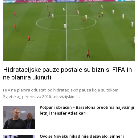
Hidratacijske pauze postale su biznis: FIFA ih
ne planira ukinuti
FIFA ne planira odustati od hidratacijskih pauza koje su tokom
Svjetskog prvenstva 2026. televizijskim …
Potpuni obračun – Barselona preotima najvažniji
letnji transfer Atletika?!
Ovo se Novaku nikad nije dešavalo: Sinner i