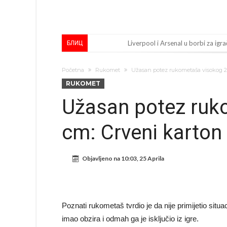
Liverpool i Arsenal u borbi za igra
БЛИЦ
Dilema više ne postoji – Datum d
Početna
Rukomet
Užasan potez rukometaša visokog 21
Engleski reprezentativac optuže
RUKOMET
Suđenje o smrti Maradone: Noge su
Užasan potez ruk
Ko je uvjerio Rodrija da izabere 
cm: Crveni karton
Ulazim na stadion da raznesem Me
Đani Infantino uzvraća udarac, ko
Objavljeno na
10:03, 25 Aprila
Manchester City pronašao idealnu
Samo dva fudbalska velikana uspjel
Прijelom u transferu Romera? Inter
Poznati rukometaš tvrdio je da nije primijetio situ
imao obzira i odmah ga je isključio iz igre.