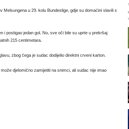
iv Melsungena u 29. kolu Bundeslige, gdje su domaćini slavili s
 i postigao jedan gol. No, sve oči bile su uprte u prekršaj
atnih 215 centimetara.
avu, zbog čega je sudac dodijelio direktni crveni karton.
 se može djelomično zamijetiti na snimci, ali sudac nije imao