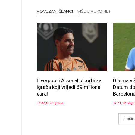
POVEZANI ČLANCI
VIŠE U RUKOMET
Liverpool i Arsenal u borbi za
Dilema vi
igrača koji vrijedi 69 miliona
Datum dol
eura!
Barcelon
17:32, 07 Augusta
17:31, 07 Augu
Pročit