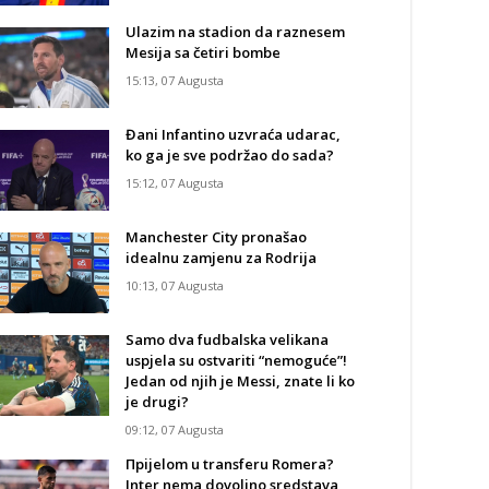
Ulazim na stadion da raznesem
Mesija sa četiri bombe
15:13, 07 Augusta
Đani Infantino uzvraća udarac,
ko ga je sve podržao do sada?
15:12, 07 Augusta
Manchester City pronašao
idealnu zamjenu za Rodrija
10:13, 07 Augusta
Samo dva fudbalska velikana
uspjela su ostvariti “nemoguće”!
Jedan od njih je Messi, znate li ko
je drugi?
09:12, 07 Augusta
Прijelom u transferu Romera?
Inter nema dovoljno sredstava,