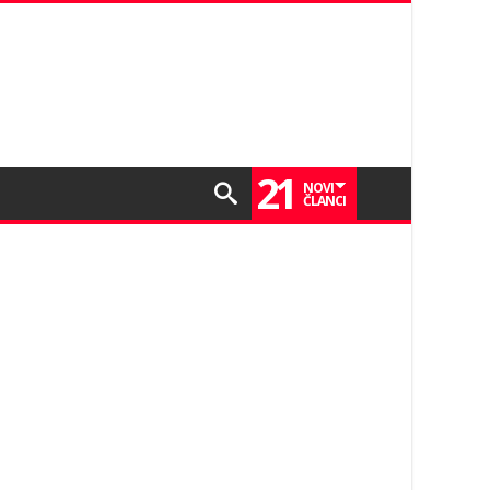
21
NOVI
ČLANCI