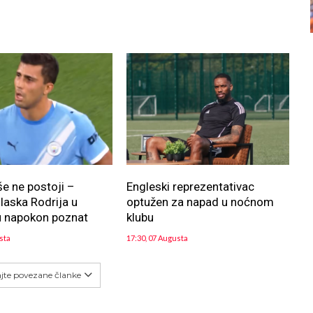
še ne postoji –
Engleski reprezentativac
aska Rodrija u
optužen za napad u noćnom
u napokon poznat
klubu
sta
17:30, 07 Augusta
ajte povezane članke