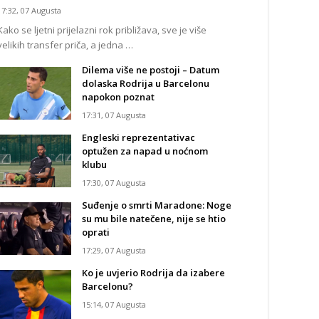
17:32, 07 Augusta
Kako se ljetni prijelazni rok približava, sve je više
velikih transfer priča, a jedna …
Dilema više ne postoji – Datum
dolaska Rodrija u Barcelonu
napokon poznat
17:31, 07 Augusta
Engleski reprezentativac
optužen za napad u noćnom
klubu
17:30, 07 Augusta
Suđenje o smrti Maradone: Noge
su mu bile natečene, nije se htio
oprati
17:29, 07 Augusta
Ko je uvjerio Rodrija da izabere
Barcelonu?
15:14, 07 Augusta