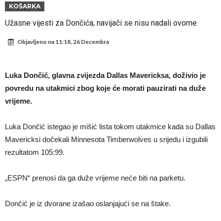
Atletika?!
Ovo se Novaku nikad nije dešavalo: Sinner i Alcaraz odustaju, a
KOŠARKA
Zverev se odmah “raspao”
Infantino imao ljubavnicu: Isplivale skandalozne informacije, dobila je
Užasne vijesti za Dončića; navijači se nisu nadali ovome.
novac od UEFA
Mourinho uvodi strogu disciplinu u Real Madrid. Ovo su tri nova
Objavljeno na
11:18, 26 Decembra
pravila
Arsenal dovodi zvijezdu Serie A za 138 miliona eura?
Francuski sudija optužen za porodično nasilje. Prijeti mu 18 mjeseci
Luka Dončić, glavna zvijezda Dallas Mavericksa, doživio je
zatvora
Jake Paul kreće u rušenje UFC-a
povredu na utakmici zbog koje će morati pauzirati na duže
vrijeme.
Mudrik se vratio na teren nakon više od 600 dana. Odmah ide na
posudbu?
Real Madrid odlučio: Endrick ide u Premier ligu!
Luka Dončić istegao je mišić lista tokom utakmice kada su Dallas
Mavericksi dočekali Minnesota Timberwolves u srijedu i izgubili
rezultatom 105:99.
„ESPN“ prenosi da ga duže vrijeme neće biti na parketu.
Dončić je iz dvorane izašao oslanjajući se na štake.