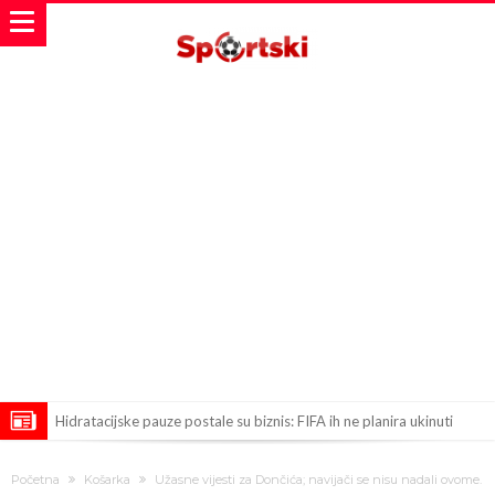
Hidratacijske pauze postale su biznis: FIFA ih ne planira ukinuti
Potpuni obračun – Barselona preotima najvažniji letnji transfer
Početna
Košarka
Užasne vijesti za Dončića; navijači se nisu nadali ovome.