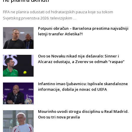
FIFA ne planira odustati od hidratacijskih pauza koje su tokom
Svjetskog prvenstva 2026. televizijskim …
Potpuni obračun – Barselona preotima najvažniji
letnji transfer Atletika?!
Ovo se Novaku nikad nije dešavalo: Sinner i
Alcaraz odustaju, a Zverev se odmah “raspao”
Infantino imao ljubavnicu: Isplivale skandalozne
informacije, dobila je novac od UEFA
Mourinho uvodi strogu disciplinu u Real Madrid.
Ovo su tri nova pravila