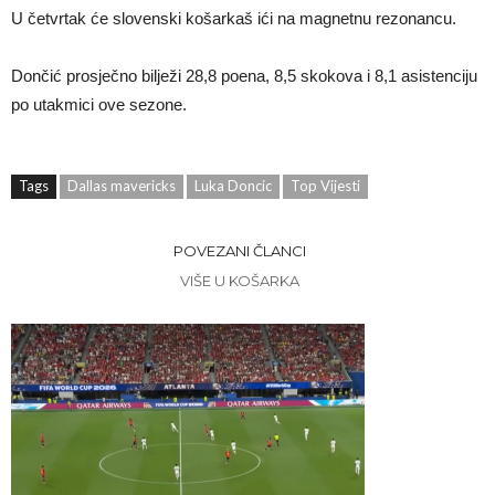
U četvrtak će slovenski košarkaš ići na magnetnu rezonancu.
Dončić prosječno bilježi 28,8 poena, 8,5 skokova i 8,1 asistenciju
po utakmici ove sezone.
Tags
Dallas mavericks
Luka Doncic
Top Vijesti
POVEZANI ČLANCI
VIŠE U KOŠARKA