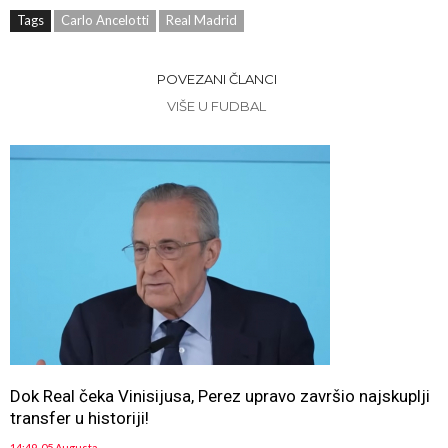
Tags
Carlo Ancelotti
Real Madrid
POVEZANI ČLANCI
VIŠE U FUDBAL
Dok Real čeka Vinisijusa, Perez upravo završio najskuplji
transfer u historiji!
14:49, 05 Augusta