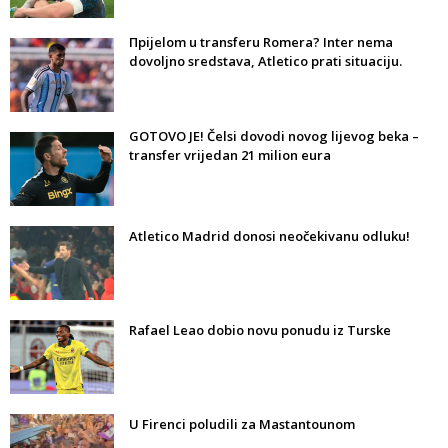
Прijelom u transferu Romera? Inter nema
dovoljno sredstava, Atletico prati situaciju.
GOTOVO JE! Čelsi dovodi novog lijevog beka –
transfer vrijedan 21 milion eura
Atletico Madrid donosi neočekivanu odluku!
Rafael Leao dobio novu ponudu iz Turske
U Firenci poludili za Mastantounom