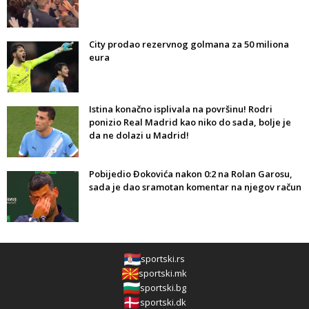
City prodao rezervnog golmana za 50 miliona
eura
Istina konačno isplivala na površinu! Rodri
ponizio Real Madrid kao niko do sada, bolje je
da ne dolazi u Madrid!
Pobijedio Đokovića nakon 0:2 na Rolan Garosu,
sada je dao sramotan komentar na njegov račun
sportski.rs
sportski.mk
sportski.bg
sportski.dk