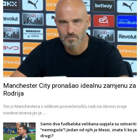
Manchester City pronašao idealnu zamjenu za
Rodrija
Tim iz Manchestera s velikom posvećenošću radi na obnovi svoje
sredine terena jer je …
Samo dva fudbalska velikana uspjela su ostvariti
“nemoguće”! Jedan od njih je Messi, znate li ko je
drugi?