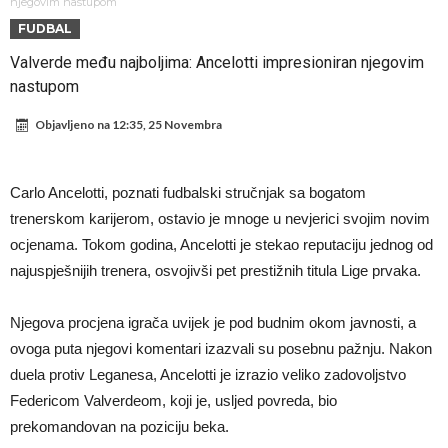
od njih je Messi, znate li ko je drugi?
Прijelom u transferu Romera? Inter nema dovoljno sredstava,
njegovim nastupom
FUDBAL
Atletico prati situaciju.
GOTOVO JE! Čelsi dovodi novog lijevog beka – transfer vrijedan 21
Valverde među najboljima: Ancelotti impresioniran njegovim
milion eura
Atletico Madrid donosi neočekivanu odluku!
nastupom
Rafael Leao dobio novu ponudu iz Turske
Objavljeno na
12:35, 25 Novembra
U Firenci poludili za Mastantounom
City prodao rezervnog golmana za 50 miliona eura
Carlo Ancelotti, poznati fudbalski stručnjak sa bogatom
Istina konačno isplivala na površinu! Rodri ponizio Real Madrid kao
trenerskom karijerom, ostavio je mnoge u nevjerici svojim novim
niko do sada, bolje je da ne dolazi u Madrid!
Pobijedio Đokovića nakon 0:2 na Rolan Garosu, sada je dao
ocjenama. Tokom godina, Ancelotti je stekao reputaciju jednog od
najuspješnijih trenera, osvojivši pet prestižnih titula Lige prvaka.
sramotan komentar na njegov račun
Njegova procjena igrača uvijek je pod budnim okom javnosti, a
ovoga puta njegovi komentari izazvali su posebnu pažnju. Nakon
duela protiv Leganesa, Ancelotti je izrazio veliko zadovoljstvo
Federicom Valverdeom, koji je, usljed povreda, bio
prekomandovan na poziciju beka.