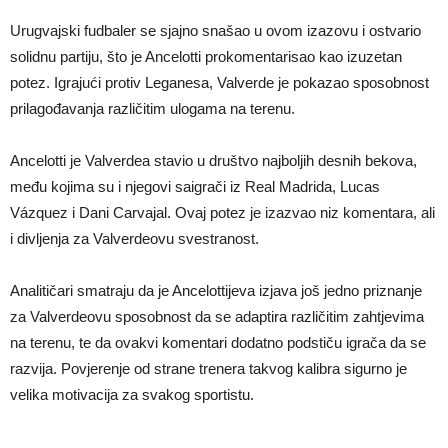
Urugvajski fudbaler se sjajno snašao u ovom izazovu i ostvario
solidnu partiju, što je Ancelotti prokomentarisao kao izuzetan
potez. Igrajući protiv Leganesa, Valverde je pokazao sposobnost
prilagođavanja različitim ulogama na terenu.
Ancelotti je Valverdea stavio u društvo najboljih desnih bekova,
među kojima su i njegovi saigrači iz Real Madrida, Lucas
Vázquez i Dani Carvajal. Ovaj potez je izazvao niz komentara, ali
i divljenja za Valverdeovu svestranost.
Analitičari smatraju da je Ancelottijeva izjava još jedno priznanje
za Valverdeovu sposobnost da se adaptira različitim zahtjevima
na terenu, te da ovakvi komentari dodatno podstiču igrača da se
razvija. Povjerenje od strane trenera takvog kalibra sigurno je
velika motivacija za svakog sportistu.