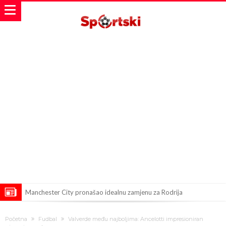
Manchester City pronašao idealnu zamjenu za Rodrija
Samo dva fudbalska velikana uspjela su ostvariti “nemoguće”! Jedan
Početna
Fudbal
Valverde među najboljima: Ancelotti impresioniran