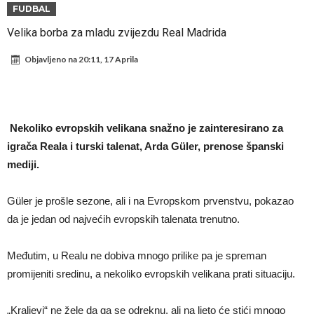
daleko”
Koliko traži PSG i koji je Liverpulov “plafon” za Bredlija Barkolu?
FUDBAL
Prva ponuda za Rafaela Leaa – odbijena!
Velika borba za mladu zvijezdu Real Madrida
Zašto je nepoznati italijanski petoligaš dobio nevjerovatan stadion
Objavljeno na
20:11, 17 Aprila
od 62 miliona eura?
Veliki udarac za Barcelonu: Junak finala Svjetskog prvenstva želi otići
Deco nije posjetio Madrid samo zbog Alvareza, Barcelona planira
historijski transfer?
Kapiten slavnog kluba ubijen u napadu ispred svoje kuće, nacija
Nekoliko evropskih velikana snažno je zainteresirano za
zahtijeva pravdu.
Potresne scene na sahrani UFC borca! Red ljudi, muzika i aplauz koji
igrača Reala i turski talenat, Arda Güler, prenose španski
mediji.
tjera suze
GROM USMRTIO FUDBALERA: Velika tragedija! Povrijeđeno još 12
igrača!
Güler je prošle sezone, ali i na Evropskom prvenstvu, pokazao
da je jedan od najvećih evropskih talenata trenutno.
Međutim, u Realu ne dobiva mnogo prilike pa je spreman
promijeniti sredinu, a nekoliko evropskih velikana prati situaciju.
„Kraljevi“ ne žele da ga se odreknu, ali na ljeto će stići mnogo