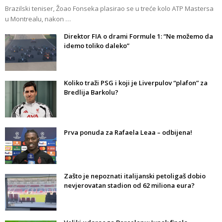
Brazilski teniser, Žoao Fonseka plasirao se u treće kolo ATP Mastersa
u Montrealu, nakon …
Direktor FIA o drami Formule 1: “Ne možemo da
idemo toliko daleko”
Koliko traži PSG i koji je Liverpulov “plafon” za
Bredlija Barkolu?
Prva ponuda za Rafaela Leaa – odbijena!
Zašto je nepoznati italijanski petoligaš dobio
nevjerovatan stadion od 62 miliona eura?