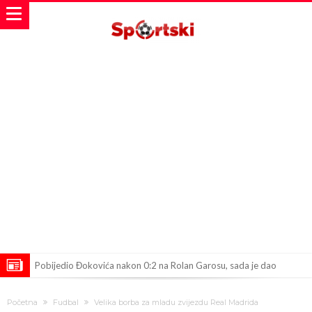
Pobijedio Đokovića nakon 0:2 na Rolan Garosu, sada je dao
sramotan komentar na njegov račun
Direktor FIA o drami Formule 1: “Ne možemo da idemo toliko
Početna
Fudbal
Velika borba za mladu zvijezdu Real Madrida