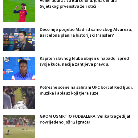
Veliki udarac za Barcelonu: Junak finala
Svjetskog prvenstva želi otići
Deco nije posjetio Madrid samo zbog Alvareza,
Barcelona planira historijski transfer?
Kapiten slavnog kluba ubijen u napadu ispred
svoje kuće, nacija zahtijeva pravdu.
Potresne scene na sahrani UFC borca! Red ljudi,
muzika i aplauz koji tjera suze
GROM USMRTIO FUDBALERA: Velika tragedija!
Povrijeđeno još 12 igrača!