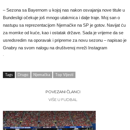
– Sezona sa Bayernom u kojoj nas nakon osvajanja nove titule u
Bundesligi očekuje još mnogo utakmica i dalje traje. Moj san o
nastupu sa reprezentacijom Njemačke na SP je gotov. Navijat ću
za momke od kuće, kao i ostatak države. Sada je vrijeme da se
usredsredim na oporavak i pripreme za novu sezonu – napisao je
Gnabry na svom nalogu na društvenoj mreži Instagram
.
Tags
Drugo
Njemačka
Top Vijesti
POVEZANI ČLANCI
VIŠE U FUDBAL