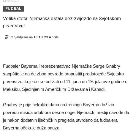
Atletika?!
Ovo se Novaku nikad nije dešavalo: Sinner i Alcaraz odustaju, a
prvenstvu!
FUDBAL
Zverev se odmah “raspao”
Infantino imao ljubavnicu: Isplivale skandalozne informacije, dobila je
Velika šteta: Njemačka ostala bez zvijezde na Svjetskom
novac od UEFA
Mourinho uvodi strogu disciplinu u Real Madrid. Ovo su tri nova
prvenstvu!
pravila
Arsenal dovodi zvijezdu Serie A za 138 miliona eura?
Objavljeno na
13:10, 23 Aprila
Francuski sudija optužen za porodično nasilje. Prijeti mu 18 mjeseci
zatvora
Jake Paul kreće u rušenje UFC-a
Mudrik se vratio na teren nakon više od 600 dana. Odmah ide na
Fudbaler Bayerna i reprezentativac Njemačke Serge Gnabry
posudbu?
Real Madrid odlučio: Endrick ide u Premier ligu!
saopštio je da će zbog povrede propustiti predstojeće Svjetsko
prvenstvo, koje će se održati od 11. juna do 19. jula ove godine u
Meksiku, Sjedinjenim Američkim Državama i Kanadi.
Gnabry je prije nekoliko dana na treningu Bayerna doživio
povredu mišića aduktora desne noge. Njemački mediji navode da
je nakon dodatnih liječničkih pregleda utvrđeno da fudbalera
Bayerna očekuje duža pauza.