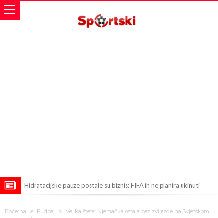
Hidratacijske pauze postale su biznis: FIFA ih ne planira ukinuti
Potpuni obračun – Barselona preotima najvažniji letnji transfer
Početna
Fudbal
Velika šteta: Njemačka ostala bez zvijezde na Svjetskom