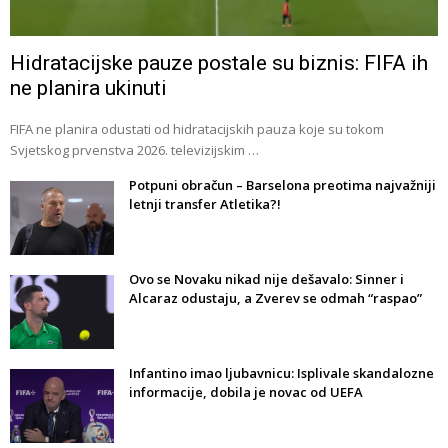
Hidratacijske pauze postale su biznis: FIFA ih
ne planira ukinuti
FIFA ne planira odustati od hidratacijskih pauza koje su tokom
Svjetskog prvenstva 2026. televizijskim …
Potpuni obračun – Barselona preotima najvažniji
letnji transfer Atletika?!
Ovo se Novaku nikad nije dešavalo: Sinner i
Alcaraz odustaju, a Zverev se odmah “raspao”
Infantino imao ljubavnicu: Isplivale skandalozne
informacije, dobila je novac od UEFA