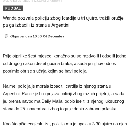
U Firenci poludili za Mastantounom
oružje pa ga izbacili iz stana u Argentini
FUDBAL
City prodao rezervnog golmana za 50 miliona eura
Wanda pozvala policiju zbog Icardija u tri ujutro, tražili oružje
Istina konačno isplivala na površinu! Rodri ponizio Real Madrid kao
pa ga izbacili iz stana u Argentini
niko do sada, bolje je da ne dolazi u Madrid!
Pobijedio Đokovića nakon 0:2 na Rolan Garosu, sada je dao
Objavljeno na
10:50, 04 Decembra
sramotan komentar na njegov račun
Direktor FIA o drami Formule 1: “Ne možemo da idemo toliko
daleko”
Koliko traži PSG i koji je Liverpulov “plafon” za Bredlija Barkolu?
Prije otprilike šest mjeseci konačno su se razdvojili i odselili jedno
Prva ponuda za Rafaela Leaa – odbijena!
od drugog nakon deset godina braka, a sada je njihov odnos
Zašto je nepoznati italijanski petoligaš dobio nevjerovatan stadion
poprimio obrise slučaja kojim se bavi policija.
od 62 miliona eura?
Naime, policija je morala izbaciti Icardija iz njenog stana u
Argentini. Ranije je bilo prijava policiji zbog raznih prijetnji, a sada
je, prema navodima Daily Maila, odbio iseliti iz njenog luksuznog
stana do 25. novembra i zbog toga je dobio zabranu prilaska.
Kao što piše engleski list, policija mu je upala u 3.30 ujutro na njen