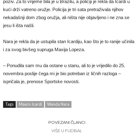
poziv. Za to vrijeme bila je u Brazilu, a policiji je rekla da Icardi u
kući drži vatreno oružje. Policija je tri sata pretraživala njihov
nekadašnji dom zbog oružja, ali ništa nije objavljeno i ne zna se
jesu li išta našli.
Nara je rekla da je ustupila stan Icardiju, kao što je to ranije učinila
i za svog bivšeg supruga Maxija Lopeza.
– Ponudila sam mu da ostane u stanu, ali to je vrijedilo do 25.
novembra poslije čega mi je bio potreban iz ličnih razloga –
ispričala je, prenose Sportske novosti.
Tags
Mauro Icardi
Wanda Nara
POVEZANI ČLANCI
VIŠE U FUDBAL