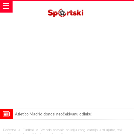
Atletico Madrid donosi neočekivanu odluku!
Rafael Leao dobio novu ponudu iz Turske
Početna
Fudbal
Wanda pozvala policiju zbog Icardija u tri ujutro, tražili