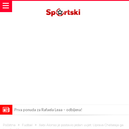
Prva ponuda za Rafaela Leaa – odbijena!
Zašto je nepoznati italijanski petoligaš dobio nevjerovatan stadion
Početna
Fudbal
Xabi Alonso je postavio jedan uvjet: Uprava Chelseaja ga