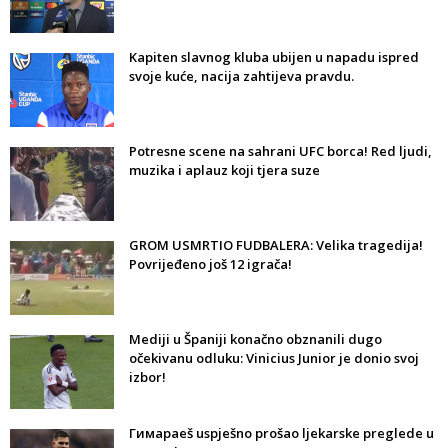
Kapiten slavnog kluba ubijen u napadu ispred
svoje kuće, nacija zahtijeva pravdu.
Potresne scene na sahrani UFC borca! Red ljudi,
muzika i aplauz koji tjera suze
GROM USMRTIO FUDBALERA: Velika tragedija!
Povrijeđeno još 12 igrača!
Mediji u Španiji konačno obznanili dugo
očekivanu odluku: Vinicius Junior je donio svoj
izbor!
Гимараeš uspješno prošao ljekarske preglede u