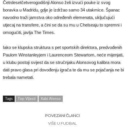
Četrdesetčetverogodišnji Alonso želi izvući pouke iz svog
boravka u Madridu, gdje je izdržao samo 34 utakmice. Španac
navodno traži jamstva oko određenih elemenata, uključujući
utjecaj na transfere, a čini se da su mu u Chelseaju to spremni i
omogućiti, javlja The Times.
Iako se klupska struktura s pet sportskih direktora, predvođenih
Paulom Winstanleyjem i Laurenceom Stewartom, neće mijenjati,
u klubu postoji svijest da se stručnjaku Alonsovog kalibra mora
dati pravo glasa pri dovođenju igrača te da mu se pojačanja ne bi
trebala nametati.
Tags
Top Vijesti
Xabi Alonso
POVEZANI ČLANCI
VIŠE U FUDBAL