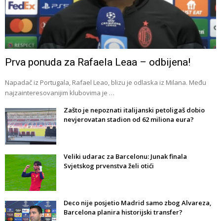
Prva ponuda za Rafaela Leaa – odbijena!
Napadač iz Portugala, Rafael Leao, blizu je odlaska iz Milana. Među
najzainteresovanijim klubovima je …
Zašto je nepoznati italijanski petoligaš dobio
nevjerovatan stadion od 62 miliona eura?
Veliki udarac za Barcelonu: Junak finala
Svjetskog prvenstva želi otići
Deco nije posjetio Madrid samo zbog Alvareza,
Barcelona planira historijski transfer?