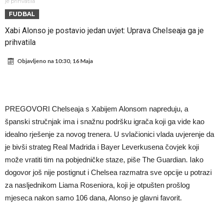
od 62 miliona eura?
Veliki udarac za Barcelonu: Junak finala Svjetskog prvenstva želi otići
je prihvatila
FUDBAL
Deco nije posjetio Madrid samo zbog Alvareza, Barcelona planira
Xabi Alonso je postavio jedan uvjet: Uprava Chelseaja ga je
historijski transfer?
Kapiten slavnog kluba ubijen u napadu ispred svoje kuće, nacija
prihvatila
zahtijeva pravdu.
Potresne scene na sahrani UFC borca! Red ljudi, muzika i aplauz koji
Objavljeno na
10:30, 16 Maja
tjera suze
GROM USMRTIO FUDBALERA: Velika tragedija! Povrijeđeno još 12
igrača!
Mediji u Španiji konačno obznanili dugo očekivanu odluku: Vinicius
Junior je donio svoj izbor!
Гимараeš uspješno prošao ljekarske preglede u Arsenalu
PREGOVORI Chelseaja s Xabijem Alonsom napreduju, a
VIDEO Messi se vratio u prvi sastav Inter Miamija i odmah srušio
španski stručnjak ima i snažnu podršku igrača koji ga vide kao
rekord
idealno rješenje za novog trenera. U svlačionici vlada uvjerenje da
je bivši strateg Real Madrida i Bayer Leverkusena čovjek koji
može vratiti tim na pobjedničke staze, piše The Guardian. Iako
dogovor još nije postignut i Chelsea razmatra sve opcije u potrazi
za nasljednikom Liama Roseniora, koji je otpušten prošlog
mjeseca nakon samo 106 dana, Alonso je glavni favorit.