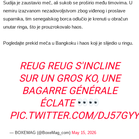
Sudija je zaustavio meč, ali sukob se proširio među timovima. U
nemiru izazvanom nezadovoljstvom zbog viđenog i proslave
suparnika, tim senegalskog borca odlučio je krenuti u obračun
unutar ringa, što je prouzrokovalo haos.
Pogledajte prekid meča u Bangkoku i haos koji je slijedio u ringu.
REUG REUG S'INCLINE
SUR UN GROS KO, UNE
BAGARRE GÉNÉRALE
ÉCLATE
PIC.TWITTER.COM/DJ57GY
— BOXEMAG (@BoxeMag_com)
May 15, 2026