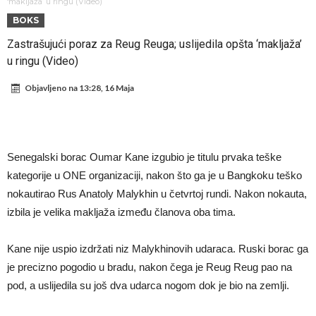
daleko”
Koliko traži PSG i koji je Liverpulov “plafon” za Bredlija Barkolu?
‘makljaža’ u ringu (Video)
BOKS
Prva ponuda za Rafaela Leaa – odbijena!
Zastrašujući poraz za Reug Reuga; uslijedila opšta ‘makljaža’
Zašto je nepoznati italijanski petoligaš dobio nevjerovatan stadion
u ringu (Video)
od 62 miliona eura?
Veliki udarac za Barcelonu: Junak finala Svjetskog prvenstva želi otići
Objavljeno na
13:28, 16 Maja
Deco nije posjetio Madrid samo zbog Alvareza, Barcelona planira
historijski transfer?
Kapiten slavnog kluba ubijen u napadu ispred svoje kuće, nacija
zahtijeva pravdu.
Potresne scene na sahrani UFC borca! Red ljudi, muzika i aplauz koji
Senegalski borac Oumar Kane izgubio je titulu prvaka teške
tjera suze
GROM USMRTIO FUDBALERA: Velika tragedija! Povrijeđeno još 12
kategorije u ONE organizaciji, nakon što ga je u Bangkoku teško
igrača!
nokautirao Rus Anatoly Malykhin u četvrtoj rundi. Nakon nokauta,
izbila je velika makljaža između članova oba tima.
Kane nije uspio izdržati niz Malykhinovih udaraca. Ruski borac ga
je precizno pogodio u bradu, nakon čega je Reug Reug pao na
pod, a uslijedila su još dva udarca nogom dok je bio na zemlji.