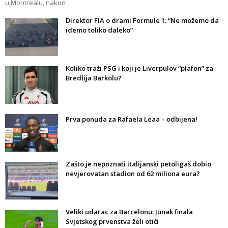
u Montrealu, nakon …
Direktor FIA o drami Formule 1: “Ne možemo da
idemo toliko daleko”
Koliko traži PSG i koji je Liverpulov “plafon” za
Bredlija Barkolu?
Prva ponuda za Rafaela Leaa – odbijena!
Zašto je nepoznati italijanski petoligaš dobio
nevjerovatan stadion od 62 miliona eura?
Veliki udarac za Barcelonu: Junak finala
Svjetskog prvenstva želi otići