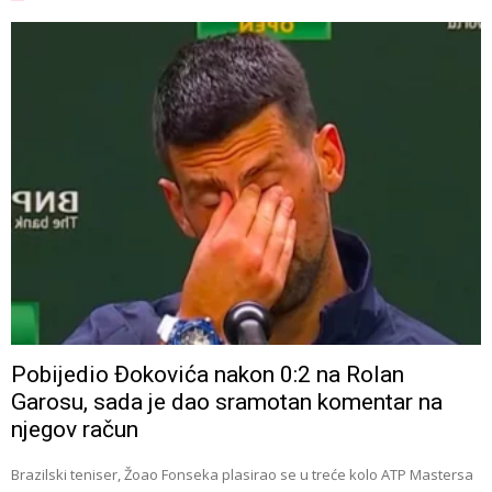
Pobijedio Đokovića nakon 0:2 na Rolan
Garosu, sada je dao sramotan komentar na
njegov račun
Brazilski teniser, Žoao Fonseka plasirao se u treće kolo ATP Mastersa