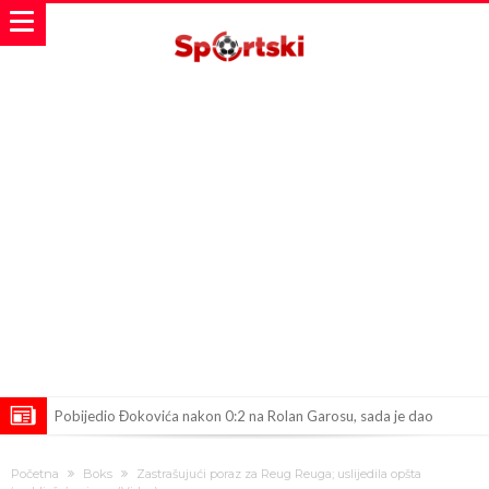
Pobijedio Đokovića nakon 0:2 na Rolan Garosu, sada je dao
sramotan komentar na njegov račun
Direktor FIA o drami Formule 1: “Ne možemo da idemo toliko
Početna
Boks
Zastrašujući poraz za Reug Reuga; uslijedila opšta