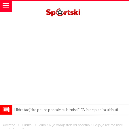
Hidratacijske pauze postale su biznis: FIFA ih ne planira ukinuti
Potpuni obračun – Barselona preotima najvažniji letnji transfer
Početna
Fudbal
Ziko: SP je namješten od početka. Sudija je režirao meč