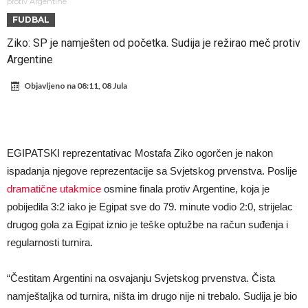
Atletika?!
Ovo se Novaku nikad nije dešavalo: Sinner i Alcaraz odustaju, a
protiv Argentine
FUDBAL
Zverev se odmah “raspao”
Infantino imao ljubavnicu: Isplivale skandalozne informacije, dobila je
Ziko: SP je namješten od početka. Sudija je režirao meč protiv
novac od UEFA
Mourinho uvodi strogu disciplinu u Real Madrid. Ovo su tri nova
Argentine
pravila
Arsenal dovodi zvijezdu Serie A za 138 miliona eura?
Objavljeno na
08:11, 08 Jula
Francuski sudija optužen za porodično nasilje. Prijeti mu 18 mjeseci
zatvora
Jake Paul kreće u rušenje UFC-a
Mudrik se vratio na teren nakon više od 600 dana. Odmah ide na
EGIPATSKI reprezentativac Mostafa Ziko ogorčen je nakon
posudbu?
Real Madrid odlučio: Endrick ide u Premier ligu!
ispadanja njegove reprezentacije sa Svjetskog prvenstva. Poslije
dramatične utakmice
osmine finala protiv Argentine, koja je
pobijedila 3:2 iako je Egipat sve do 79. minute vodio 2:0, strijelac
drugog gola za Egipat iznio je teške optužbe na račun suđenja i
regularnosti turnira.
“Čestitam Argentini na osvajanju Svjetskog prvenstva. Čista
namještaljka od turnira, ništa im drugo nije ni trebalo. Sudija je bio