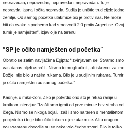
nepravedan, nepravedan, nepravedan, nepravedan. To je
nepravda, jasna i očita nepravda. Sudija je uništio trud cijele jedne
zemlje. Od samog početka utakmice bio je protiv nas. Ne može
biti da ovako ispadnemo kad smo vodili 2:0 protiv Argentine. Ovaj
turnir je namješten”, izjavio je na terenu.
“SP je očito namješten od početka”
Obratio se zatim navijačima Egipta: “Izvinjavam se. Stvarno smo
vas danas htjeli usrećiti. Nismo to mogli učiniti, ali iskreno, za ime
Božje, nije bilo u našim rukama. Bilo je u sudijinim rukama. Turnir
je očito namješten od samog početka.”
Kasnije, u miks-zoni, Ziko je potvrdio ono što je rekao ranije u
kratkom intervjuu: “Izašli smo igrati od prve minute bez straha od
ičega. Nismo se nikoga bojali. Izašli smo na teren s mentalitetom
pobjednika i to je bilo očito tokom cijele utakmice. Ali u drugom
poluvremenu dogodile su se neke vrlo čudne stvari. Bilo je toliko