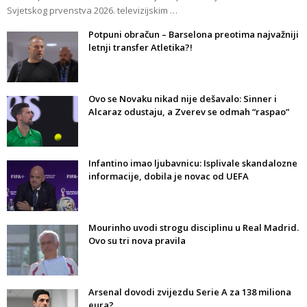
Svjetskog prvenstva 2026. televizijskim …
Potpuni obračun – Barselona preotima najvažniji
letnji transfer Atletika?!
Ovo se Novaku nikad nije dešavalo: Sinner i
Alcaraz odustaju, a Zverev se odmah “raspao”
Infantino imao ljubavnicu: Isplivale skandalozne
informacije, dobila je novac od UEFA
Mourinho uvodi strogu disciplinu u Real Madrid.
Ovo su tri nova pravila
Arsenal dovodi zvijezdu Serie A za 138 miliona
eura?