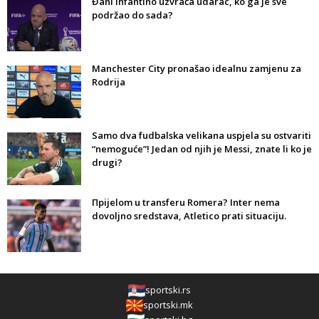
Đani Infantino uzvraća udarac, ko ga je sve
podržao do sada?
Manchester City pronašao idealnu zamjenu za
Rodrija
Samo dva fudbalska velikana uspjela su ostvariti
“nemoguće”! Jedan od njih je Messi, znate li ko je
drugi?
Прijelom u transferu Romera? Inter nema
dovoljno sredstava, Atletico prati situaciju.
sportski.rs
sportski.mk