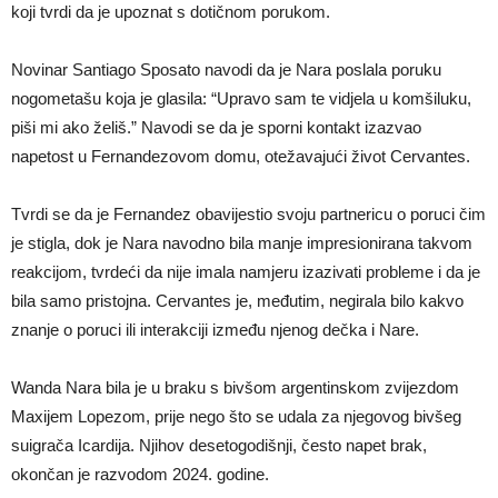
koji tvrdi da je upoznat s dotičnom porukom.
Novinar Santiago Sposato navodi da je Nara poslala poruku
nogometašu koja je glasila: “Upravo sam te vidjela u komšiluku,
piši mi ako želiš.” Navodi se da je sporni kontakt izazvao
napetost u Fernandezovom domu, otežavajući život Cervantes.
Tvrdi se da je Fernandez obavijestio svoju partnericu o poruci čim
je stigla, dok je Nara navodno bila manje impresionirana takvom
reakcijom, tvrdeći da nije imala namjeru izazivati probleme i da je
bila samo pristojna. Cervantes je, međutim, negirala bilo kakvo
znanje o poruci ili interakciji između njenog dečka i Nare.
Wanda Nara bila je u braku s bivšom argentinskom zvijezdom
Maxijem Lopezom, prije nego što se udala za njegovog bivšeg
suigrača Icardija. Njihov desetogodišnji, često napet brak,
okončan je razvodom 2024. godine.