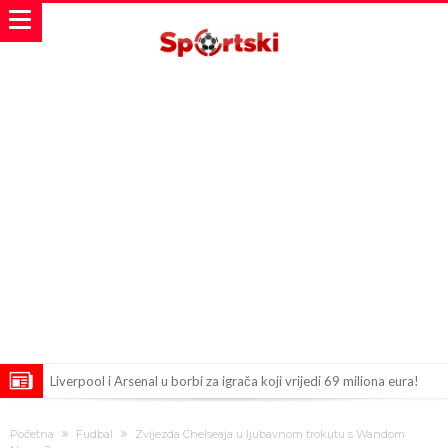
Liverpool i Arsenal u borbi za igrača koji vrijedi 69 miliona eura!
Dilema više ne postoji – Datum dolaska Rodrija u Barcelonu
Početna
Fudbal
Zvijezda Chelseaja u ljubavnom trokutu s Wandom