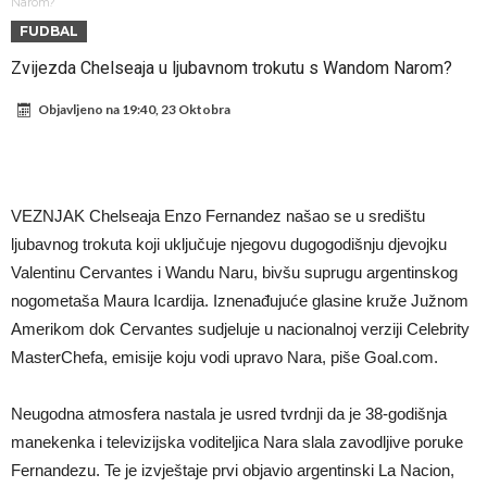
napokon poznat
Engleski reprezentativac optužen za napad u noćnom klubu
Narom?
FUDBAL
Suđenje o smrti Maradone: Noge su mu bile natečene, nije se htio
Zvijezda Chelseaja u ljubavnom trokutu s Wandom Narom?
oprati
Ko je uvjerio Rodrija da izabere Barcelonu?
Objavljeno na
19:40, 23 Oktobra
Ulazim na stadion da raznesem Mesija sa četiri bombe
Đani Infantino uzvraća udarac, ko ga je sve podržao do sada?
Manchester City pronašao idealnu zamjenu za Rodrija
VEZNJAK Chelseaja Enzo Fernandez našao se u središtu
Samo dva fudbalska velikana uspjela su ostvariti “nemoguće”! Jedan
ljubavnog trokuta koji uključuje njegovu dugogodišnju djevojku
od njih je Messi, znate li ko je drugi?
Прijelom u transferu Romera? Inter nema dovoljno sredstava,
Valentinu Cervantes i Wandu Naru, bivšu suprugu argentinskog
Atletico prati situaciju.
nogometaša Maura Icardija. Iznenađujuće glasine kruže Južnom
Amerikom dok Cervantes sudjeluje u nacionalnoj verziji Celebrity
MasterChefa, emisije koju vodi upravo Nara, piše Goal.com.
Neugodna atmosfera nastala je usred tvrdnji da je 38-godišnja
manekenka i televizijska voditeljica Nara slala zavodljive poruke
Fernandezu. Te je izvještaje prvi objavio argentinski La Nacion,