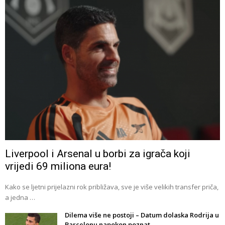
Liverpool i Arsenal u borbi za igrača koji
vrijedi 69 miliona eura!
Kako se ljetni prijelazni rok približava, sve je više velikih transfer priča,
a jedna …
Dilema više ne postoji – Datum dolaska Rodrija u
Barcelonu napokon poznat