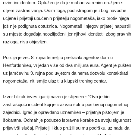
ovim incidentom. Optužen je da je mahao vatrenim oružjem s
ciljem zastrašivanja. Osim toga, pod istragom je zbog navodne
ucjene i prijetnji upućenih prijatelju nogometaša, iako protiv njega
još nije podignuta optužnica. Nogometaš i njegov prijatelj napustili
su mjesto događaja neozlijeđeni, jer njihovi identiteti, zbog pravnih
razloga, nisu objavljeni.
Policija je već 8. rujna temeljito pretražila agentov dom u
Hertfordshireu, vrijedan više od dva milijuna eura. Agent je pušten
uz jamčevinu 9. rujna pod uvjetom da nema dozvolu kontaktirati
nogometaša, niti smije ulaziti u klupski trening centar.
Izvor blizak investigaciji naveo je slijedeće: “Ovo je bio
zastrašujući incident koji je izazvao šok u poslovnoj nogometnoj
zajednici. Igrač je opravdano uznemiren – prijetnja pištoljem je
šokantna. Odmah je poduzeo ispravne korake za svoju sigurnost
prijavivši slučaj. Prijatelji i klub pružili su mu podršku, uz nadu da