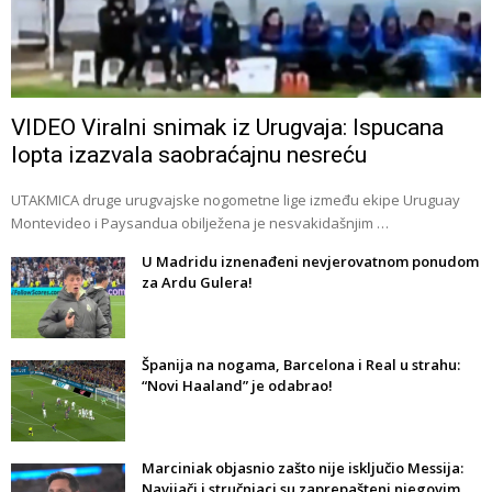
VIDEO Viralni snimak iz Urugvaja: Ispucana
lopta izazvala saobraćajnu nesreću
UTAKMICA druge urugvajske nogometne lige između ekipe Uruguay
Montevideo i Paysandua obilježena je nesvakidašnjim …
U Madridu iznenađeni nevjerovatnom ponudom
za Ardu Gulera!
Španija na nogama, Barcelona i Real u strahu:
“Novi Haaland” je odabrao!
Marciniak objasnio zašto nije isključio Messija:
Navijači i stručnjaci su zaprepašteni njegovim