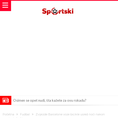
Osimen se opet nudi, šta kažete za ovu rokadu?
Španci uvode nova pravila ove sezone
Početna
Fudbal
Zvijezde Barcelone voze bicikle usred noći nakon