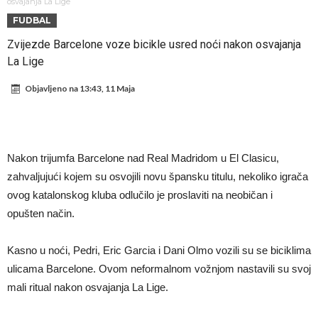
Sada je jasno zašto je došao: “Luda” klauzula iz Salahovog ugovora s
osvajanja La Lige
FUDBAL
Turcima je otkrivena
Predsjednik velikana otkrio pregovore sa Dušanom Vlahovićem
Zvijezde Barcelone voze bicikle usred noći nakon osvajanja
Ronaldo objavio slike iz garaže. “Moje igračke”
La Lige
Ostvariće se velika želja Diega Simeonea? Atletico kreće po
Objavljeno na
13:43, 11 Maja
argentinsku zvijezdu
Nejmar potpuno izgubio glavu, šta mu ovo treba? (Video)
Dok Real čeka Vinisijusa, Perez upravo završio najskuplji transfer u
historiji!
Ćabi sastavlja kockice, lijevi bek iz Španije i golman iz Portugala za
Nakon trijumfa Barcelone nad Real Madridom u El Clasicu,
strašni Čelsi?!
FIFA u velikom previranju! Infantino svojim potezom iznenadio
zahvaljujući kojem su osvojili novu špansku titulu, nekoliko igrača
fudbalski svijet
ovog katalonskog kluba odlučilo je proslaviti na neobičan i
opušten način.
Kasno u noći, Pedri, Eric Garcia i Dani Olmo vozili su se biciklima
ulicama Barcelone. Ovom neformalnom vožnjom nastavili su svoj
mali ritual nakon osvajanja La Lige.