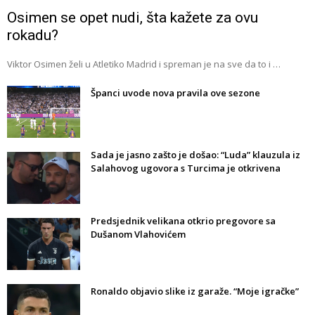
Osimen se opet nudi, šta kažete za ovu
rokadu?
Viktor Osimen želi u Atletiko Madrid i spreman je na sve da to i …
Španci uvode nova pravila ove sezone
Sada je jasno zašto je došao: “Luda” klauzula iz
Salahovog ugovora s Turcima je otkrivena
Predsjednik velikana otkrio pregovore sa
Dušanom Vlahovićem
Ronaldo objavio slike iz garaže. “Moje igračke”