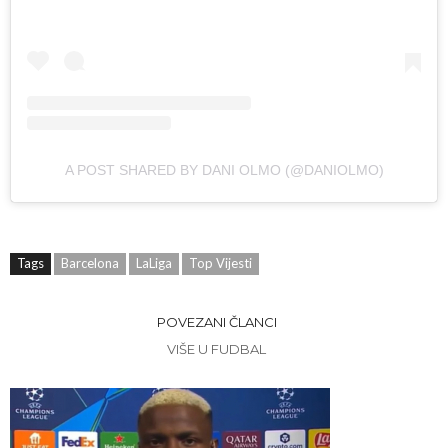
A POST SHARED BY DANI OLMO (@DANIOLMO)
Tags
Barcelona
LaLiga
Top Vijesti
POVEZANI ČLANCI
VIŠE U FUDBAL