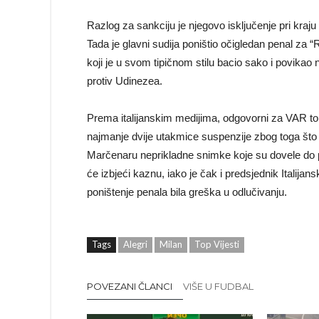
Razlog za sankciju je njegovo isključenje pri kraju 
Tada je glavni sudija poništio očigledan penal za “
koji je u svom tipičnom stilu bacio sako i povikao 
protiv Udinezea.
Prema italijanskim medijima, odgovorni za VAR t
najmanje dvije utakmice suspenzije zbog toga što 
Marčenaru neprikladne snimke koje su dovele do p
će izbjeći kaznu, iako je čak i predsjednik Italija
poništenje penala bila greška u odlučivanju.
Tags
Alegri
Milan
Top Vijesti
POVEZANI ČLANCI
VIŠE U FUDBAL