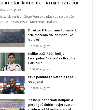
sramotan komentar na njegov račun
18:32, 06 Augusta
Brazilski teniser, Žoao Fonseka plasirao se u treće
kolo ATP Mastersa u Montrealu, nakon …
Direktor FIA o drami Formule 1:
“Ne možemo da idemo toliko
daleko”
16:32, 06 Augusta
Koliko traži PSG i koji je
Liverpulov “plafon” za Bredlija
Barkolu?
16:30, 06 Augusta
Prva ponuda za Rafaela Leaa –
odbijena!
15:30, 06 Augusta
Zašto je nepoznati italijanski
petoligaš dobio nevjerovatan
stadion od 62 miliona eura?