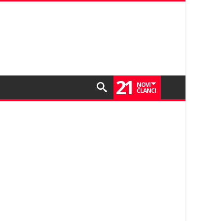
21
NOVI
ČLANCI