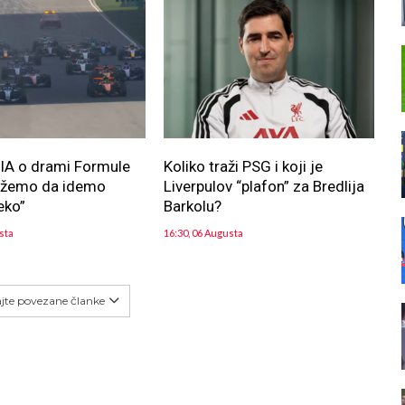
FIA o drami Formule
Koliko traži PSG i koji je
ožemo da idemo
Liverpulov “plafon” za Bredlija
eko”
Barkolu?
sta
16:30, 06 Augusta
ajte povezane članke