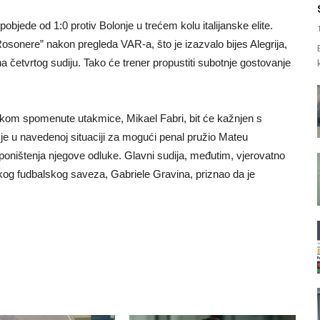
pobjede od 1:0 protiv Bolonje u trećem kolu italijanske elite.
Rosonere” nakon pregleda VAR-a, što je izazvalo bijes Alegrija,
na četvrtog sudiju. Tako će trener propustiti subotnje gostovanje
okom spomenute utakmice, Mikael Fabri, bit će kažnjen s
je u navedenoj situaciji za mogući penal pružio Mateu
oništenja njegove odluke. Glavni sudija, međutim, vjerovatno
nskog fudbalskog saveza, Gabriele Gravina, priznao da je