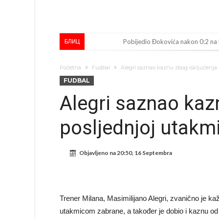
Pobijedio Đokovića nakon 0:2 na
БЛИЦ
Direktor FIA o drami Formule 1:
Početna
Fudbal
Alegri saznao kaznu zbog isključenja 
Koliko traži PSG i koji je Liverpul
FUDBAL
Prva ponuda za Rafaela Leaa – od
Alegri saznao kaz
Zašto je nepoznati italijanski pe
posljednjoj utakm
Veliki udarac za Barcelonu: Junak f
Deco nije posjetio Madrid samo zb
Objavljeno na
20:50, 16 Septembra
Kapiten slavnog kluba ubijen u na
Potresne scene na sahrani UFC borc
GROM USMRTIO FUDBALERA: Velika
Trener Milana, Masimilijano Alegri, zvanično je ka
utakmicom zabrane, a također je dobio i kaznu od 