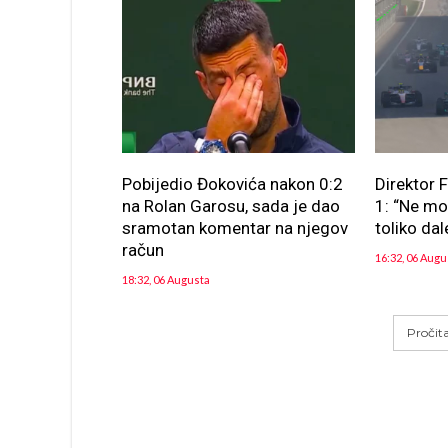
Pobijedio Đokovića nakon 0:2
Direktor 
na Rolan Garosu, sada je dao
1: “Ne m
sramotan komentar na njegov
toliko dal
račun
16:32, 06 Augu
18:32, 06 Augusta
Pročit