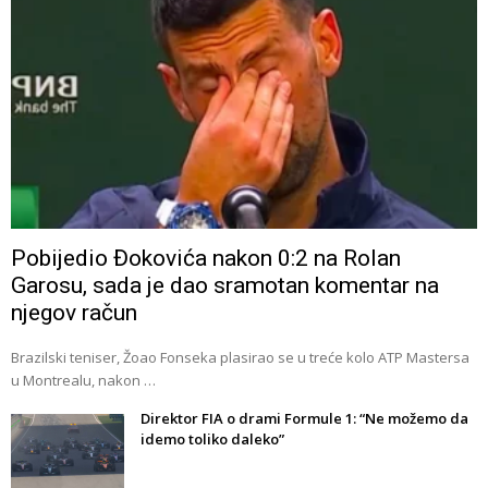
Pobijedio Đokovića nakon 0:2 na Rolan
Garosu, sada je dao sramotan komentar na
njegov račun
Brazilski teniser, Žoao Fonseka plasirao se u treće kolo ATP Mastersa
u Montrealu, nakon …
Direktor FIA o drami Formule 1: “Ne možemo da
idemo toliko daleko”