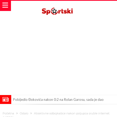
Pobijedio Đokovića nakon 0:2 na Rolan Garosu, sada je dao
sramotan komentar na njegov račun
Direktor FIA o drami Formule 1: “Ne možemo da idemo toliko
Početna
Ostalo
Atraktivne odbojkašice nakon poljupca srušile internet