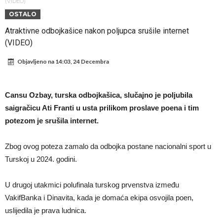
daleko”
Koliko traži PSG i koji je Liverpulov “plafon” za Bredlija Barkolu?
(VIDEO)
OSTALO
Prva ponuda za Rafaela Leaa – odbijena!
Atraktivne odbojkašice nakon poljupca srušile internet
Zašto je nepoznati italijanski petoligaš dobio nevjerovatan stadion
(VIDEO)
od 62 miliona eura?
Veliki udarac za Barcelonu: Junak finala Svjetskog prvenstva želi otići
Objavljeno na
14:03, 24 Decembra
Deco nije posjetio Madrid samo zbog Alvareza, Barcelona planira
historijski transfer?
Kapiten slavnog kluba ubijen u napadu ispred svoje kuće, nacija
Cansu Ozbay, turska odbojkašica, slučajno je poljubila
zahtijeva pravdu.
Potresne scene na sahrani UFC borca! Red ljudi, muzika i aplauz koji
saigračicu Ati Franti u usta prilikom proslave poena i tim
tjera suze
GROM USMRTIO FUDBALERA: Velika tragedija! Povrijeđeno još 12
potezom je srušila internet.
igrača!
Zbog ovog poteza zamalo da odbojka postane nacionalni sport u
Turskoj u 2024. godini.
U drugoj utakmici polufinala turskog prvenstva između
VakifBanka i Dinavita, kada je domaća ekipa osvojila poen,
uslijedila je prava ludnica.