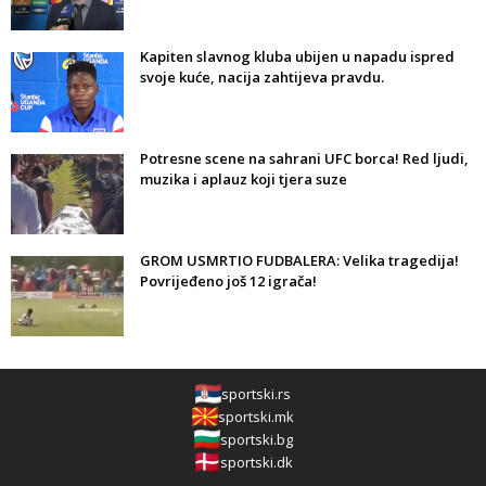
Kapiten slavnog kluba ubijen u napadu ispred
svoje kuće, nacija zahtijeva pravdu.
Potresne scene na sahrani UFC borca! Red ljudi,
muzika i aplauz koji tjera suze
GROM USMRTIO FUDBALERA: Velika tragedija!
Povrijeđeno još 12 igrača!
sportski.rs
sportski.mk
sportski.bg
sportski.dk