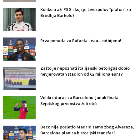
Koliko traži PSG i koji je Liverpulov “plafon” za
Bredlija Barkolu?
Prva ponuda za Rafaela Leaa – odbijena!
Zašto je nepoznati italijanski petoligaš dobio
nevjerovatan stadion od 62 miliona eura?
Veliki udarac za Barcelonu: Junak finala
Svjetskog prvenstva želi otići
Deco nije posjetio Madrid samo zbog Alvareza,
Barcelona planira historijski transfer?