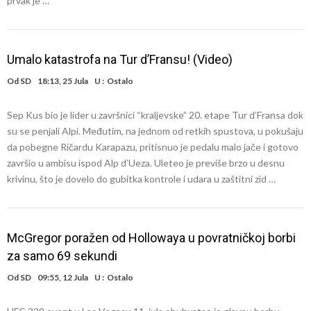
prvak je …
Umalo katastrofa na Tur d’Fransu! (Video)
Od
SD
18:13, 25 Jula
U :
Ostalo
Sep Kus bio je lider u završnici “kraljevske” 20. etape Tur d’Fransa dok
su se penjali Alpi. Međutim, na jednom od retkih spustova, u pokušaju
da pobegne Ričardu Karapazu, pritisnuo je pedalu malo jače i gotovo
završio u ambisu ispod Alp d’Ueza. Uleteo je previše brzo u desnu
krivinu, što je dovelo do gubitka kontrole i udara u zaštitni zid …
McGregor poražen od Hollowaya u povratničkoj borbi
za samo 69 sekundi
Od
SD
09:55, 12 Jula
U :
Ostalo