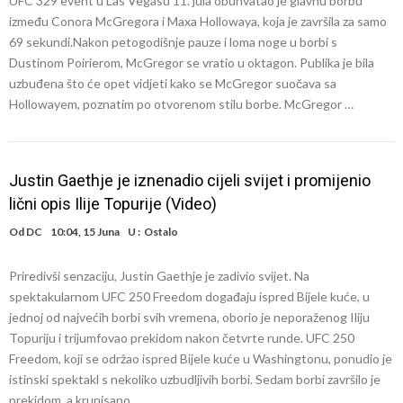
UFC 329 event u Las Vegasu 11. jula obuhvatao je glavnu borbu
između Conora McGregora i Maxa Hollowaya, koja je završila za samo
69 sekundi.Nakon petogodišnje pauze i loma noge u borbi s
Dustinom Poirierom, McGregor se vratio u oktagon. Publika je bila
uzbuđena što će opet vidjeti kako se McGregor suočava sa
Hollowayem, poznatim po otvorenom stilu borbe. McGregor …
Justin Gaethje je iznenadio cijeli svijet i promijenio
lični opis Ilije Topurije (Video)
Od
DC
10:04, 15 Juna
U :
Ostalo
Priredivši senzaciju, Justin Gaethje je zadivio svijet. Na
spektakularnom UFC 250 Freedom događaju ispred Bijele kuće, u
jednoj od najvećih borbi svih vremena, oborio je neporaženog Iliju
Topuriju i trijumfovao prekidom nakon četvrte runde. UFC 250
Freedom, koji se održao ispred Bijele kuće u Washingtonu, ponudio je
istinski spektakl s nekoliko uzbudljivih borbi. Sedam borbi završilo je
prekidom, a krunisano …