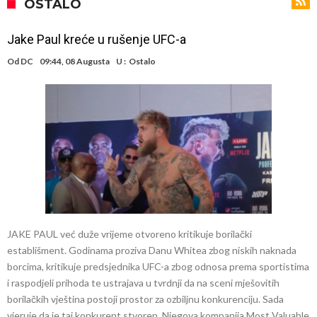
Zverev se odmah “raspao”
Infantino imao ljubavnicu: Isplivale skandalozne informacije, dobila je
OSTALO
novac od UEFA
Mourinho uvodi strogu disciplinu u Real Madrid. Ovo su tri nova
Jake Paul kreće u rušenje UFC-a
pravila
Arsenal dovodi zvijezdu Serie A za 138 miliona eura?
Od
DC
09:44, 08 Augusta
U :
Ostalo
Francuski sudija optužen za porodično nasilje. Prijeti mu 18 mjeseci
zatvora
Jake Paul kreće u rušenje UFC-a
Mudrik se vratio na teren nakon više od 600 dana. Odmah ide na
posudbu?
Real Madrid odlučio: Endrick ide u Premier ligu!
JAKE PAUL već duže vrijeme otvoreno kritikuje borilački
establišment. Godinama proziva Danu Whitea zbog niskih naknada
borcima, kritikuje predsjednika UFC-a zbog odnosa prema sportistima
i raspodjeli prihoda te ustrajava u tvrdnji da na sceni mješovitih
borilačkih vještina postoji prostor za ozbiljnu konkurenciju. Sada
vjeruje da je taj konkurent stvoren. Njegova kompanija Most Valuable