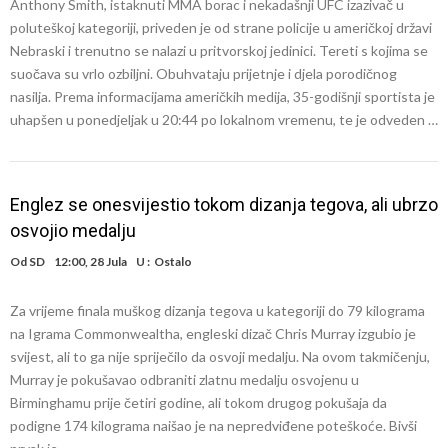
Anthony Smith, istaknuti MMA borac i nekadašnji UFC izazivač u
poluteškoj kategoriji, priveden je od strane policije u američkoj državi
Nebraski i trenutno se nalazi u pritvorskoj jedinici. Tereti s kojima se
suočava su vrlo ozbiljni. Obuhvataju prijetnje i djela porodičnog
nasilja. Prema informacijama američkih medija, 35-godišnji sportista je
uhapšen u ponedjeljak u 20:44 po lokalnom vremenu, te je odveden …
Englez se onesvijestio tokom dizanja tegova, ali ubrzo
osvojio medalju
Od
SD
12:00, 28 Jula
U :
Ostalo
Za vrijeme finala muškog dizanja tegova u kategoriji do 79 kilograma
na Igrama Commonwealtha, engleski dizač Chris Murray izgubio je
svijest, ali to ga nije spriječilo da osvoji medalju. Na ovom takmičenju,
Murray je pokušavao odbraniti zlatnu medalju osvojenu u
Birminghamu prije četiri godine, ali tokom drugog pokušaja da
podigne 174 kilograma naišao je na nepredviđene poteškoće. Bivši