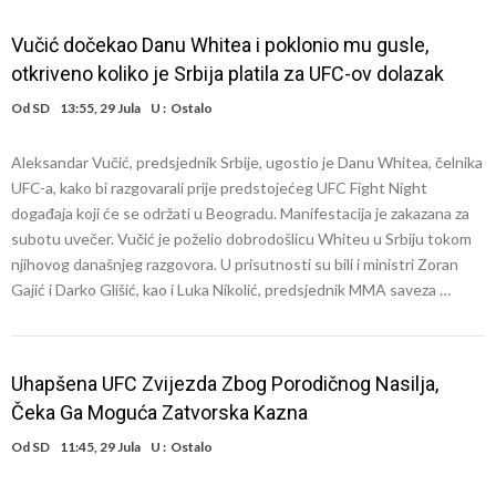
Vučić dočekao Danu Whitea i poklonio mu gusle,
otkriveno koliko je Srbija platila za UFC-ov dolazak
Od
SD
13:55, 29 Jula
U :
Ostalo
Aleksandar Vučić, predsjednik Srbije, ugostio je Danu Whitea, čelnika
UFC-a, kako bi razgovarali prije predstojećeg UFC Fight Night
događaja koji će se održati u Beogradu. Manifestacija je zakazana za
subotu uvečer. Vučić je poželio dobrodošlicu Whiteu u Srbiju tokom
njihovog današnjeg razgovora. U prisutnosti su bili i ministri Zoran
Gajić i Darko Glišić, kao i Luka Nikolić, predsjednik MMA saveza …
Uhapšena UFC Zvijezda Zbog Porodičnog Nasilja,
Čeka Ga Moguća Zatvorska Kazna
Od
SD
11:45, 29 Jula
U :
Ostalo