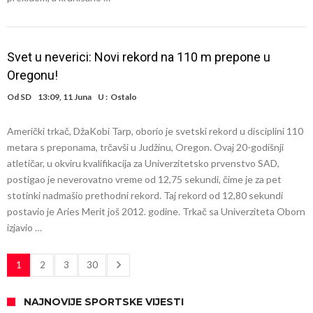
Svet u neverici: Novi rekord na 110 m prepone u
Oregonu!
Od
SD
13:09, 11 Juna
U :
Ostalo
Američki trkač, DžaKobi Tarp, oborio je svetski rekord u disciplini 110
metara s preponama, trčavši u Judžinu, Oregon. Ovaj 20-godišnji
atletičar, u okviru kvalifikacija za Univerzitetsko prvenstvo SAD,
postigao je neverovatno vreme od 12,75 sekundi, čime je za pet
stotinki nadmašio prethodni rekord. Taj rekord od 12,80 sekundi
postavio je Aries Merit još 2012. godine. Trkač sa Univerziteta Oborn
izjavio …
1
2
3
30
NAJNOVIJE SPORTSKE VIJESTI