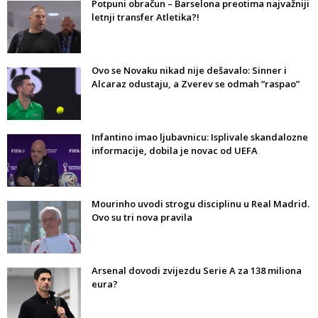
Potpuni obračun – Barselona preotima najvažniji
letnji transfer Atletika?!
Ovo se Novaku nikad nije dešavalo: Sinner i
Alcaraz odustaju, a Zverev se odmah “raspao”
Infantino imao ljubavnicu: Isplivale skandalozne
informacije, dobila je novac od UEFA
Mourinho uvodi strogu disciplinu u Real Madrid.
Ovo su tri nova pravila
Arsenal dovodi zvijezdu Serie A za 138 miliona
eura?