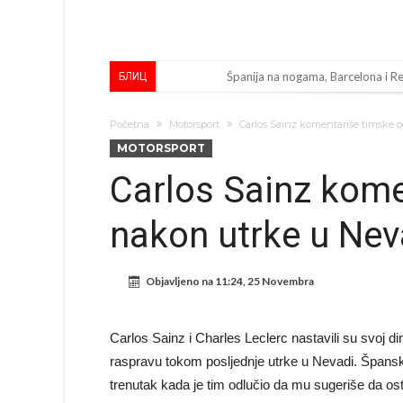
Španija na nogama, Barcelona i Re
БЛИЦ
Marciniak objasnio zašto nije isklj
Početna
Motorsport
Carlos Sainz komentariše timske 
Milan smanjuje tim
MOTORSPORT
Hidratacijske pauze postale su bizn
Carlos Sainz kome
Potpuni obračun – Barselona preoti
nakon utrke u Nev
Ovo se Novaku nikad nije dešavalo
Infantino imao ljubavnicu: Ispliva
Objavljeno na
11:24, 25 Novembra
Mourinho uvodi strogu disciplinu 
Arsenal dovodi zvijezdu Serie A z
Carlos Sainz i Charles Leclerc nastavili su svoj 
Francuski sudija optužen za porodi
raspravu tokom posljednje utrke u Nevadi. Španski
trenutak kada je tim odlučio da mu sugeriše da os