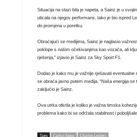
Situacija na stazi bila je napeta, a Sainz je u svo
uticala na njegov performans. Iako je bio ispred L
do promjena u poretku.
Obraćajući se medijima, Sainz je naglasio važnost
poklope s našim očekivanjima kao vozača, ali klj
rješenja,” izjavio je Sainz za Sky Sport F1.
Dodao je kako mu je važnije rješavati eventualne
se obraća javno putem medija. “Naša energija se tr
zaključio je Sainz.
Ova utrka otkrila je koliko je važna timska kohezi
problema kako bi se održala stabilnost i poboljšal
Tags
Carlos Sainz
Charles Leclerc