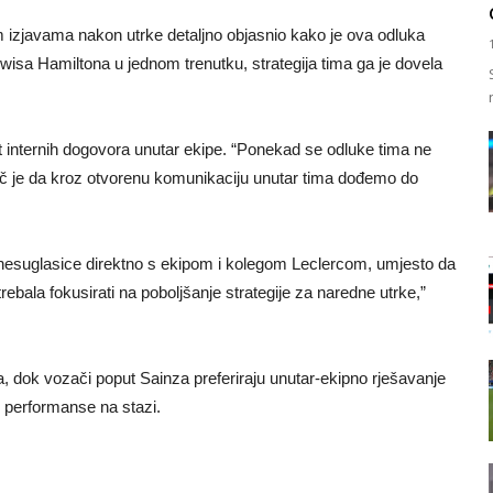
jim izjavama nakon utrke detaljno objasnio kako je ova odluka
ewisa Hamiltona u jednom trenutku, strategija tima ga je dovela
 internih dogovora unutar ekipe. “Ponekad se odluke tima ne
uč je da kroz otvorenu komunikaciju unutar tima dođemo do
 nesuglasice direktno s ekipom i kolegom Leclercom, umjesto da
ebala fokusirati na poboljšanje strategije za naredne utrke,”
ja, dok vozači poput Sainza preferiraju unutar-ekipno rješavanje
e performanse na stazi.