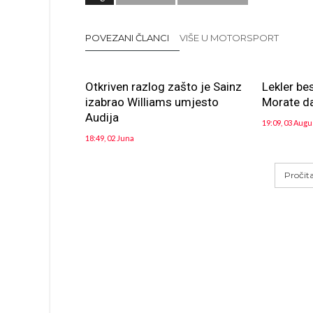
POVEZANI ČLANCI
VIŠE U MOTORSPORT
Otkriven razlog zašto je Sainz
Lekler be
izabrao Williams umjesto
Morate da
Audija
19:09, 03 Augu
18:49, 02 Juna
Pročit