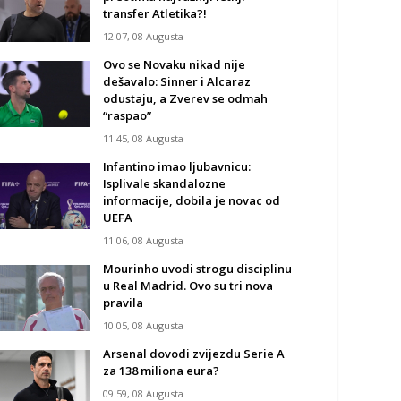
transfer Atletika?!
12:07, 08 Augusta
Ovo se Novaku nikad nije
dešavalo: Sinner i Alcaraz
odustaju, a Zverev se odmah
“raspao”
11:45, 08 Augusta
Infantino imao ljubavnicu:
Isplivale skandalozne
informacije, dobila je novac od
UEFA
11:06, 08 Augusta
Mourinho uvodi strogu disciplinu
u Real Madrid. Ovo su tri nova
pravila
10:05, 08 Augusta
Arsenal dovodi zvijezdu Serie A
za 138 miliona eura?
09:59, 08 Augusta