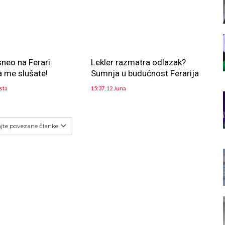
sneo na Ferari:
Lekler razmatra odlazak?
 me slušate!
Sumnja u budućnost Ferarija
sta
15:37, 12 Juna
ajte povezane članke