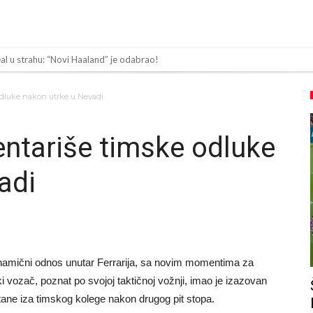
al u strahu: “Novi Haaland” je odabrao!
učio Messija: Navijači i stručnjaci su zaprepašteni njegovim riječima
odluke nakon utrke u Nevadi
is: FIFA ih ne planira ukinuti
ntariše timske odluke
ma najvažniji letnji transfer Atletika?!
adi
: Sinner i Alcaraz odustaju, a Zverev se odmah “raspao”
le skandalozne informacije, dobila je novac od UEFA
u Real Madrid. Ovo su tri nova pravila
a 138 miliona eura?
dinamični odnos unutar Ferrarija, sa novim momentima za
čno nasilje. Prijeti mu 18 mjeseci zatvora
 vozač, poznat po svojoj taktičnoj vožnji, imao je izazovan
tane iza timskog kolege nakon drugog pit stopa.