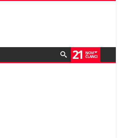
21
NOVI
ČLANCI