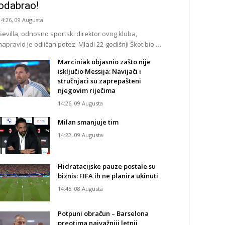
odabrao!
14:26, 09 Augusta
Sevilla, odnosno sportski direktor ovog kluba,
napravio je odličan potez. Mladi 22-godišnji Škot bio …
Marciniak objasnio zašto nije
isključio Messija: Navijači i
stručnjaci su zaprepašteni
njegovim riječima
14:26, 09 Augusta
Milan smanjuje tim
14:22, 09 Augusta
Hidratacijske pauze postale su
biznis: FIFA ih ne planira ukinuti
14:45, 08 Augusta
Potpuni obračun – Barselona
preotima najvažniji letnji