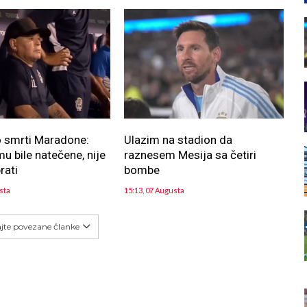
o smrti Maradone:
Ulazim na stadion da
u bile natečene, nije
raznesem Mesija sa četiri
rati
bombe
sta
15:13, 07 Augusta
ajte povezane članke