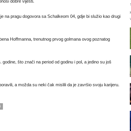
osi dobre vijesti.
je na pragu dogovora sa Schalkeom 04, gdje bi služio kao drugi
rbena Hoffmanna, trenutnog prvog golmana ovog poznatog
godine, što znači na period od godinu i pol, a jedino su još
avili, a možda su neki čak mislili da je završio svoju karijeru.
4