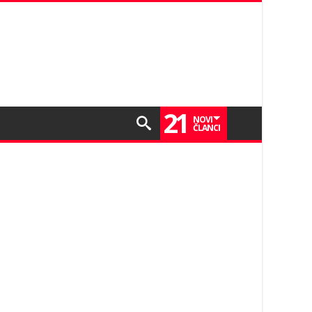
21
NOVI
ČLANCI