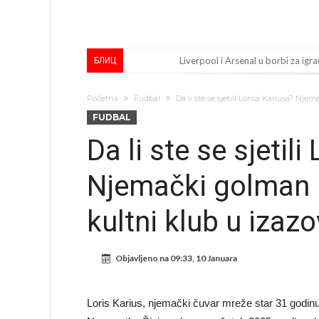
Liverpool i Arsenal u borbi za igra
БЛИЦ
Dilema više ne postoji – Datum d
Početna
Fudbal
Da li ste se sjetili Lorisa Kariusa? Nj
Engleski reprezentativac optuže
FUDBAL
Suđenje o smrti Maradone: Noge su
Da li ste se sjetil
Ko je uvjerio Rodrija da izabere 
Njemački golman 
Ulazim na stadion da raznesem Me
Đani Infantino uzvraća udarac, ko
kultni klub u izazo
Manchester City pronašao idealnu
Samo dva fudbalska velikana uspjel
Objavljeno na
09:33, 10 Januara
Прijelom u transferu Romera? Inter
Loris Karius, njemački čuvar mreže star 31 godinu