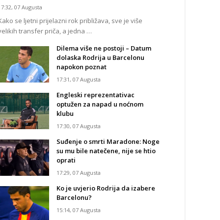
17:32, 07 Augusta
Kako se ljetni prijelazni rok približava, sve je više
velikih transfer priča, a jedna …
Dilema više ne postoji – Datum
dolaska Rodrija u Barcelonu
napokon poznat
17:31, 07 Augusta
Engleski reprezentativac
optužen za napad u noćnom
klubu
17:30, 07 Augusta
Suđenje o smrti Maradone: Noge
su mu bile natečene, nije se htio
oprati
17:29, 07 Augusta
Ko je uvjerio Rodrija da izabere
Barcelonu?
15:14, 07 Augusta