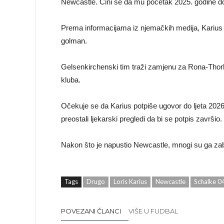
Newcastle. Čini se da mu početak 2025. godine don
Prema informacijama iz njemačkih medija, Karius 
golman.
Gelsenkirchenski tim traži zamjenu za Rona-Tho
kluba.
Očekuje se da Karius potpiše ugovor do ljeta 2026. 
preostali ljekarski pregledi da bi se potpis završio.
Nakon što je napustio Newcastle, mnogi su ga zabor
Tags
Drugo
Loris Karius
Newcastle
Schalke 0
POVEZANI ČLANCI
VIŠE U FUDBAL