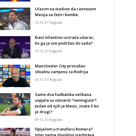
Ulazim na stadion da raznesem
Mesija sa četiri bombe
15:13, 07 Augusta
Đani Infantino uzvraća udarac,
ko ga je sve podržao do sada?
15:12, 07 Augusta
Manchester City pronašao
idealnu zamjenu za Rodrija
10:13, 07 Augusta
Samo dva fudbalska velikana
uspjela su ostvariti “nemoguće”!
Jedan od njih je Messi, znate li ko
je drugi?
09:12, 07 Augusta
Прijelom u transferu Romera?
Inter nema dovoljno sredstava,