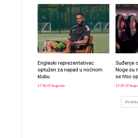
Engleski reprezentativac
Suđenje 
optužen za napad u noćnom
Noge su m
klubu
se htio op
17:30, 07 Augusta
17:29, 07 Augu
Pročit